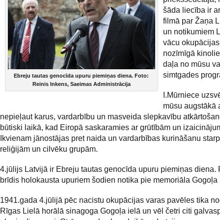
šāda liecība ir a
filmā par Žaņa L
un notikumiem L
vācu okupācijas 
nozīmīgā kinoli
daļa no mūsu va
simtgades prog
Ebreju tautas genocīda upuru piemiņas diena. Foto:
Reinis Inkens, Saeimas Administrācija
I.Mūrniece uzsvē
mūsu augstākā at
nepieļaut karus, vardarbību un masveida slepkavību atkārtošano
būtiski laikā, kad Eiropā saskaramies ar grūtībām un izaicināj
Ikvienam jānostājas pret naida un vardarbības kurināšanu starp
reliģijām un cilvēku grupām.
4.jūlijs Latvijā ir Ebreju tautas genocīda upuru piemiņas diena.
brīdis holokausta upuriem šodien notika pie memoriāla Gogoļa i
1941.gada 4.jūlijā pēc nacistu okupācijas varas pavēles tika n
Rīgas Lielā horālā sinagoga Gogoļa ielā un vēl četri citi galvas