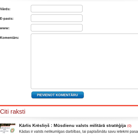
Vārds:
E-pasts:
www:
Komentārs:
Citi raksti
Kārlis Krēsliņš : Mūsdienu valsts militārā stratēģija
(0)
Kādas ir valsts nelikumīgas darbības, lai paplašinātu savu ietekmi pas
Moldova, kad sabruka PSRS, Gruzijā, kur bija iekšējais konflikts, miera 