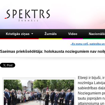
Kristīgās ziņas
Žurnāls
Video
Nacionālā 
„Es esmu ceļš, patiesība un 
Saeimas priekšsēdētāja: holokausta noziegumiem nav noi
Ebreji ir bijuši, 
nozīmīga Latvij
sabiedrības daļa
Noziegumiem pr
tautu joprojām 
attaisnojuma un