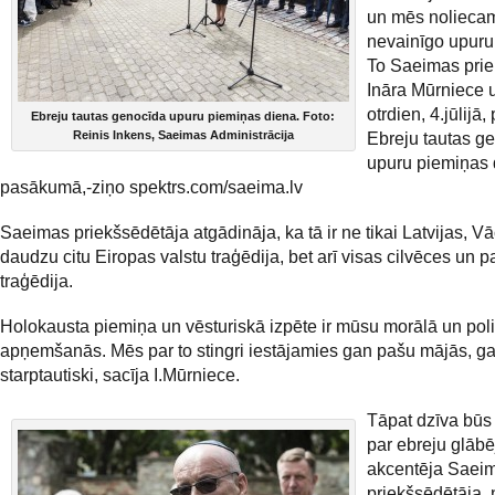
un mēs nolieca
nevainīgo upuru
To Saeimas prie
Ināra Mūrniece 
otrdien, 4.jūlijā,
Ebreju tautas genocīda upuru piemiņas diena. Foto:
Reinis Inkens, Saeimas Administrācija
Ebreju tautas g
upuru piemiņas 
pasākumā,-ziņo spektrs.com/saeima.lv
Saeimas priekšsēdētāja atgādināja, ka tā ir ne tikai Latvijas, Vā
daudzu citu Eiropas valstu traģēdija, bet arī visas cilvēces un 
traģēdija.
Holokausta piemiņa un vēsturiskā izpēte ir mūsu morālā un poli
apņemšanās. Mēs par to stingri iestājamies gan pašu mājās, g
starptautiski, sacīja I.Mūrniece.
Tāpat dzīva būs
par ebreju glābē
akcentēja Saei
priekšsēdētāja, 