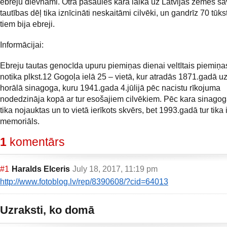
ebreju dievnami. Otrā pasaules kara laikā uz Latvijas zemes s
tautības dēļ tika iznīcināti neskaitāmi cilvēki, un gandrīz 70 tūks
tiem bija ebreji.
Informācijai:
Ebreju tautas genocīda upuru piemiņas dienai veltītais piemiņas
notika plkst.12 Gogoļa ielā 25 – vietā, kur atradās 1871.gadā uz
horālā sinagoga, kuru 1941.gada 4.jūlijā pēc nacistu rīkojuma
nodedzināja kopā ar tur esošajiem cilvēkiem. Pēc kara sinago
tika nojauktas un to vietā ierīkots skvērs, bet 1993.gadā tur tika 
memoriāls.
1
komentārs
#1
Haralds Elceris
July 18, 2017, 11:19 pm
http://www.fotoblog.lv/rep/8390608/?cid=64013
Uzraksti, ko domā