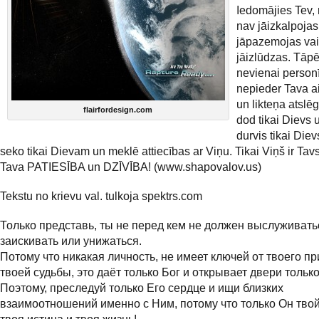
Iedomājies Tev,
nav jāizkalpojas
jāpazemojas vai
jāizlūdzas. Tāpē
nevienai person
nepieder Tava a
un likteņa atslēg
flairfordesign.com
dod tikai Dievs 
durvis tikai Die
seko tikai Dievam un meklē attiecības ar Viņu. Tikai Viņš ir Ta
Tava PATIESĪBA un DZĪVĪBA! (www.shapovalov.us)
Tekstu no krievu val. tulkoja spektrs.com
Только представь, ты не перед кем не должен выслуживать
заискивать или унижаться.
Потому что никакая личность, не имеет ключей от твоего п
твоей судьбы, это даёт только Бог и открывает двери только
Поэтому, преследуй только Его сердце и ищи близких
взаимоотношений именно с Ним, потому что только Он твой