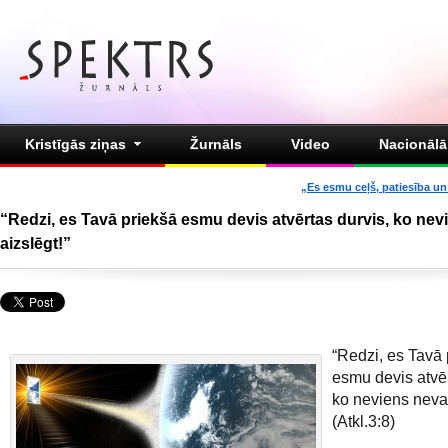
Kristīgās ziņas
Žurnāls
Video
Nacionālā 
„Es esmu ceļš, patiesība un 
“Redzi, es Tavā priekšā esmu devis atvērtas durvis, ko nev
aizslēgt!”
“Redzi, es Tavā 
esmu devis atvēr
ko neviens nevar
(Atkl.3:8)