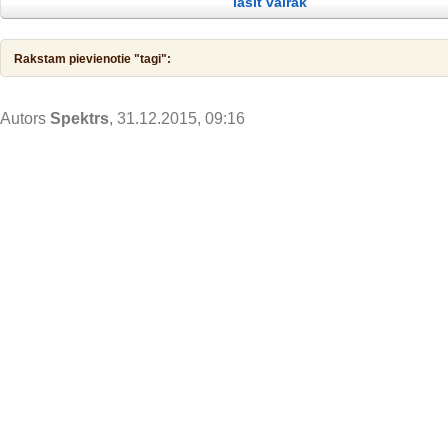
lasīt vairāk
taisnību! Tad viņš to pieļāva. Pēc kristības Jēzus tūliņ izkāpa no ūdens,
Rakstam pievienotie "tagi":
Autors
Spektrs
, 31.12.2015, 09:16