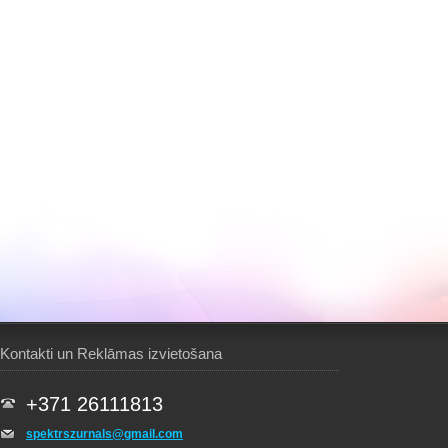
Kontakti un Reklāmas izvietošana
+371 26111813
spektrszurnals@gmail.com