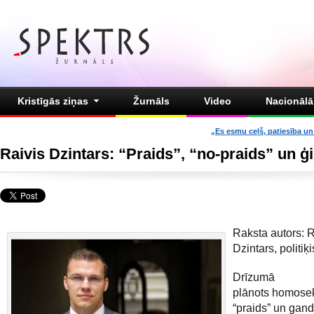
Kristīgās ziņas
Žurnāls
Video
Nacionālā 
„Es esmu ceļš, patiesība un 
Raivis Dzintars: “Praids”, “no-praids” un 
Raksta autors: R
Dzintars, politiķi
Drīzumā
plānots homosek
“praids” un gand