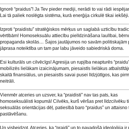
Ignorē “praidus”! Ja Tev pieder mediji, nerādi to vai rādi iespēj
Lai tā paliek noslēgta sistēma, kurā enerģija cirkulē tikai iekšēji
Izproti “praidistu” stratēģiskos mērķus un saglabā uzticību trad
vērtībām! Homoseksuālu attiecību pielīdzināšana laulībai, bērn
propaganda skolās… Šajos jautājumos no savām politiskajām 
jāprasa noteiktība un tam par labu jāveido sabiedriskā doma.
Esi kulturāls un cilvēcīgs! Agresija un rupjība neapturēs “praidu”
mobilizēs lielākam izaicinājumam, piesaistīs lielākus atbalstītāju
skaitā finansiālus, un piesaistīs savai pusei līdzjūtīgos, kas pir
neitrāli.
Vienmēr atceries un uzsver, ka “praidisti” nav tas pats, kas
homoseksuālisti kopumā! Cilvēks, kurš vēršas pret līdzcilvēku ti
seksuālās orientācijas dēļ, patiesībā baro “praidus” un attaisno 
pastāvēšanu.
Un visbeidzot. Atceries, ka “praidi” un to pavadošā ideoloģija i