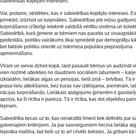
sabiedrības kopējām interesēm.
Var, protams, strīdēties, kas ir sabiedrības kopējās intereses. Es
pirmkārt, izdzīvot un turpināties. Sabiedrības jeb mūsu gadījum
turpināšanos izšķirīgi ietekmē valdošā vērtību sistēma un kolektī
Sabiedrībā, kurā ģimene ar bērniem nav pacelta uz visaugstāk
pjedestāla, politiķu vairākums tikai spriedelē par demogrāfiju kā p
bet faktiski politiku orientē uz īstermiņa populāra pieprasījuma
apmierināšanu.
Vīram un sievai dzīvot kopā, laist pasaulē bērnus un audzināt v
vien nozīmē atteikties no daudziem sociāliem labumiem – karje
izklaidēm, lielākas algas un pensijas, lielā ziņā – brīvības. Tā ir
prasa lielu atteikšanos, bez kuras nav iztēlojama, piemēram, la
nācijas turpināšanās. Lielākais atalgojums ģimenēm ir gandarī
apziņa, ka šī rīcība ir pareiza. Tā ir rīcība, kas dot objektīvu pam
lepnam.
Sabiedrība tiecas uz to, kas nerakstītā līmenī tiek definēts par
galvenajiem kritērijiem. Ja par sasniegumiem liecina lielāka al
lepnāka mašīna, tad tieši uz to arī cilvēki tieksies. Ja gribam kā 