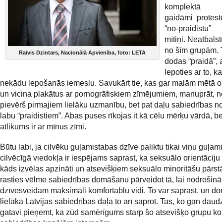
komplektā
gaidāmi protestē
“no-praidistu”
mītiņi. Neatbals
no šīm grupām. 
Raivis Dzintars, Nacionālā Apvienība, foto: LETA
dodas “praidā”, 
lepoties ar to, 
nekādu lepošanās iemeslu. Savukārt tie, kas gar malām mētā ol
un vicina plakātus ar pornogrāfiskiem zīmējumiem, manuprāt, ne
pievērš pirmajiem lielāku uzmanību, bet pat daļu sabiedrības 
labu “praidistiem”. Abas puses rīkojas it kā cēlu mērķu vārdā, b
atlikums ir ar mīnus zīmi.
Būtu labi, ja cilvēku guļamistabas dzīve paliktu tikai viņu guļa
cilvēcīgā viedokļa ir iespējams saprast, ka seksuālo orientāciju 
kāds izvēlas apzināti un atsevišķiem seksuālo minoritāšu pārst
rasties vēlme sabiedrības domāšanu pārveidot tā, lai nodrošin
dzīvesveidam maksimāli komfortablu vidi. To var saprast, un do
lielākā Latvijas sabiedrības daļa to arī saprot. Tas, ko gan daud
gatavi pieņemt, ka zūd samērīgums starp šo atsevišķo grupu ko