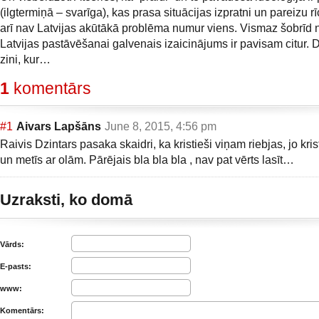
(ilgtermiņā – svarīga), kas prasa situācijas izpratni un pareizu rī
arī nav Latvijas akūtākā problēma numur viens. Vismaz šobrīd no
Latvijas pastāvēšanai galvenais izaicinājums ir pavisam citur. 
zini, kur…
1
komentārs
#1
Aivars Lapšāns
June 8, 2015, 4:56 pm
Raivis Dzintars pasaka skaidri, ka kristieši viņam riebjas, jo kri
un metīs ar olām. Pārējais bla bla bla , nav pat vērts lasīt…
Uzraksti, ko domā
Vārds:
E-pasts:
www:
Komentārs: