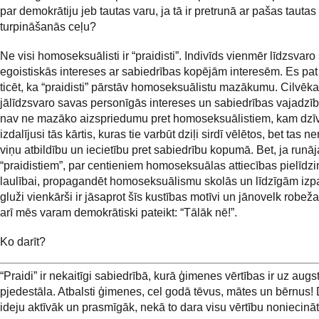
par demokrātiju jeb tautas varu, ja tā ir pretrunā ar pašas tautas
turpināšanās ceļu?
Ne visi homoseksuālisti ir “praidisti”. Indivīds vienmēr līdzsvar
egoistiskās intereses ar sabiedrības kopējām interesēm. Es pat
ticēt, ka “praidisti” pārstāv homoseksuālistu mazākumu. Cilvēka
jālīdzsvaro savas personīgās intereses un sabiedrības vajadzī
nav ne mazāko aizspriedumu pret homoseksuālistiem, kam dzī
izdalījusi tās kārtis, kuras tie varbūt dziļi sirdī vēlētos, bet tas 
viņu atbildību un iecietību pret sabiedrību kopumā. Bet, ja runā
“praidistiem”, par centieniem homoseksuālas attiecības pielīdzi
laulībai, propagandēt homoseksuālismu skolās un līdzīgām i
gluži vienkārši ir jāsaprot šīs kustības motīvi un jānovelk robeža
arī mēs varam demokrātiski pateikt: “Tālāk nē!”.
Ko darīt?
“Praidi” ir nekaitīgi sabiedrībā, kurā ģimenes vērtības ir uz augs
pjedestāla. Atbalsti ģimenes, cel godā tēvus, mātes un bērnus! 
ideju aktīvāk un prasmīgāk, nekā to dara visu vērtību noniecināt