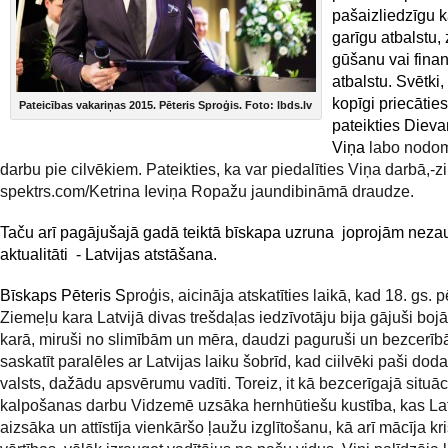
pašaizliedzīgu 
garīgu atbalstu,
gūšanu vai finan
atbalstu. Svētki,
kopīgi priecātie
Pateicības vakariņas 2015. Pēteris Sproģis. Foto: lbds.lv
pateikties Diev
Viņa
labo nodo
darbu pie cilvēkiem. Pateikties, ka var piedalīties Viņa darbā,-z
spektrs.com/Ketrina Ieviņa Ropažu jaundibināmā draudze.
Taču arī pagājušajā gadā teiktā bīskapa uzruna joprojām neza
aktualitāti - Latvijas atstāšana.
Bīskaps Pēteris S
proģis, aicināja atskatīties laikā, kad 18. gs. 
Ziemeļu kara Latvijā divas trešdaļas iedzīvotāju bija gājuši bojā 
karā, miruši no slimībām un mēra, daudzi paguruši un bezcerīb
saskatīt paralēles ar Latvijas laiku šobrīd, kad ciilvēki paši do
valsts, dažādu apsvērumu vadīti. Toreiz, it kā bezcerīgajā situāc
kalpošanas darbu Vidzemē uzsāka hernhūtiešu kustība, kas Lat
aizsāka un attīstīja vienkāršo ļaužu izglītošanu, kā arī mācīja kr