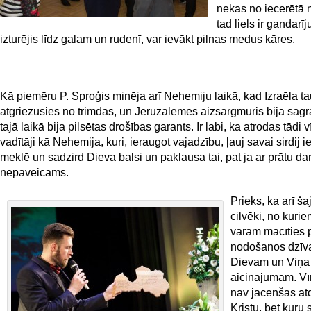
nekas no iecerētā 
tad liels ir gandarīj
izturējis līdz galam un rudenī, var ievākt pilnas medus kāres.
Kā piemēru P. Sproģis minēja arī Nehemiju laikā, kad Izraēla ta
atgriezusies no trimdas, un Jeruzālemes aizsargmūris bija sagr
tajā laikā bija pilsētas drošības garants. Ir labi, ka atrodas tādi v
vadītāji kā Nehemija, kuri, ieraugot vajadzību, ļauj savai sirdij i
meklē un sadzird Dieva balsi un paklausa tai, pat ja ar prātu dar
nepaveicams.
Prieks, ka arī šaj
cilvēki, no kuri
varam mācīties p
nodošanos dzīv
Dievam un Viņa
aicinājumam. Vīr
nav jācenšas at
Kristu, bet kuru 