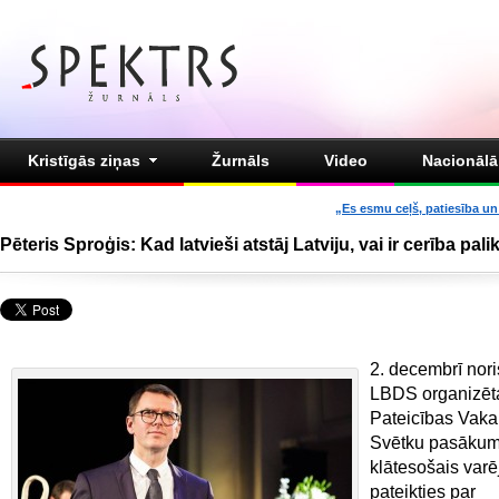
Kristīgās ziņas
Žurnāls
Video
Nacionālā 
„Es esmu ceļš, patiesība un 
Pēteris Sproģis: Kad latvieši atstāj Latviju, vai ir cerība pal
2. decembrī nori
LBDS organizēt
Pateicības Vaka
Svētku pasākum
klātesošais varē
pateikties par