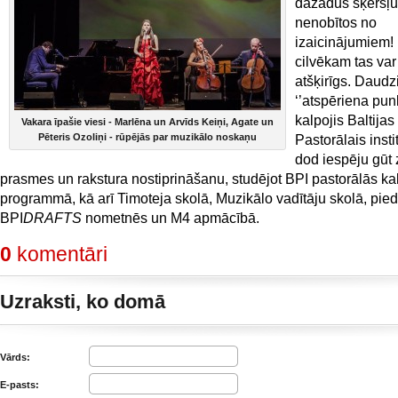
dažādus šķēršļu
nenobītos no
izaicinājumiem!
cilvēkam tas var
atšķirīgs. Daud
‘’atspēriena punk
kalpojis Baltijas
Vakara īpašie viesi - Marlēna un Arvīds Keiņi, Agate un
Pēteris Ozoliņi - rūpējās par muzikālo noskaņu
Pastorālais insti
dod iespēju gūt
prasmes un rakstura nostiprināšanu, studējot BPI pastorālās k
programmā, kā arī Timoteja skolā, Muzikālo vadītāju skolā, pied
BPI
DRAFTS
nometnēs un M4 apmācībā.
0
komentāri
Uzraksti, ko domā
Vārds:
E-pasts: