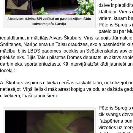
dzīve ir piepildī
klātbūtni. Viens
vīriem, kuram b
Absolventi dāvina BPI vadībai un pasniedzējiem šādu
iedvesmojošu Latviju
Pēteris Sproģis 
pateicību par M
ieguldījumu, ir mācītājs Aivars Šķuburs. Viņš kalpojis Jūrmalci
Smiltenes, Nāriņciema un Talsu draudzēs, skolā pasniedzis kri
mācību, bijis LBDS padomes loceklis un Svētdienskolas apvie
priekšnieks. Bijis Talsu pilsētas Domes deputāts un aktīvs sabi
darbinieks, sporta entuziasts. Kā intervijā atzīst kādi jaunieši 
locekļi:
A. Šķuburs vispirms cilvēkā cenšas saskatīt labo, nekritizējot u
netiesājot. Viņš lieliski māk atrast kopīgu valodu ar dažāda ga
cilvēkiem, īpaši jauniešiem.
Pēteris Sproģis 
cik svarīgs dzīvē
‘’atspēriena punkt
virzoties uz mērķ