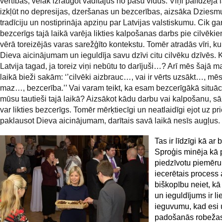
vērtības, vēlāk izraugot vadītājus no pašu vidus. Viņi palīdzēja 
izkļūt no depresijas, dzeršanas un bezcerības, aizsāka Dziesm
tradīciju un nostiprināja apziņu par Latvijas valstiskumu. Cik ga
bezcerīgs tajā laikā varēja likties kalpošanas darbs pie cilvēki
vērā toreizējās varas sarežģīto kontekstu. Tomēr atradās vīri, k
Dieva aicinājumam un ieguldīja savu dzīvi citu cilvēku dzīvēs.
Latvija tagad, ja toreiz viņi nebūtu to darījuši…? Arī mēs šajā m
laikā bieži sakām: ‘’cilvēki aizbrauc…, vai ir vērts uzsākt…, mē
maz…, bezcerība.’’ Vai varam teikt, ka esam bezcerīgākā situāc
mūsu tautieši tajā laikā? Aizsākot kādu darbu vai kalpošanu, sā
var likties bezcerīgs. Tomēr mērķtiecīgi un neatlaidīgi ejot uz pr
paklausot Dieva aicinājumam, darītais savā laikā nesīs augļus.
Tas ir līdzīgi kā ar 
Sproģis minēja kā 
piedzīvotu piemēru
iecerētais process 
biškopību neiet, kā
un ieguldījums ir li
ieguvumu, kad esi 
padošanās robežas 