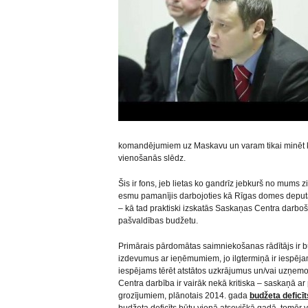
komandējumiem uz Maskavu un varam tikai minēt k
vienošanās slēdz.
Šis ir fons, jeb lietas ko gandrīz jebkurš no mums z
esmu pamanījis darbojoties kā Rīgas domes deputāt
– kā tad praktiski izskatās Saskaņas Centra darbo
pašvaldības budžetu.
Primārais pārdomātas saimniekošanas rādītājs ir b
izdevumus ar ieņēmumiem, jo ilgtermiņā ir iespējams
iespējams tērēt atstātos uzkrājumus un/vai uzņem
Centra darbība ir vairāk nekā kritiska – saskaņā a
grozījumiem, plānotais 2014. gada
budžeta deficīts