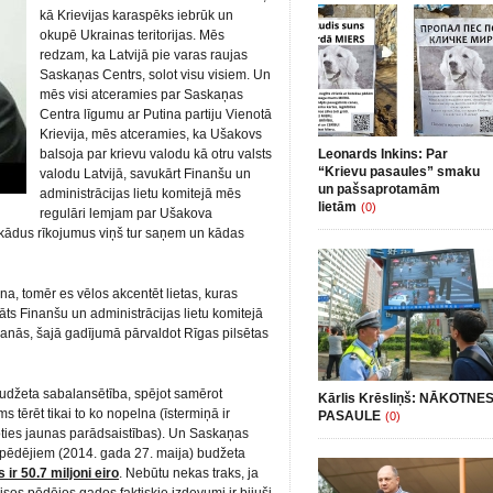
kā Krievijas karaspēks iebrūk un
okupē Ukrainas teritorijas. Mēs
redzam, ka Latvijā pie varas raujas
Saskaņas Centrs, solot visu visiem. Un
mēs visi atceramies par Saskaņas
Centra līgumu ar Putina partiju Vienotā
Krievija, mēs atceramies, ka Ušakovs
balsoja par krievu valodu kā otru valsts
Leonards Inkins: Par
“Krievu pasaules” smaku
valodu Latvijā, savukārt Finanšu un
un pašsaprotamām
administrācijas lietu komitejā mēs
lietām
(0)
regulāri lemjam par Ušakova
ādus rīkojumus viņš tur saņem un kādas
ina, tomēr es vēlos akcentēt lietas, kuras
s Finanšu un administrācijas lietu komitejā
šanās, šajā gadījumā pārvaldot Rīgas pilsētas
udžeta sabalansētība, spējot samērot
Kārlis Krēsliņš: NĀKOTNE
 tērēt tikai to ko nopelna (īstermiņā ir
PASAULE
(0)
oties jaunas parādsaistības). Un Saskaņas
r pēdējiem (2014. gada 27. maija) budžeta
 ir 50.7 miljoni eiro
. Nebūtu nekas traks, ja