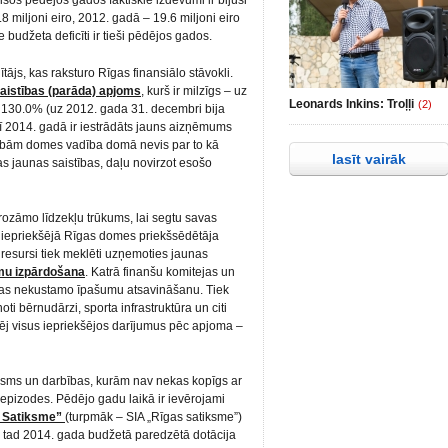
isos pēdējos gados faktiskie izdevumi ir bijuši
8 miljoni eiro, 2012. gadā – 19.6 miljoni eiro
 budžeta deficīti ir tieši pēdējos gados.
tājs, kas raksturo Rīgas finansiālo stāvokli.
aistības (parāda) apjoms
, kurš ir milzīgs – uz
Leonards Inkins: Troļļi
(2)
 130.0% (uz 2012. gada 31. decembri bija
rī 2014. gadā ir iestrādāts jauns aizņēmums
tībām domes vadība domā nevis par to kā
lasīt vairāk
s jaunas saistības, daļu novirzot esošo
ozāmo līdzekļu trūkums, lai segtu savas
 iepriekšējā Rīgas domes priekšsēdētāja
 resursi tiek meklēti uzņemoties jaunas
mu izpārdošana
. Katrā finanšu komitejas un
as nekustamo īpašumu atsavināšanu. Tiek
ti bērnudārzi, sporta infrastruktūra un citi
pēj visus iepriekšējos darījumus pēc apjoma –
isms un darbības, kurām nav nekas kopīgs ar
epizodes. Pēdējo gadu laikā ir ievērojami
s Satiksme”
(turpmāk – SIA „Rīgas satiksme”)
ro, tad 2014. gada budžetā paredzētā dotācija