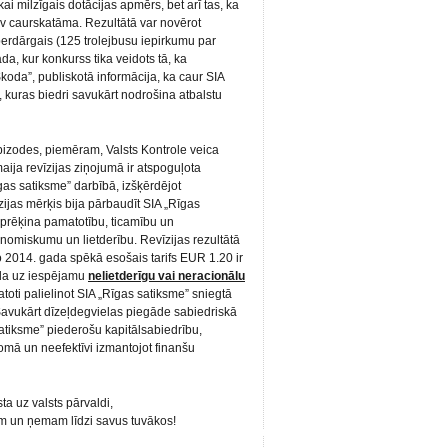
kai milzīgais dotācijas apmērs, bet arī tas, ka
av caurskatāma. Rezultātā var novērot
rdārgais (125 trolejbusu iepirkumu par
da, kur konkurss tika veidots tā, ka
koda”, publiskotā informācija, ka caur SIA
 kuras biedri savukārt nodrošina atbalstu
izodes, piemēram, Valsts Kontrole veica
ija revīzijas ziņojumā ir atspoguļota
as satiksme” darbībā, izšķērdējot
zijas mērķis bija pārbaudīt SIA „Rīgas
aprēķina pamatotību, ticamību un
nomiskumu un lietderību. Revīzijas rezultātā
o 2014. gada spēkā esošais tarifs EUR 1.20 ir
rāda uz iespējamu
nelietderīgu vai neracionālu
toti palielinot SIA „Rīgas satiksme” sniegtā
avukārt dīzeļdegvielas piegāde sabiedriskā
satiksme” piederošu kapitālsabiedrību,
omā un neefektīvi izmantojot finanšu
ta uz valsts pārvaldi,
ām un ņemam līdzi savus tuvākos!