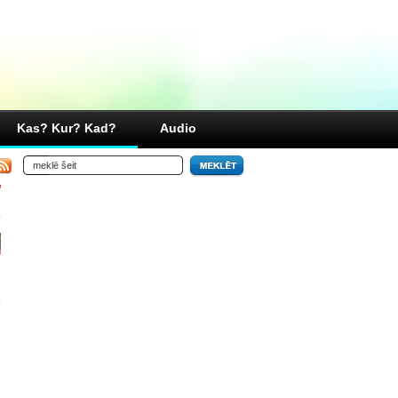
Kas? Kur? Kad?
Audio