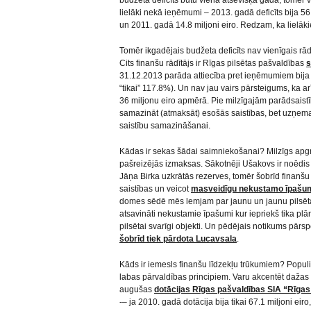
budžeta deficīts būtu vienā atsevišķā gadā, tomēr v
lielāki nekā ieņēmumi – 2013. gadā deficīts bija 56.
un 2011. gadā 14.8 miljoni eiro. Redzam, ka lielākie
Tomēr ikgadējais budžeta deficīts nav vienīgais rādī
Cits finanšu rādītājs ir Rīgas pilsētas pašvaldības
s
31.12.2013 parāda attiecība pret ieņēmumiem bija
“tikai” 117.8%). Un nav jau vairs pārsteigums, ka a
36 miljonu eiro apmērā. Pie milzīgajām parādsais
samazināt (atmaksāt) esošās saistības, bet uzņema
saistību samazināšanai.
Kādas ir sekas šādai saimniekošanai? Milzīgs apgr
pašreizējās izmaksas. Sākotnēji Ušakovs ir noēdis
Jāņa Birka uzkrātās rezerves, tomēr šobrīd finanšu
saistības un veicot
masveidīgu nekustamo īpašu
domes sēdē mēs lemjam par jaunu un jaunu pilsēt
atsavināti nekustamie īpašumi kur iepriekš tika plāno
pilsētai svarīgi objekti. Un pēdējais notikums pārs
šobrīd tiek pārdota Lucavsala
.
Kāds ir iemesls finanšu līdzekļu trūkumiem? Popul
labas pārvaldības principiem. Varu akcentēt dažas 
augušas
dotācijas Rīgas pašvaldības SIA “Rīga
-– ja 2010. gadā dotācija bija tikai 67.1 miljoni ei