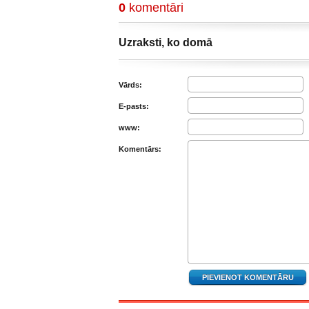
0
komentāri
Uzraksti, ko domā
Vārds:
E-pasts:
www:
Komentārs: