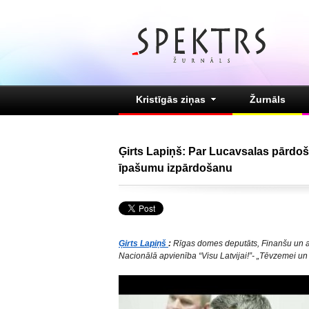
Kristīgās ziņas
Žurnāls
Ģirts Lapiņš: Par Lucavsalas pārd
īpašumu izpārdošanu
Ģirts Lapiņš
:
Rīgas domes deputāts, Finanšu un adm
Nacionālā apvienība “Visu Latvijai!”- „Tēvzemei un