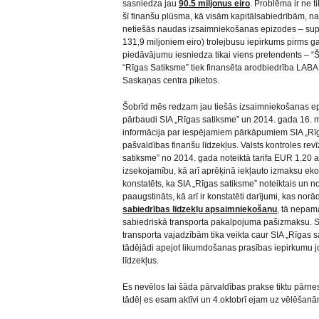
sasniedza jau
90.5 miljonus eiro
. Problēma ir ne ti
šī finanšu plūsma, kā visām kapitālsabiedrībām, n
netiešās naudas izsaimniekošanas epizodes – supe
131,9 miljoniem eiro) trolejbusu iepirkums pirms ga
piedāvājumu iesniedza tikai viens pretendents – “Š
“Rīgas Satiksme” tiek finansēta arodbiedrība LABA,
Saskaņas centra piketos.
Šobrīd mēs redzam jau tiešās izsaimniekošanas ep
pārbaudi SIA „Rīgas satiksme” un 2014. gada 16. ma
informācija par iespējamiem pārkāpumiem SIA „Rīg
pašvaldības finanšu līdzekļus. Valsts kontroles revī
satiksme” no 2014. gada noteiktā tarifa EUR 1.20 
izsekojamību, kā arī aprēķinā iekļauto izmaksu eko
konstatēts, ka SIA „Rīgas satiksme” noteiktais un n
paaugstināts, kā arī ir konstatēti darījumi, kas no
sabiedrības līdzekļu apsaimniekošanu
, tā nepama
sabiedriskā transporta pakalpojuma pašizmaksu. S
transporta vajadzībām tika veikta caur SIA „Rīgas 
tādējādi apejot likumdošanas prasības iepirkumu j
līdzekļus.
Es nevēlos lai šāda pārvaldības prakse tiktu pārnes
tādēļ es esam aktīvi un 4.oktobrī ejam uz vēlēšan