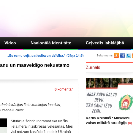
Video
Nacionālā identitāte
Ceļvedis labklājībā
„Es esmu ceļš, patiesība un dzīvība.” (Jāņa 14:6)
Seko mums:
ošanu un masveidīgo nekustamo
Žurnāls
0
komentāri
inistrācijas lietu komitejas loceklis;
 Brīvībai/LNNK”
Kārlis Krēsliņš : Mūsdienu
Situācija šobrīd ir dramatiska un šīs
valsts militārā stratēģija
(0)
lielā mērā ir izšķirošās vēlēšanas. Mēs
visi redzam kas šobrīd notiek Ukrainā,