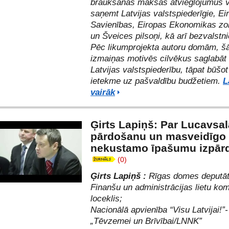
braukšanas maksas atvieglojumus v
saņemt Latvijas valstspiederīgie, Ei
Savienības, Eiropas Ekonomikas zo
un Šveices pilsoņi, kā arī bezvalstni
Pēc likumprojekta autoru domām, š
izmaiņas motivēs cilvēkus saglabāt 
Latvijas valstspiederību, tāpat būšot
ietekme uz pašvaldību budžetiem.
L
vairāk
Ģirts Lapiņš: Par Lucavsa
pārdošanu un masveidīgo
nekustamo īpašumu izpār
(0)
Ģirts Lapiņš
:
Rīgas domes deputāt
Finanšu un administrācijas lietu kom
loceklis;
Nacionālā apvienība “Visu Latvijai!”-
„Tēvzemei un Brīvībai/LNNK”