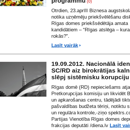
programmu
(0)
Otrdien, 23.aprīlī Biznesa augstskol
notika uzņēmēju priekšvēlēšanu disk
Rīgas domes priekšsēdētāja amata
kandidātiem – “Rīgas atslēga – kura
rokās?”.
Lasīt vairāk
19.09.2012. Nacionālā ident
SC/RD aiz birokrātijas kal
slēpj sistēmisku korupciju
Rīgas domē (RD) nepieciešams atja
Pretkorupcijas komisiju un likvidēt B
un apkarošanas centru, tādējādi tiktu
pašvaldības budžeta tēriņi, notiktu 
un regulāra kontrole,-ziņo
spektrs.
Partijas Vienotība Rīgas domes dep
frakcijas deputāti /
diena.lv
Lasīt vai