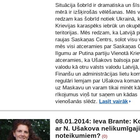
Situācija šobrīd ir dramatiska un šīs 
mērā ir izšķirošās vēlēšanas. Mēs v
redzam kas šobrīd notiek Ukrainā, 
Krievijas karaspēks iebrūk un okup
teritorijas. Mēs redzam, ka Latvijā p
raujas Saskaņas Centrs, solot visu 
mēs visi atceramies par Saskaņas 
līgumu ar Putina partiju Vienotā Kri
atceramies, ka Ušakovs balsoja par
valodu kā otru valsts valodu Latvijā
Finanšu un administrācijas lietu ko
regulāri lemjam par Ušakova koma
uz Maskavu un varam tikai minēt k
rīkojumus viņš tur saņem un kādas
vienošanās slēdz.
Lasīt vairāk
08.01.2014: Ieva Brante: Ko
ar N. Ušakova nelikumīgaj
noteikumiem?
(0)