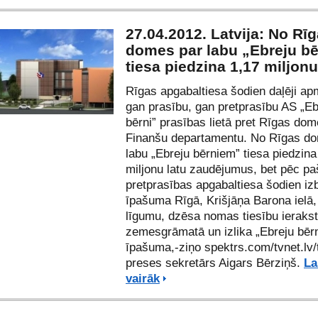
27.04.2012. Latvija: No Rī
domes par labu „Ebreju b
tiesa piedzina 1,17 miljonu
Rīgas apgabaltiesa šodien daļēji ap
gan prasību, gan pretprasību AS „Eb
bērni” prasības lietā pret Rīgas do
Finanšu departamentu. No Rīgas d
labu „Ebreju bērniem” tiesa piedzina
miljonu latu zaudējumus, bet pēc pa
pretprasības apgabaltiesa šodien iz
īpašuma Rīgā, Krišjāņa Barona ielā
līgumu, dzēsa nomas tiesību ieraks
zemesgrāmatā un izlika „Ebreju bēr
īpašuma,-ziņo spektrs.com/tvnet.lv/
preses sekretārs Aigars Bērziņš.
La
vairāk