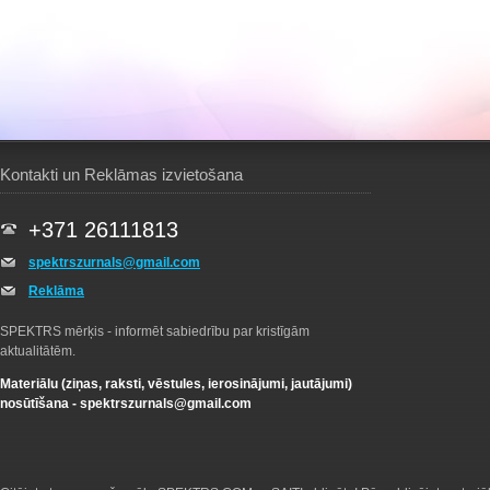
Kontakti un Reklāmas izvietošana
+371 26111813
spektrszurnals@gmail.com
Reklāma
SPEKTRS mērķis - informēt sabiedrību par kristīgām
aktualitātēm.
Materiālu (ziņas, raksti, vēstules, ierosinājumi, jautājumi)
nosūtīšana -
spektrszurnals@gmail.com