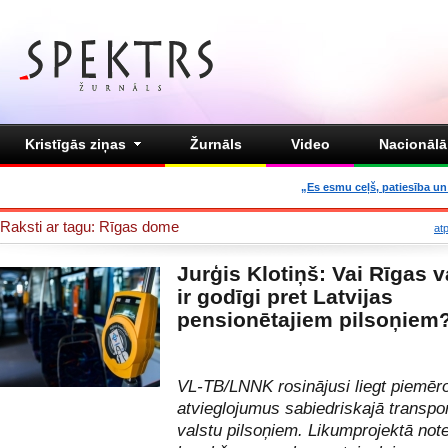
Kristīgās ziņas
Žurnāls
Video
Nacionālā 
„Es esmu ceļš, patiesība un 
Raksti ar tagu: Rīgas dome
at
Jurģis Klotiņš: Vai Rīgas 
ir godīgi pret Latvijas
pensionētajiem pilsoņiem
VL-TB/LNNK rosinājusi liegt piemēr
atvieglojumus sabiedriskajā transpor
valstu pilsoņiem. Likumprojektā note