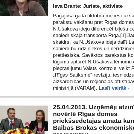
Ieva Brante: Juriste, aktīviste
Pagājušā gada oktobra mēnesī uzs
parakstu vākšanu pret Rīgas dome
N.Ušakova ideju diferencēt biļešu c
sabiedriskajā transportā Rīgā.
[1]
Jau
skaidrs, ka N.Ušakova ideja dalīt La
sabiedrību rīdziniekos un nerīdzinie
prettiesiska. Savāktos parakstus ko
lūgumu apturēt N.Ušakova lēmumu 
pieprasījumu Valsts kontrolei veikt 
„Rīgas Satiksme” revīziju, iesniedz
aizsardzības un reģionālās attīstība
ministrijā (VARAM).
Lasīt vairāk
25.04.2013. Uzņēmēji atzin
novērtē Rīgas domes
priekšsēdētājas amata ka
Baibas Brokas ekonomisk