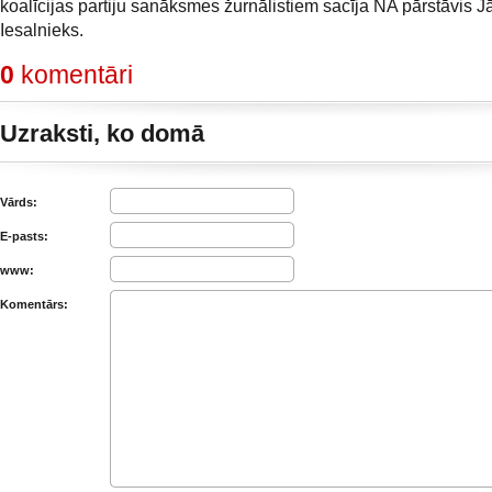
koalīcijas partiju sanāksmes žurnālistiem sacīja NA pārstāvis J
Iesalnieks.
0
komentāri
Uzraksti, ko domā
Vārds:
E-pasts:
www:
Komentārs: