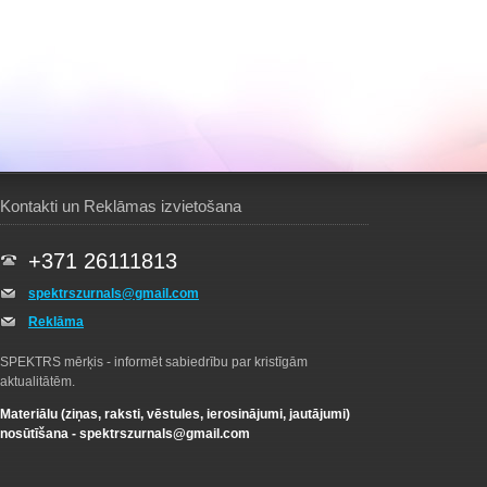
Kontakti un Reklāmas izvietošana
+371 26111813
spektrszurnals@gmail.com
Reklāma
SPEKTRS mērķis - informēt sabiedrību par kristīgām
aktualitātēm.
Materiālu (ziņas, raksti, vēstules, ierosinājumi, jautājumi)
nosūtīšana -
spektrszurnals@gmail.com