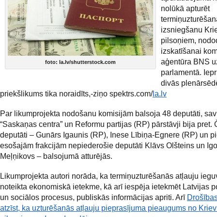
nolūkā apturēt
termiņuzturēšan
izsniegšanu Krie
pilsoņiem, nodod
izskatīšanai kom
aģentūra BNS u
foto: la.lv/shutterstock.com
parlamentā. Iepr
divās plenārsē
priekšlikums tika noraidīts,-ziņo spektrs.com/
la.lv
Par likumprojekta nodošanu komisijām balsoja 48 deputāti, sav
“Saskaņas centra” un Reformu partijas (RP) pārstāvji bija pret. 
deputāti – Gunārs Igaunis (RP), Inese Lībiņa-Egnere (RP) un 
esošajām frakcijām nepiederošie deputāti Klāvs Olšteins un Igo
Meļņikovs – balsojumā atturējās.
Likumprojekta autori norāda, ka termiņuzturēšanās atļauju iegu
noteikta ekonomiskā ietekme, kā arī iespēja ietekmēt Latvijas po
un sociālos procesus, publiskās informācijas apriti. Arī
Drošības
atzīst, ka uzturēšanās atļauju pieprasījuma pieaugums no Kriev