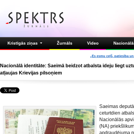
Kristīgās ziņas
Žurnāls
Video
Nacionālā 
„Es esmu ceļš, patiesība un 
Nacionālā identitāte: Saeimā beidzot atbalsta ideju liegt uz
atļaujas Krievijas pilsoņiem
Saeimas deputā
ceturtdien atbals
Nacionālās apv
(NA) priekšlikum
apdraudējuma n