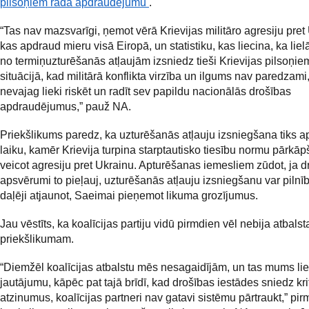
pilsoņiem rada apdraudējumu
.
“Tas nav mazsvarīgi, ņemot vērā Krievijas militāro agresiju pret
kas apdraud mieru visā Eiropā, un statistiku, kas liecina, ka lie
no termiņuzturēšanās atļaujām izsniedz tieši Krievijas pilsoņie
situācijā, kad militārā konflikta virzība un ilgums nav paredzami,
nevajag lieki riskēt un radīt sev papildu nacionālās drošības
apdraudējumus,” pauž NA.
Priekšlikums paredz, ka uzturēšanās atļauju izsniegšana tiks a
laiku, kamēr Krievija turpina starptautisko tiesību normu pārkāp
veicot agresiju pret Ukrainu. Apturēšanas iemesliem zūdot, ja d
apsvērumi to pieļauj, uzturēšanās atļauju izsniegšanu var pilnīb
daļēji atjaunot, Saeimai pieņemot likuma grozījumus.
Jau vēstīts, ka koalīcijas partiju vidū pirmdien vēl nebija atbals
priekšlikumam.
“Diemžēl koalīcijas atbalstu mēs nesagaidījām, un tas mums li
jautājumu, kāpēc pat tajā brīdī, kad drošības iestādes sniedz kri
atzinumus, koalīcijas partneri nav gatavi sistēmu pārtraukt,” pi