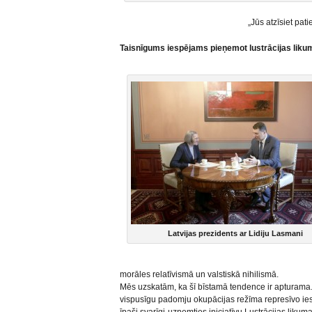
„Jūs atzīsiet pat
Taisnīgums iespējams pieņemot lustrācijas liku
Latvijas prezidents ar Lidiju Lasmani
morāles relatīvismā un valstiskā nihilismā.
Mēs uzskatām, ka šī bīstamā tendence ir apturama
vispusīgu padomju okupācijas režīma represīvo iest