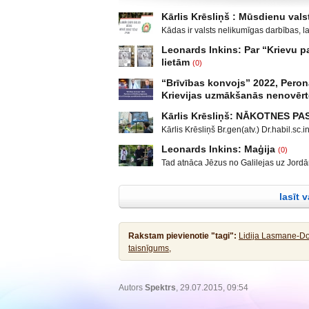
Kārlis Krēsliņš : Mūsdienu valst
Kādas ir valsts nelikumīgas darbības, l
Moldova, kad sabruka PSRS, Gruzijā, kur 
Leonards Inkins: Par “Krievu
Krievijas un ar to aizstāvēšanu pamato
lietām
(0)
un izveidot militāro konfliktu Doņeckas
Leonards Inkins: Biedrības “Latvietis” 
neatgādina to, kā attīstījās notikumi p
“Brīvības konvojs” 2022, Peron
laiks: daļa. Atgriešanās, Neizmantoto 
Krievijas uzmākšanās nenovēr
publicējot facebūkā dažus teikumus, par
Sarunu “Nacionālā drošība” vada Ģener
var, tas taču nav normāli, mani rosināja 
Kārlis Krēsliņš: NĀKOTNES P
Maklakovs, Pulkvedis Raimonds Rublovs
kas neprasa padziļinātas izglītības un s
Kārlis Krēsliņš Br.gen(atv.) Dr.habil.s
pētniece un uzņēmēja Līga Leitāne. Yo
neatkarīgu notikumu. ASV prezidenta v
YouTube/spektrs.com Facebook/ Demokr
Leonards Inkins: Maģija
(0)
diezgan radikālās daļās, mazāk vai vair
Luksemburgas Deputātu palātā 12.janvārī
Tad atnāca Jēzus no Galilejas uz Jordānu
pirmkārt, Lielbritānijas izstāšanās no E
mandātiem. Franču imunoloģijas speciāl
atturēja Viņu, sacīdams: Man jāsaņem kr
gadījumi, nemieri Baltkrievija. KF prez
Christiane Perronne viedoklis. Profesor
Jēzus atbildēdams sacīja viņam: Lai tas
starptautiskajā ekonomiskajā forumā u
lasīt 
taisnību! Tad viņš to pieļāva. Pēc krist
Rakstam pievienotie "tagi":
Lidija Lasmane-Do
taisnīgums,
Autors
Spektrs
, 29.07.2015, 09:54