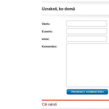
Uzraksti, ko domā
Vārds:
E-pasts:
www:
Komentārs:
Citi raksti