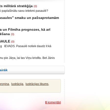
s militārā stratēģija
(0)
ai paplašinātu savu ietekmi pasaulē?
bija iekšējais konflikts, miera uzturētāji no
 pasaules” smaku un pašsaprotamām
ts iebrukums Gruzijā. Ukrainā anektēt Krimu
 un Luganskas novados. Vai tas vismaz daļēji
biedrs, grāmatu autors: Neizmantoto iespēju
irms II pasaules kara? Nākamais
a un Filmiha prognozes, kā arī
iespēju laiks Smēķētāji Kāds mans draugs
tēšana
(0)
 krieviem un Krieviju, ar zemtekstu – nu kā tā
ālis Kārlis Krēsliņš, Ģenerālmajors Juris
rakstīt par to, kas ir pats par sevi saprotams,
ASAULE
(0)
kis, Marlēna Pirvica un Ekonomiste, lektore,
kaistus diplomus. Šeit
c.ing IEVADS. Pasaulē notiek daudz it kā
uTube/biedrība Latvietis
ēlēšanas un sabiedrības sašķelšanās divās
ātijas aizsardzības biedrība, DAB
āk tas notiek arī ES valstīs un ES kopumā,
 notika diskusija par petīciju pret vakcīnas
 pie Jāņa, lai tas Viņu kristītu. Bet Jānis
S, Krievijā notikušas cilvēku indēšanas
ista Prof. Kristians Perons
istību no Tevis, bet Tu nāc pie manis? Bet
identa V. Putina uzruna Davosas
s Kristians Perons bija Eiropas
 tā notiek! Tā taču mums pienākas izpildīt visu
n ĀM
vairāk
ības Jēzus tūliņ izkāpa no ūdens,
roņina,
lustrācija,
lustrācijas likums,
0
komentāri