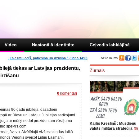
Video
Nacionālā identitāte
Ceļvedis labklājībā
„Es esmu ceļš, patiesība un dzīvība.” (Jāņa 14:6)
Seko mums:
lejā tiekas ar Latvijas prezidentu,
Žurnāls
virzīšanu
0
komentāri
roņinas 90 gadu jubileja, dažādiem
pā ar Dievu un Latviju. Jubilejas sarīkojumi
Vējoņa ar mērķi nodot prezidentam vēstījumu
Kārlis Krēsliņš : Mūsdienu
ziņo spektrs.com
valsts militārā stratēģija
(0)
ms ir jāvirza. Atvēlētajā vizītes stundas laikā
 Raimonds Vējonis sveicot Lidiju Lasmani,