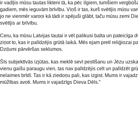
ir vadījis mūsu tautas likteni tā, ka pēc ilgiem, tumšiem vergbū
gadiem, mēs ieguvām brīvību. Viņš ir tas, kurš svētījis mūsu var
jo ne vienmēr varoņi kā tādi ir spējuši glābt, taču mūsu zemi Die
svētījis ar brīvību.
Ceru, ka mūsu Latvijas tautai ir vēl palikusi balta un pateicīga 
ziņot to, kas ir palīdzējis grūtā laikā. Mēs ejam pretī reliģiozai 
Dziļumi pārvēršas seklumos.
Šīs subjektīvās izjūtas, kas meklē sevī pestīšanu un Jēzu uzska
vienu gaišu paraugu vien, tas nav palīdzējis celt un palīdzēt grū
nelaimes brīdī. Tas ir kā ziedoņu pali, kas izgist. Mums ir vajadz
mūžības avoti. Mums ir vajadzīgs Dieva Dēls.”