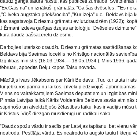
daudz garīga satura rakstu, kas publicēti žurnālos “Svētdienas R
“Ev.Gaisma” un iznākuši grāmatās: “Gaišas dvēseles ,”"Es nek
,”Cilvēka augstākā priekšrocība” ,”Kur izeja” u.c. Beldavs bija k
kas sagatavoja Dziesmu grāmatu ev.lut.draudzēm (1922); kopā
J.Ērmani izdeva garīgas dzejas antoloģiju “Dvēseles dzimtene”
kurā daudz pašsacerētu dziesmu.
Darbojies luterisko draudžu Dziesmu grāmatas sastādīšanas ko
Beldavs bija Saeimas loceklis no Kristīgo nacionālās savienības
Izglītības ministrs (18.03.1934.— 18.05.1934.). Miris 1936. gada
februārī, apbedīts Bēķu kapos Talsu novadā.
Mācītājs Ivars Jēkabsons par Kārli Beldavu: „Tur, kur tauta ir at
tur jebkuros pārmaiņu laikos, cilvēki piedzīvojuši apbrīnojamas 
Viens no vairākkārtējiem Saeimas deputātiem un izglītības mini
Pirmās Latvijas laikā Kārlis Voldemārs Beldavs savās atmiņās 
stiprinošo un atveldzējošo žēlastības laiku, kas ir vadījis mūsu 
ir Kristus. Viņš diezgan mūsdienīgi un radikāli saka:
“Daudz spožu vārdu ir sacīts par Latvijas tapšanu, bet vienu vār
neatrodu, Pestītāja vārdu. Es neatrodu to augsto tautu likteņu v