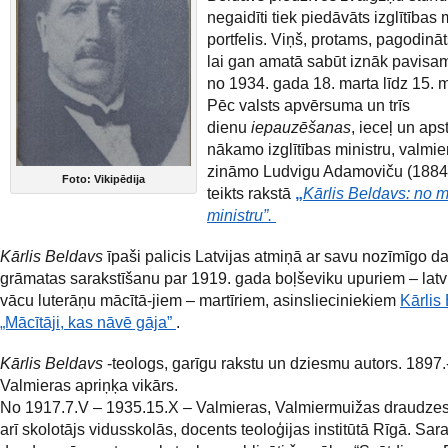
negaidīti tiek piedāvāts izglītības 
portfelis. Viņš, protams, pagodināts
lai gan amatā sabūt iznāk pavisam
no 1934. gada 18. marta līdz 15. 
Pēc valsts apvērsuma un trīs
dienu
iepauzēšanas
, ieceļ un aps
nākamo izglītības ministru, valmi
zināmo Ludvigu Adamoviču (1884.
Foto: Vikipēdija
teikts rakstā
„
Kārlis Beldavs: no m
ministru”.
Kārlis Beldavs
īpaši palicis Latvijas atmiņā ar savu nozīmīgo da
grāmatas sarakstīšanu par 1919. gada boļševiku upuriem – latv
vācu luterāņu mācītā-jiem – martīriem, asinslieciniekiem
Kārlis
„Mācītāji, kas nāvē gāja”
.
Kārlis Beldavs
-teologs, garīgu rakstu un dziesmu autors. 1897.
Valmieras apriņķa vikārs.
No 1917.7.V – 1935.15.X – Valmieras, Valmiermuižas draudzes
arī skolotājs vidusskolās, docents teoloģijas institūtā Rīgā. Sara