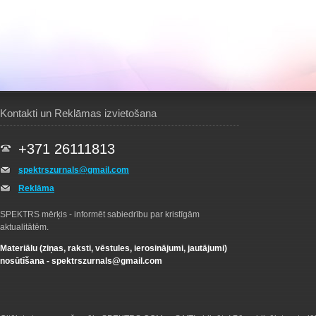
Kontakti un Reklāmas izvietošana
+371 26111813
spektrszurnals@gmail.com
Reklāma
SPEKTRS mērķis - informēt sabiedrību par kristīgām
aktualitātēm.
Materiālu (ziņas, raksti, vēstules, ierosinājumi, jautājumi)
nosūtīšana -
spektrszurnals@gmail.com