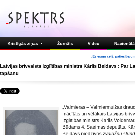
Kristīgās ziņas
Žurnāls
Video
Nacionālā 
„Es esmu ceļš, patiesība un 
Latvijas brīvvalsts Izglītības ministrs Kārlis Beldavs : Par La
tapšanu
„Valmieras – Valmiermuižas drau
mācītājs un vēlākais Latvijas brīvv
Izglītības ministrs Kārlis Voldem
Būdams 4. Saeimas deputāts, Kār
Beldavs piedzīvos
zvaigžņu stun