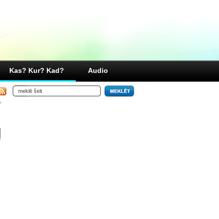
Kas? Kur? Kad?
Audio