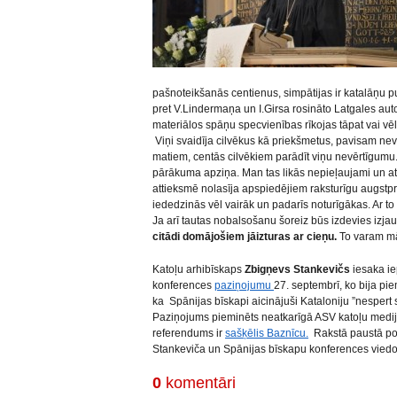
pašnoteikšanās centienus, simpātijas ir katalāņu pu
pret V.Lindermaņa un I.Girsa rosināto Latgales aut
materiālos spāņu specvienības rīkojas tāpat vai vē
Viņi svaidīja cilvēkus kā priekšmetus, pavisam nev
matiem, centās cilvēkiem parādīt viņu nevērtīgumu
pārākuma apziņa. Man tas likās nepieļaujami un at
attieksmē nolasīja apspiedējiem raksturīgu augstpr
iededzinās vēl vairāk un padarīs noturīgākas. Ar to 
Ja arī tautas nobalsošanu šoreiz būs izdevies izjau
citādi domājošiem jāizturas ar cieņu.
To varam māc
Katoļu arhibīskaps
Zbigņevs Stankevičs
iesaka ie
konferences
paziņojumu
27. septembrī, ko bija piem
ka Spānijas bīskapi aicinājuši Kataloniju ”nespert s
Paziņojums pieminēts neatkarīgā ASV katoļu medijā
referendums ir
sašķēlis Baznīcu.
Rakstā paustā poz
Stankeviča un Spānijas bīskapu konferences viedokli
0
komentāri