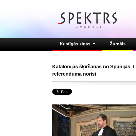
Kristīgās ziņas
Žurnāls
Katalonijas šķiršanās no Spānijas. L
referenduma norisi