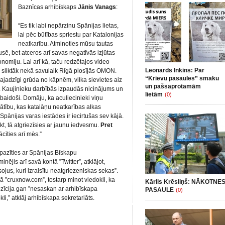
Baznīcas arhibīskaps
Jānis Vanags
:
“Es tik labi nepārzinu Spānijas lietas,
lai pēc būtības spriestu par Katalonijas
neatkarību. Atminoties mūsu tautas
sē, bet atceros arī savas negatīvās izjūtas
onomiju.
Lai arī kā, taču redzētajos video
Leonards Inkins: Par
l sliktāk nekā savulaik Rīgā plosījās OMON.
“Krievu pasaules” smaku
ajadzīgi grūda no kāpnēm, vilka sievietes aiz
un pašsaprotamām
. Kaujinieku darbībās izpaudās nicinājums un
lietām
(0)
baidoši. Domāju, ka aculiecinieki viņu
ātību, kas katalāņu neatkarības alkas
Spānijas varas iestādes ir iecirtušas sev kājā.
kt, tā atgriezīsies ar jaunu iedvesmu.
Pret
īties arī mēs.”
pazīties ar Spānijas Bīskapu
inējis arī savā kontā ”Twitter”, atklājot,
oļus, kuri izraisītu neatgriezeniskas sekas”.
 ”cruxnow.com”, tostarp minot viedokli, ka
Kārlis Krēsliņš: NĀKOTNE
īcija gan ”nesaskan ar arhibīskapa
PASAULE
(0)
,” atklāj arhibīskapa sekretariāts.