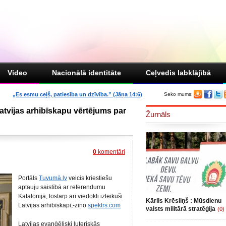
Video
Nacionālā identitāte
Ceļvedis labklājībā
„Es esmu ceļš, patiesība un dzīvība.” (Jāņa 14:6)
Seko mums:
atvijas arhibīskapu vērtējums par
Žurnāls
0
komentāri
Portāls
Tuvumā.lv
veicis kriestiešu
aptauju saistībā ar referendumu
Katalonijā, tostarp arī viedokli izteikuši
Kārlis Krēsliņš : Mūsdienu
Latvijas arhibīskapi,-ziņo
spektrs.com
valsts militārā stratēģija
(0)
Latvijas evaņģēliski luteriskās