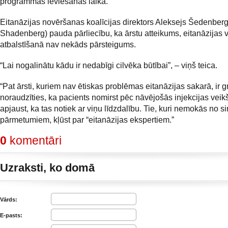
programmas ieviešanas laikā.
Eitanāzijas novēršanas koalīcijas direktors Aleksejs Šedenberg
Shadenberg) pauda pārliecību, ka ārstu atteikums, eitanāzijas 
atbalstīšanā nav nekāds pārsteigums.
“Lai nogalinātu kādu ir nedabīgi cilvēka būtībai”, – viņš teica.
“Pat ārsti, kuriem nav ētiskas problēmas eitanāzijas sakarā, ir gr
noraudzīties, ka pacients nomirst pēc nāvējošās injekcijas vei
apjaust, ka tas notiek ar viņu līdzdalību. Tie, kuri nemokās no s
pārmetumiem, kļūst par “eitanāzijas ekspertiem.”
0
komentāri
Uzraksti, ko domā
Vārds:
E-pasts: