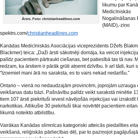
likumu par Kan
Medicīniskās
Nogalināšanas 
Ārsts. Foto: christianheadlines.com
(MAID),-ziņo
spektrs.com/
christianheadlines.com
Kanādas Medicīniskās Asociācijas viceprezidents Džefs Blakme
Blackmer) teica: „Daži ārsti sākotnēji domāja, ka veicot injekciju
palīdz pacientiem pārtraukt ciešanas, bet patiesībā tas tā nav. 
redzam, ka ārstiem ir pārāk grūti atņemt dzīvību. Ir arī tādi, kuri 
“Izņemiet mani ārā no saraksta, es to vairs nekad nedarīšu.”
Ontario – vienā no nedaudzajām provincēm, joprojām uzrauga e
veikšanas datu bāzi. Pašnāvību palīdz veikt sarakstā minētie 13
tiem 107 ārsti piekrituši ievest nāvējošās injekcijas vai izrakstīt 
narkotikas. Atlikušie 30 piekrituši tikai novērtēt pacientiem eitan
likumā noteikto atbilstību.
Vairākas Kanādas slimnīcas kategoriski atteicās piedalīties eit
veikšanā, reliģiskās pārliecības dēļ, par to paziņojot pagājušaj