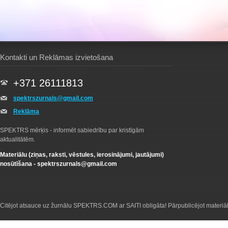
Kontakti un Reklāmas izvietošana
+371 26111813
spektrszurnals@gmail.com
Reklāma
SPEKTRS mērķis - informēt sabiedrību par kristīgām
aktualitātēm.
Materiālu (ziņas, raksti, vēstules, ierosinājumi, jautājumi)
nosūtīšana -
spektrszurnals@gmail.com
Citējot atsauce uz žurnālu SPEKTRS.COM ar SAITI obligāta! Pārpublicējot materiā