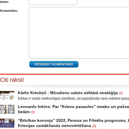
www:
Komentārs:
Citi raksti
Kārlis Krēsliņš : Mūsdienu valsts militārā stratēģija
(0)
Kādas ir valsts nelikumīgas darbības, lai paplašinātu savu ietekmi pas
Moldova, kad sabruka PSRS, Gruzijā, kur bija iekšējais konflikts, miera 
Leonards Inkins: Par “Krievu pasaules” smaku un paš
Krievijas un ar to aizstāvēšanu pamatots iebrukums Gruzijā. Ukrainā a
lietām
(0)
un izveidot militāro konfliktu Doņeckas un Luganskas novados. Vai tas 
Leonards Inkins: Biedrības “Latvietis” biedrs, grāmatu autors: Neizmant
neatgādina to, kā attīstījās notikumi pirms II pasaules kara? Nākamais
“Brīvības konvojs” 2022, Perona un Filmiha prognozes, k
laiks: daļa. Atgriešanās, Neizmantoto iespēju laiks Smēķētāji Kāds ma
Krievijas uzmākšanās nenovērtēšana
(0)
publicējot facebūkā dažus teikumus, par krieviem un Krieviju, ar zemtek