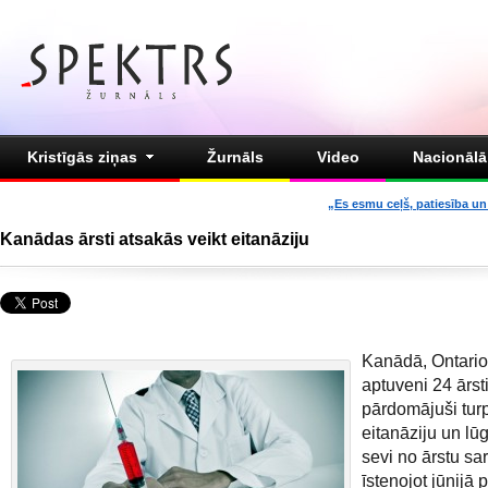
Kristīgās ziņas
Žurnāls
Video
Nacionālā 
„Es esmu ceļš, patiesība un 
Kanādas ārsti atsakās veikt eitanāziju
Kanādā, Ontario
aptuveni 24 ārst
pārdomājuši tur
eitanāziju un lū
sevi no ārstu sa
īstenojot jūnijā