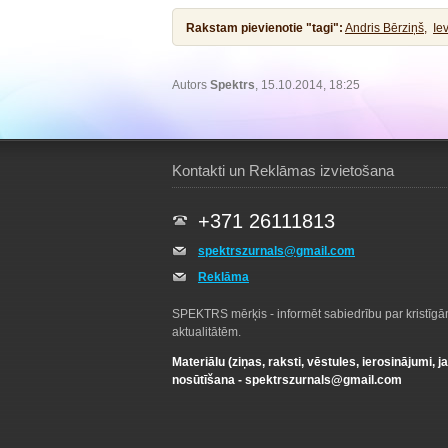
Rakstam pievienotie "tagi":
Andris Bērziņš,
Ie
Autors
Spektrs
, 15.10.2014, 18:25
Kontakti un Reklāmas izvietošana
+371 26111813
spektrszurnals@gmail.com
Reklāma
SPEKTRS mērķis - informēt sabiedrību par kristīg
aktualitātēm.
Materiālu (ziņas, raksti, vēstules, ierosinājumi, j
nosūtīšana -
spektrszurnals@gmail.com