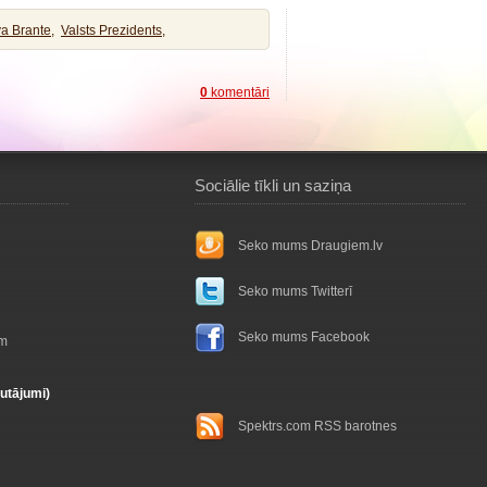
va Brante,
Valsts Prezidents,
0
komentāri
Sociālie tīkli un saziņa
Seko mums Draugiem.lv
Seko mums Twitterī
Seko mums Facebook
ām
autājumi)
Spektrs.com RSS barotnes