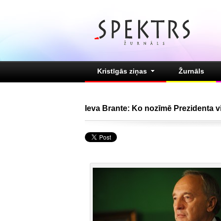
Kristīgās ziņas
Žurnāls
Ieva Brante: Ko nozīmē Prezidenta v