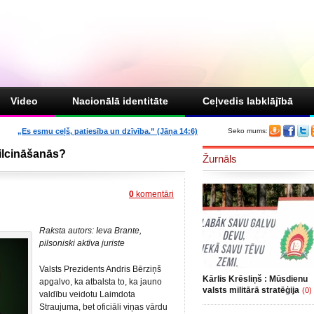
Video
Nacionālā identitāte
Ceļvedis labklājībā
„Es esmu ceļš, patiesība un dzīvība.” (Jāņa 14:6)
Seko mums:
ilcināšanās?
Žurnāls
0
komentāri
Raksta autors: Ieva Brante,
pilsoniski aktīva juriste
Valsts Prezidents Andris Bērziņš
Kārlis Krēsliņš : Mūsdienu
apgalvo, ka atbalsta to, ka jauno
valsts militārā stratēģija
(0)
valdību veidotu Laimdota
Straujuma, bet oficiāli viņas vārdu