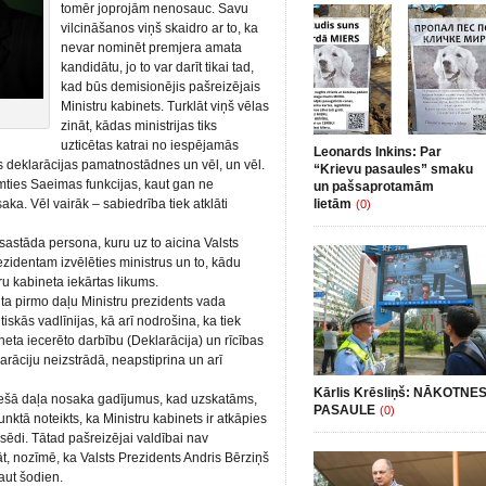
tomēr joprojām nenosauc. Savu
vilcināšanos viņš skaidro ar to, ka
nevar nominēt premjera amata
kandidātu, jo to var darīt tikai tad,
kad būs demisionējis pašreizējais
Ministru kabinets. Turklāt viņš vēlas
zināt, kādas ministrijas tiks
uzticētas katrai no iespējamās
Leonards Inkins: Par
as deklarācijas pamatnostādnes un vēl, un vēl.
“Krievu pasaules” smaku
emties Saeimas funkcijas, kaut gan ne
un pašsaprotamām
aka. Vēl vairāk – sabiedrība tiek atklāti
lietām
(0)
astāda persona, kuru uz to aicina Valsts
zidentam izvēlēties ministrus un to, kādu
tru kabineta iekārtas likums.
ta pirmo daļu Ministru prezidents vada
skās vadlīnijas, kā arī nodrošina, ka tiek
neta iecerēto darbību (Deklarācija) un rīcības
arāciju neizstrādā, neapstiprina un arī
Kārlis Krēsliņš: NĀKOTNE
trešā daļa nosaka gadījumus, kad uzskatāms,
PASAULE
(0)
punktā noteikts, ka Ministru kabinets ir atkāpies
ēdi. Tātad pašreizējai valdībai nav
t, nozīmē, ka Valsts Prezidents Andris Bērziņš
aut šodien.