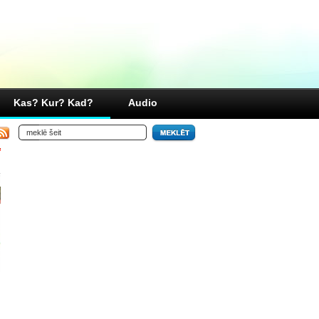
Kas? Kur? Kad?
Audio