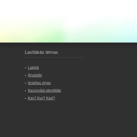
Lasītākās tēmas
Latvijā
Ārvalstīs
Izraēlas ziņas
Nacionālā identitāte
Kas? Kur? Kad?