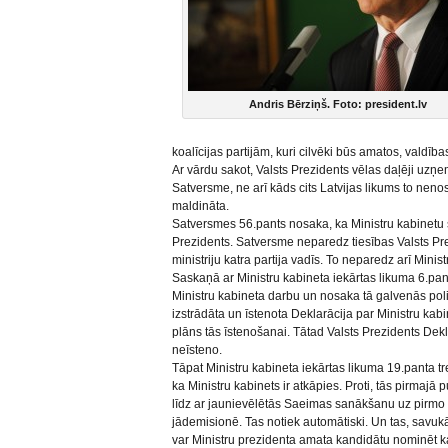
Andris Bērziņš. Foto: president.lv
koalīcijas partijām, kuri cilvēki būs amatos, valdīb
Ar vārdu sakot, Valsts Prezidents vēlas daļēji uzņ
Satversme, ne arī kāds cits Latvijas likums to nenos
maldināta.
Satversmes 56.pants nosaka, ka Ministru kabinetu s
Prezidents. Satversme neparedz tiesības Valsts Pre
ministriju katra partija vadīs. To neparedz arī Minis
Saskaņā ar Ministru kabineta iekārtas likuma 6.pan
Ministru kabineta darbu un nosaka tā galvenās politi
izstrādāta un īstenota Deklarācija par Ministru kabi
plāns tās īstenošanai. Tātad Valsts Prezidents Dekl
neīsteno.
Tāpat Ministru kabineta iekārtas likuma 19.panta 
ka Ministru kabinets ir atkāpies. Proti, tās pirmajā 
līdz ar jaunievēlētās Saeimas sanākšanu uz pirmo s
jādemisionē. Tas notiek automātiski. Un tas, savukā
var Ministru prezidenta amata kandidātu nominēt k