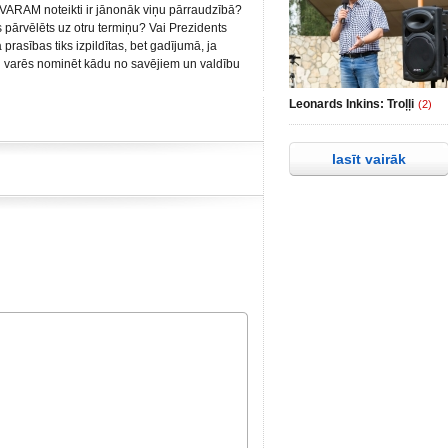
 VARAM noteikti ir jānonāk viņu pārraudzībā?
ks pārvēlēts uz otru termiņu? Vai Prezidents
 prasības tiks izpildītas, bet gadījumā, ja
 varēs nominēt kādu no savējiem un valdību
Leonards Inkins: Troļļi
(2)
lasīt vairāk