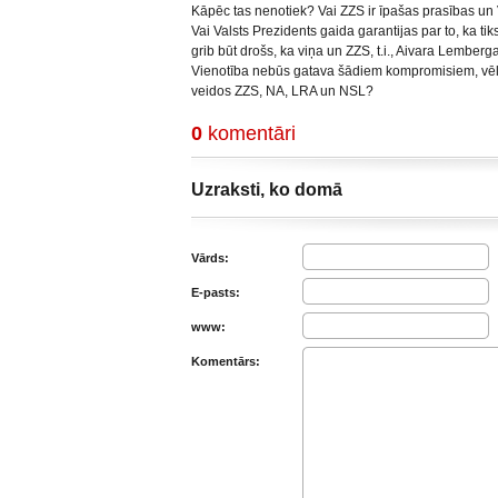
Kāpēc tas nenotiek? Vai ZZS ir īpašas prasības un
Vai Valsts Prezidents gaida garantijas par to, ka ti
grib būt drošs, ka viņa un ZZS, t.i., Aivara Lemberga
Vienotība nebūs gatava šādiem kompromisiem, vēl
veidos ZZS, NA, LRA un NSL?
0
komentāri
Uzraksti, ko domā
Vārds:
E-pasts:
www:
Komentārs: