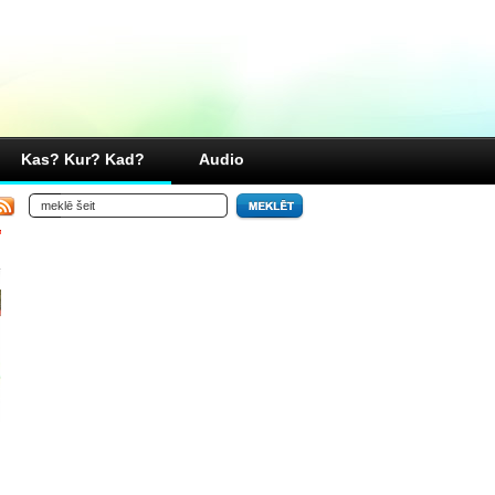
Kas? Kur? Kad?
Audio