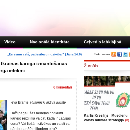
Video
Nacionālā identitāte
Ceļvedis labklājībā
„Es esmu ceļš, patiesība un dzīvība.” (Jāņa 14:6)
Seko mums:
r Ukrainas karoga izmantošanas
Žurnāls
rga ietekmi
0
komentāri
Ieva Brante:
Pilsoniski aktīva juriste
Daži pagājušās nedēļas notikumi
Kārlis Krēsliņš : Mūsdienu
kārtējo reizi lika vaicāt, kāda ir Latvijas
valsts militārā stratēģija
(0)
cena? Vai tiešām cilvēkus un valsti var
pārdot par 80 miljoniem eiro?