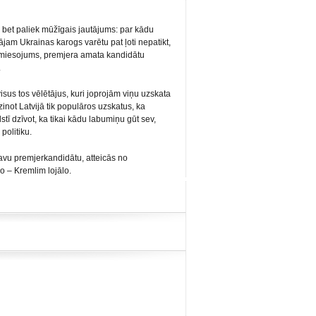
ī, bet paliek mūžīgais jautājums: par kādu
ājam Ukrainas karogs varētu pat ļoti nepatikt,
 iemiesojums, premjera amata kandidātu
.
sus tos vēlētājus, kuri joprojām viņu uzskata
zinot Latvijā tik populāros uzskatus, ka
stī dzīvot, ka tikai kādu labumiņu gūt sev,
politiku.
avu premjerkandidātu, atteicās no
o – Kremlim lojālo.