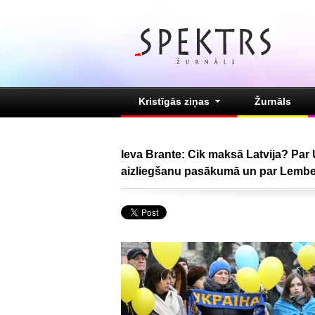
Kristīgās ziņas
Žurnāls
Ieva Brante: Cik maksā Latvija? Pa
aizliegšanu pasākumā un par Lembe