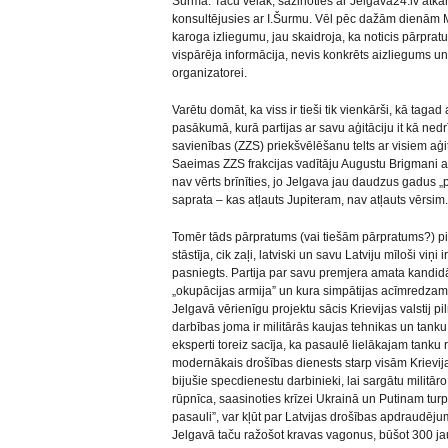
Šurma. Taču vēlāk, sazinoties ar Jelgava24.lv atkārto
konsultējusies ar I.Šurmu. Vēl pēc dažām dienām M.
karoga izliegumu, jau skaidroja, ka noticis pārprat
vispārēja informācija, nevis konkrēts aizliegums u
organizatorei.
Varētu domāt, ka viss ir tieši tik vienkārši, kā taga
pasākumā, kurā partijas ar savu aģitāciju it kā nedr
savienības (ZZS) priekšvēlēšanu telts ar visiem aģitā
Saeimas ZZS frakcijas vadītāju Augustu Brigmani ar 
nav vērts brīnīties, jo Jelgava jau daudzus gadus „
saprata – kas atļauts Jupiteram, nav atļauts vērsim.
Tomēr tāds pārpratums (vai tiešām pārpratums?) pi
stāstīja, cik zaļi, latviski un savu Latviju mīloši viņi 
pasniegts. Partija par savu premjera amata kandidāt
„okupācijas armija” un kura simpātijas acīmredzam
Jelgavā vērienīgu projektu sācis Krievijas valstij 
darbības joma ir militārās kaujas tehnikas un ta
eksperti toreiz sacīja, ka pasaulē lielākajam tan
modernākais drošības dienests starp visām Krievij
bijušie specdienestu darbinieki, lai sargātu militāro
rūpnīca, saasinoties krīzei Ukrainā un Putinam turpi
pasauli”, var kļūt par Latvijas drošības apdraudēju
Jelgavā taču ražošot kravas vagonus, būšot 300 jau