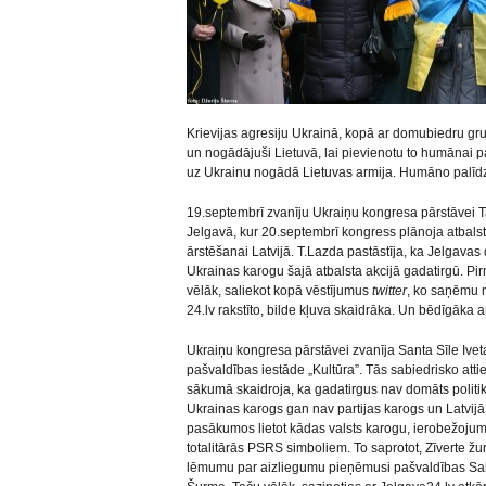
Krievijas agresiju Ukrainā, kopā ar domubiedru g
un nogādājuši Lietuvā, lai pievienotu to humānai pa
uz Ukrainu nogādā Lietuvas armija. Humāno palīdzī
19.septembrī zvanīju Ukraiņu kongresa pārstāvei Ta
Jelgavā, kur 20.septembrī kongress plānoja atbalsta
ārstēšanai Latvijā. T.Lazda pastāstīja, ka Jelgavas d
Ukrainas karogu šajā atbalsta akcijā gadatirgū. Pir
vēlāk, saliekot kopā vēstījumus
twitter
, ko saņēmu
24.lv rakstīto, bilde kļuva skaidrāka. Un bēdīgāka ar
Ukraiņu kongresa pārstāvei zvanīja Santa Sīle Iv
pašvaldības iestāde „Kultūra”. Tās sabiedrisko atti
sākumā skaidroja, ka gadatirgus nav domāts politika
Ukrainas karogs gan nav partijas karogs un Latvijā
pasākumos lietot kādas valsts karogu, ierobežojumi 
totalitārās PSRS simboliem. To saprotot, Zīverte žur
lēmumu par aizliegumu pieņēmusi pašvaldības Sabie