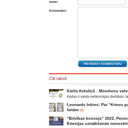
www:
Komentārs:
Citi raksti
Kārlis Krēsliņš : Mūsdienu valst
Kādas ir valsts nelikumīgas darbības, l
Moldova, kad sabruka PSRS, Gruzijā, kur 
Leonards Inkins: Par “Krievu
Krievijas un ar to aizstāvēšanu pamato
lietām
(0)
un izveidot militāro konfliktu Doņeckas
Leonards Inkins: Biedrības “Latvietis” 
neatgādina to, kā attīstījās notikumi p
“Brīvības konvojs” 2022, Peron
laiks: daļa. Atgriešanās, Neizmantoto 
Krievijas uzmākšanās nenovēr
publicējot facebūkā dažus teikumus, par