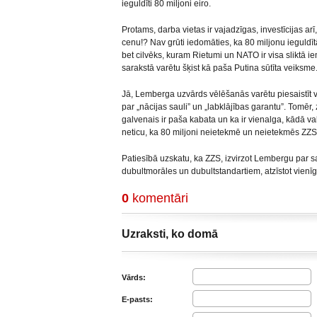
ieguldīti 80 miljoni eiro.
Protams, darba vietas ir vajadzīgas, investīcijas ar
cenu!? Nav grūti iedomāties, ka 80 miljonu ieguldīt
bet cilvēks, kuram Rietumi un NATO ir visa sliktā
sarakstā varētu šķist kā paša Putina sūtīta veiksme
Jā, Lemberga uzvārds vēlēšanās varētu piesaistīt vi
par „nācijas sauli” un „labklājības garantu”. Tomēr, 
galvenais ir paša kabata un ka ir vienalga, kādā val
neticu, ka 80 miljoni neietekmē un neietekmēs ZZS 
Patiesībā uzskatu, ka ZZS, izvirzot Lembergu par s
dubultmorāles un dubultstandartiem, atzīstot vienīg
0
komentāri
Uzraksti, ko domā
Vārds:
E-pasts: