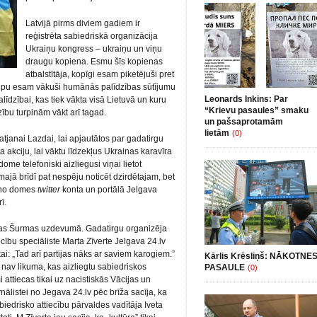
Latvijā pirms diviem gadiem ir
reģistrēta sabiedriskā organizācija
Ukraiņu kongress – ukraiņu un viņu
draugu kopiena. Esmu šīs kopienas
atbalstītāja, kopīgi esam piketējuši pret
rupu esam vākuši humānās palīdzības sūtījumu
Leonards Inkins: Par
līdzībai, kas tiek vākta visā Lietuvā un kuru
“Krievu pasaules” smaku
bu turpinām vākt arī tagad.
un pašsaprotamām
lietām
(0)
tjanai Lazdai, lai apjautātos par gadatirgu
 akciju, lai vāktu līdzekļus Ukrainas karavīra
ome telefoniski aizliegusi viņai lietot
majā brīdī pat nespēju noticēt dzirdētajam, bet
 no domes
twitter
konta un portālā Jelgava
ī.
etas Šurmas uzdevumā. Gadatirgu organizēja
ecību speciāliste Marta Zīverte Jelgava 24.lv
i: „Tad arī partijas nāks ar saviem karogiem.”
Kārlis Krēsliņš: NĀKOTNE
 nav likuma, kas aizliegtu sabiedriskos
PASAULE
(0)
attiecas tikai uz nacistiskās Vācijas un
nālistei no Jegava 24.lv pēc brīža sacīja, ka
drisko attiecību pārvaldes vadītāja Iveta