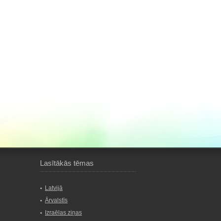
Lasītākās tēmas
Latvijā
Ārvalstīs
Izraēlas ziņas