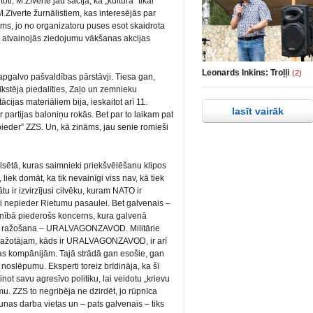
ti, M.Zīverte jau sacīja, ka „kultūra” tikai
Zīverte žurnālistiem, kas interesējās par
ums, jo no organizatoru puses esot skaidrota
n atvainojās ziedojumu vākšanas akcijas
Leonards Inkins: Troļļi
(2)
d apgalvo pašvaldības pārstāvji. Tiesa gan,
īkstēja piedalīties, Zaļo un zemnieku
cijas materiāliem bija, ieskaitot arī 11.
lasīt vairāk
partijas baloniņu rokās. Bet par to laikam pat
pieder” ZZS. Un, kā zināms, jau senie romieši
lsētā, kuras saimnieki priekšvēlēšanu klipos
ir, liek domāt, ka tik nevainīgi viss nav, kā tiek
u ir izvirzījusi cilvēku, kuram NATO ir
i nepieder Rietumu pasaulei. Bet galvenais –
pilnībā piederošs koncerns, kura galvenā
nku ražošana – URALVAGONZAVOD. Militārie
ku ražotājam, kāds ir URALVAGONZAVOD, ir arī
as kompānijām. Tajā strādā gan esošie, gan
 noslēpumu. Eksperti toreiz brīdināja, ka šī
not savu agresīvo politiku, lai veidotu „krievu
mu. ZZS to negribēja ne dzirdēt, jo rūpnīca
nas darba vietas un – pats galvenais – tiks