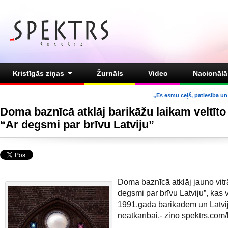
Kristīgās ziņas
Žurnāls
Video
Nacionālā 
„Es esmu ceļš, patiesība un 
Doma baznīcā atklāj barikāžu laikam veltīto
“Ar degsmi par brīvu Latviju”
Doma baznīcā atklāj jauno vitr
degsmi par brīvu Latviju”, kas v
1991.gada barikādēm un Latvi
neatkarībai,- ziņo spektrs.com/