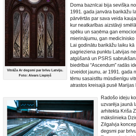
Doma baznīcai bija sevišķa n
1991. gada janvāra barikāžu la
pārvērtās par sava veida kauj
kur neatkarības aizstāvji smēl
spēku un saņēma gan emocio
mierinājumu, gan medicīnisko 
Lai godinātu barikāžu laiku kā
pagrieziena punktu Latvijas ne
atgūšanā un PSRS sabrukšan
biedrībai “Ascendum” radās id
Vitrāža Ar degsmi par brīvu Latviju.
izveidot jaunu, ar 1991. gada 
Foto: Aivars Liepiņš
tēmu sasaistītu mūsdienīgu vit
atrastos kreisajā pusē Marijas 
Radošo ideju k
uzvarēja jaunā l
arhitekta Kriša Z
mākslinieka Dzi
Zilgalvja koncep
degsmi par brīvu