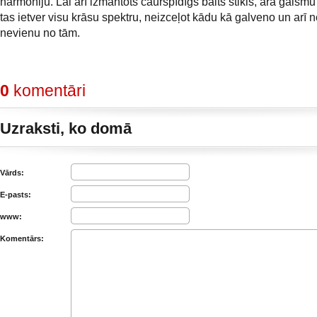
harmoniju. Lai arī izmantots caurspīdīgs balts stikls, āra gaism
tas ietver visu krāsu spektru, neizceļot kādu kā galveno un arī 
nevienu no tām.
0
komentāri
Uzraksti, ko domā
Vārds:
E-pasts:
www:
Komentārs: