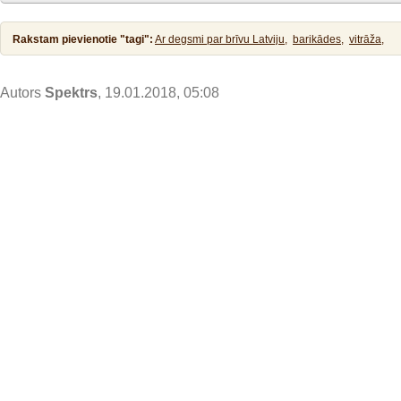
priecēja lasītājus ar interesantiem rakstiem, diskusijām un
Rakstam pievienotie "tagi":
Ar degsmi par brīvu Latviju,
barikādes,
vitrāža,
Autors
Spektrs
, 19.01.2018, 05:08