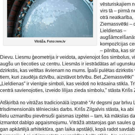
vēsturiskajiem 
virs tā – pirmā n
otrā neatkarība,
Ziemassvētki – 
Lieldienas –
augšāmcelšanā
Vitrāža. Foto:rere.lv
kompozīcijas cen
– pilnība, kas s
Dievu. Liesmu ģeometrija ir veidota, apvienojot šos simbolus, v
augšu un tiecoties uz centru. Liesmās ir iestrādātas arī ugunsku
dzirkstis, kas veltītas ikvienam no mums. Īpaši pulētas dzirkstis 
tiem, kuri zaudēja dzīvību, aizstāvot brīvību. Bet „Ziemassvētki”
„Lieldienas” ir vienīgie simboli, kas veidoti no krāsaina stikla. Trī
centrā savienojoties, izveido lilijas zieda simbolu,” stāsta Krišs 
Atšķirībā no vitrāžas tradicionālā izpratnē “Ar degsmi par brīvu La
trīsdimensionāls tēlniecisks darbs. Krišs Zilgalvis stāsta, ka abi
lielu uzmanību pievērsuši gaismas izpētei – tam, kā mākslas d
izmantot dabīgo apgaismojumu. Vitrāžā atstarojas gan saules 
gan apkārtējā arhitektūra, gan laika apstākļi, kopā radot savdab