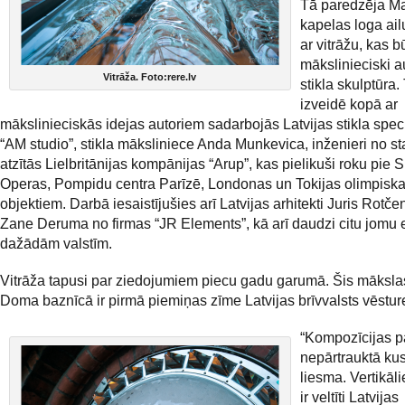
Tā paredzēja Ma
kapelas loga ailu
ar vitrāžu, kas b
mākslinieciski a
Vitrāža. Foto:rere.lv
stikla skulptūra.
izveidē kopā ar
mākslinieciskās idejas autoriem sadarbojās Latvijas stikla speci
“AM studio”, stikla māksliniece Anda Munkevica, inženieri no sta
atzītās Lielbritānijas kompānijas “Arup”, kas pielikuši roku pie 
Operas, Pompidu centra Parīzē, Londonas un Tokijas olimpisk
objektiem. Darbā iesaistījušies arī Latvijas arhitekti Juris Rotč
Zane Deruma no firmas “JR Elements”, kā arī daudzi citu jomu 
dažādām valstīm.
Vitrāža tapusi par ziedojumiem piecu gadu garumā. Šis māksla
Doma baznīcā ir pirmā piemiņas zīme Latvijas brīvvalsts vēsture
“Kompozīcijas p
nepārtrauktā ku
liesma. Vertikālie
ir veltīti Latvijas