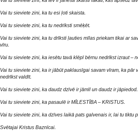
Vai tu sieviete zini, ka tev ir jānēsā skaisti lakati, kas apsedz ta
Vai tu sieviete zini, ka tu esi ļoti skaista.
Vai tu sieviete zini, ka tu nedrīksti smēķēt.
Vai tu sieviete zini, ka tu drīksti ļauties mīlas priekam tikai ar s
vīru.
Vai tu sieviete zini, ka iesētu tavā klēpī bērnu nedrīkst izraut – n
Vai tu sieviete zini, ka ir jābūt paklausīgai savam vīram, ka pār v
nedrīkst valdīt.
Vai tu sieviete zini, ka daudz dzīvē ir jāmīl un daudz ir jāpiedod.
Vai tu sieviete zini, ka pasaulē ir MĪLESTĪBA – KRISTUS.
Vai tu sieviete zini, ka dzīves laikā pats galvenais ir, lai tu tiktu
Svētajai Kristus Baznīcai.