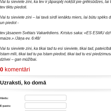
Vai tu sieviete zini, ka tev ir jāpaspēj nokļūt pie grēksūdzes, lai 
tev tiktu piedoti.
Vai tu sieviete zini – lai tavā sirdī ienāktu miers, lai būtu spēks d
un piedot -
tev jāsaņem Svētais Vakarēdiens. Kristus saka: «ES ESMU dzī
maize.» /Jāņa ev. 6:48/
Vai tu sieviete zini, ka tikai tad tu esi sieviete, tikai tad, pateicīb
īstam mīli, tikai tad tu pa īstam piedod, tikai tad tu esi piedzimu
dzīvei – gan mūžībai.
0
komentāri
Uzraksti, ko domā
Vārds:
E-pasts: