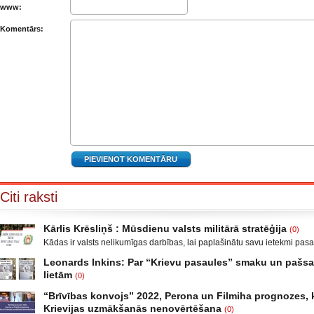
www:
Komentārs:
Citi raksti
Kārlis Krēsliņš : Mūsdienu valsts militārā stratēģija
(0)
Kādas ir valsts nelikumīgas darbības, lai paplašinātu savu ietekmi pas
Moldova, kad sabruka PSRS, Gruzijā, kur bija iekšējais konflikts, miera 
Leonards Inkins: Par “Krievu pasaules” smaku un paš
Krievijas un ar to aizstāvēšanu pamatots iebrukums Gruzijā. Ukrainā a
lietām
(0)
un izveidot militāro konfliktu Doņeckas un Luganskas novados. Vai tas 
Leonards Inkins: Biedrības “Latvietis” biedrs, grāmatu autors: Neizmant
neatgādina to, kā attīstījās notikumi pirms II pasaules kara? Nākamais
“Brīvības konvojs” 2022, Perona un Filmiha prognozes, k
laiks: daļa. Atgriešanās, Neizmantoto iespēju laiks Smēķētāji Kāds ma
Krievijas uzmākšanās nenovērtēšana
(0)