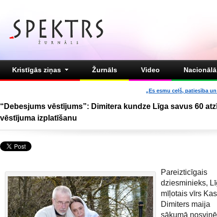
Kristīgās ziņas
Žurnāls
Video
Nacionālā 
„Es esmu ceļš, patiesība un 
“Debesjums vēstījums”: Dimitera kundze Līga savus 60 atz
vēstījuma izplatīšanu
Pareizticīgais
dziesminieks, L
mīļotais vīrs Ka
Dimiters maija
sākumā nosvinē