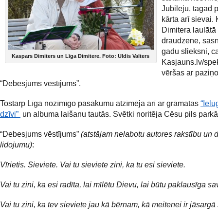
Jubileju, tagad 
kārta arī sievai
Dimitera laulātā
draudzene, sasn
gadu slieksni, c
Kaspars Dimiters un Līga Dimitere. Foto: Uldis Valters
Kasjauns.lv/spe
vēršas ar paziņ
“Debesjums vēstījums”.
Tostarp
Līga nozīmīgo pasākumu atzīmēja arī ar grāmatas
“Iel
dzīvi”
un albuma laišanu tautās. Svētki noritēja Cēsu pils parkā
“Debesjums vēstījums”
(atstājam nelabotu autores rakstību un
lidojumu)
:
Vīrietis. Sieviete. Vai tu sieviete zini, ka tu esi sieviete.
Vai tu zini, ka esi radīta, lai mīlētu Dievu, lai būtu paklausīga s
Vai tu zini, ka tev sieviete jau kā bērnam, kā meitenei ir jāsargā 