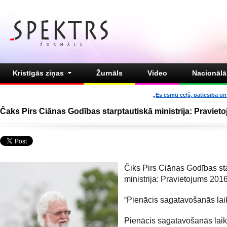
Kristīgās ziņas
Žurnāls
Video
Nacionālā 
„Es esmu ceļš, patiesība un 
Čaks Pirs Ciānas Godības starptautiskā ministrija: Praviet
Čiks Pirs Ciānas Godības st
ministrija: Pravietojums 201
“Pienācis sagatavošanās lai
Pienācis sagatavošanās laik