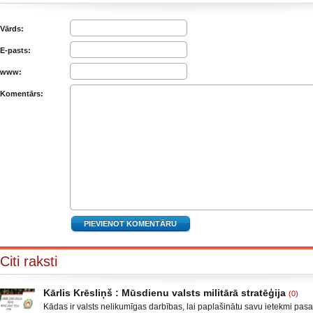
Vārds:
E-pasts:
www:
Komentārs:
Citi raksti
Kārlis Krēsliņš : Mūsdienu valsts militārā stratēģija
(0)
Kādas ir valsts nelikumīgas darbības, lai paplašinātu savu ietekmi pas