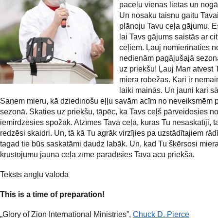
paceļu vienas lietas un nogā
Un nosaku taisnu gaitu Tavai
plānoju Tavu ceļa gājumu. Es
lai Tavs gājums saistās ar ci
ceļiem. Ļauj nomierināties n
nedienām pagājušajā sezonā
uz priekšu!
Ļauj Man atvest T
miera robežas. Kari ir nemai
laiki mainās. Un jauni kari s
Saņem mieru, kā dziedinošu eļļu savām acīm no neveiksmēm 
sezonā. Skaties uz priekšu, tāpēc, ka Tavs ceļš pārveidosies n
iemirdzēsies spožāk. Atzīmes Tavā ceļā, kuras Tu nesaskatīji, 
redzēsi skaidri. Un, tā kā Tu agrāk virzījies pa uzstādītajiem rād
tagad tie būs saskatāmi daudz labāk. Un, kad Tu šķērsosi mier
krustojumu jaunā ceļa zīme parādīsies Tavā acu priekšā.
Teksts angļu valodā
This is a time of preparation!
„Glory of Zion International Ministries”,
Chuck D. Pierce