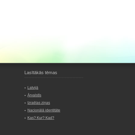
Lasītākās tēmas
Latvijā
Ārvalstīs
Izraēlas ziņas
Nacionālā identitāte
Kas? Kur? Kad?