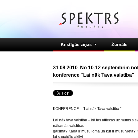
Kristīgās ziņas
Žurnāls
31.08.2010. No 10-12.septembrim not
konference “Lai nāk Tava valstība”
KONFERENCE – “Lai nāk Tava valstība ”
Lai nāk tava valstība – kā tas attiecas uz mums s
nākamās valstības
gaismā? Kāda ir mūsu loma un kur ir mūsu vieta? 
lai sagaidītu aktīvi