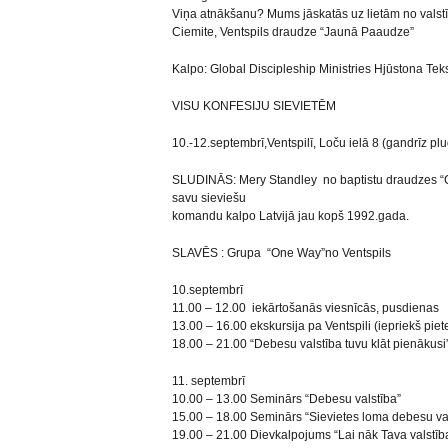
Viņa atnākšanu? Mums jāskatās uz lietām no valstī
Ciemite, Ventspils draudze “Jaunā Paaudze”
Kalpo: Global Discipleship Ministries Hjūstona Te
VISU KONFESIJU SIEVIETĒM
10.-12.septembrī,Ventspilī, Loču ielā 8 (gandrīz pl
SLUDINĀS: Mery Standley no baptistu draudzes “
savu sieviešu
komandu kalpo Latvijā jau kopš 1992.gada.
SLAVĒS : Grupa “One Way”no Ventspils
10.septembrī
11.00 – 12.00 iekārtošanās viesnīcās, pusdienas
13.00 – 16.00 ekskursija pa Ventspili (iepriekš piete
18.00 – 21.00 “Debesu valstība tuvu klāt pienākus
11. septembrī
10.00 – 13.00 Seminārs “Debesu valstība”
15.00 – 18.00 Seminārs “Sievietes loma debesu va
19.00 – 21.00 Dievkalpojums “Lai nāk Tava valstīb