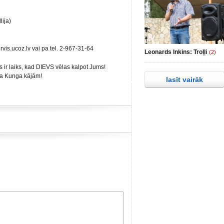
ija)
vis.ucoz.lv vai pa tel. 2-967-31-64
Leonards Inkins: Troļļi
(2)
ir laiks, kad DIEVS vēlas kalpot Jums!
ava Kunga kājām!
lasīt vairāk