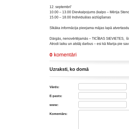
12. septembrī’
10.00 – 13.00 Dievkalpojums (kalpo – Mērija Stendl
15.00 – 18.00 Individuālas aizlūgšanas
Sīkāka informācija pieejama mājas lapā atvertasdur
Dārgās, nenovērtējamās – TICĪBAS SIEVIETES, šis 
Atrodi laiku un atstāj darbus – esi kā Marija pie s
0
komentāri
Uzraksti, ko domā
Vārds:
E-pasts:
www:
Komentārs: