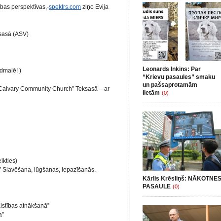
bas perspektīvas,-
spektrs.com
ziņo Evija
ksasā (ASV)
Leonards Inkins: Par
udmalē! )
“Krievu pasaules” smaku
un pašsaprotamām
Calvary Community Church” Teksasā – ar
lietām
(0)
ikties)
i” Slavēšana, lūgšanas, iepazīšanās.
Kārlis Krēsliņš: NĀKOTNE
PASAULE
(0)
lstības atnākšanā”
a”