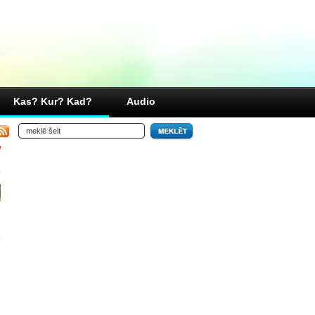
Kas? Kur? Kad?
Audio