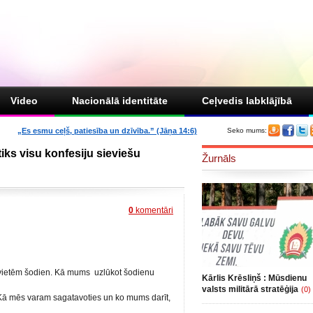
Video
Nacionālā identitāte
Ceļvedis labklājībā
„Es esmu ceļš, patiesība un dzīvība.” (Jāņa 14:6)
Seko mums:
iks visu konfesiju sieviešu
Žurnāls
0
komentāri
ievietēm šodien. Kā mums uzlūkot šodienu
Kārlis Krēsliņš : Mūsdienu
valsts militārā stratēģija
(0)
Kā mēs varam sagatavoties un ko mums darīt,