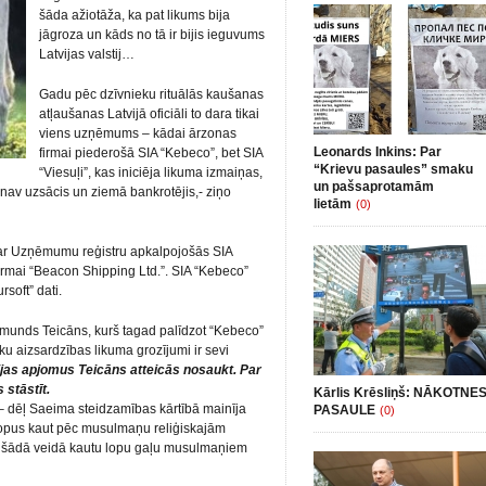
šāda ažiotāža, ka pat likums bija
jāgroza un kāds no tā ir bijis ieguvums
Latvijas valstij…
Gadu pēc dzīvnieku rituālās kaušanas
atļaušanas Latvijā oficiāli to dara tikai
viens uzņēmums – kādai ārzonas
Leonards Inkins: Par
firmai piederošā SIA “Kebeco”, bet SIA
“Krievu pasaules” smaku
“Viesuļi”, kas iniciēja likuma izmaiņas,
un pašsaprotamām
nav uzsācis un ziemā bankrotējis,- ziņo
lietām
(0)
 ar Uzņēmumu reģistru apkalpojošās SIA
 firmai “Beacon Shipping Ltd.”. SIA “Kebeco”
soft” dati.
rmunds Teicāns, kurš tagad palīdzot “Kebeco”
u aizsardzības likuma grozījumi ir sevi
jas apjomus Teicāns atteicās nosaukt. Par
 stāstīt.
Kārlis Krēsliņš: NĀKOTNE
 – dēļ Saeima steidzamības kārtībā mainīja
PASAULE
(0)
ellopus kaut pēc musulmaņu reliģiskajām
ai šādā veidā kautu lopu gaļu musulmaņiem