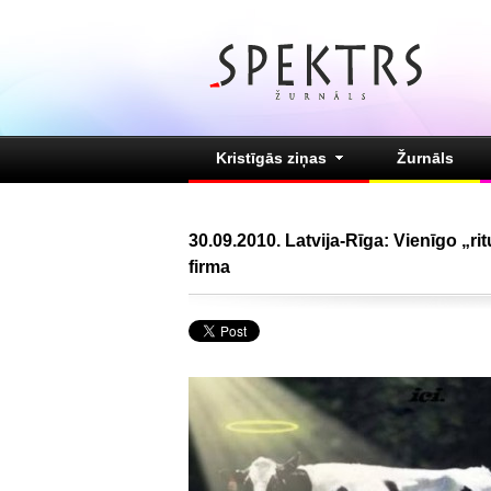
Kristīgās ziņas
Žurnāls
30.09.2010. Latvija-Rīga: Vienīgo „r
firma