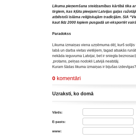
Likuma pieņemšana steidzamības kārtībā tika a
tirgiem, kas kļūtu pieejami Latvijas gaļas ražotāji
atbilstoši islāma reliģiskajām tradīcijām. SIA “Vi
kaut līdz 2000 lopiem pusgadā un eksportēt vairā
Paradokss
Likuma izmaiņas viena uzņēmuma dēļ, kurš solījis t
labā un darba vietas vietējiem, tagad atsakās runāt 
nekāda ieguvuma Latvijai, bet ir sniegta beznosacī
,protams, pelņas nodokli Latvijā neatstāj.
Kuram šādas likuma izmaiņas ir bijušas izdevīgas
0
komentāri
Uzraksti, ko domā
Vārds:
E-pasts:
www: