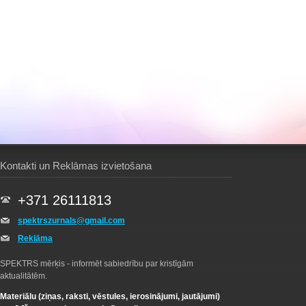
Kontakti un Reklāmas izvietošana
+371 26111813
spektrszurnals@gmail.com
Reklāma
SPEKTRS mērķis - informēt sabiedrību par kristīgām
aktualitātēm.
Materiālu (ziņas, raksti, vēstules, ierosinājumi, jautājumi)