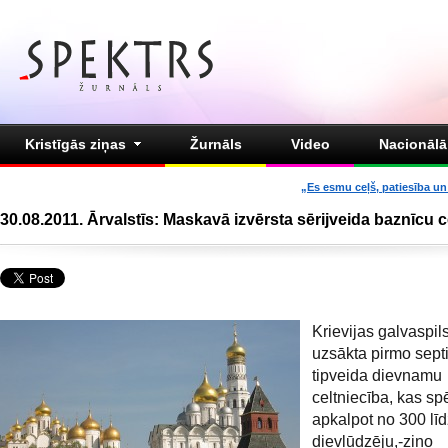
Kristīgās ziņas
Žurnāls
Video
Nacionālā 
„Es esmu ceļš, patiesība un 
30.08.2011. Ārvalstīs: Maskavā izvērsta sērijveida baznīcu c
Krievijas galvaspil
uzsākta pirmo sept
tipveida dievnamu
celtniecība, kas sp
apkalpot no 300 lī
dievlūdzēju,-ziņo