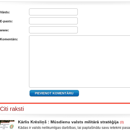
Vārds:
E-pasts:
www:
Komentārs:
Citi raksti
Kārlis Krēsliņš : Mūsdienu valsts militārā stratēģija
(0)
Kādas ir valsts nelikumīgas darbības, lai paplašinātu savu ietekmi pas