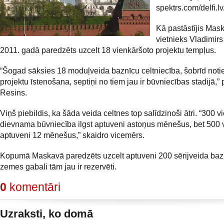
spektrs.com/delfi.lv/
Kā pastāstījis Mas
vietnieks Vladimirs
2011. gadā paredzēts uzcelt 18 vienkāršoto projektu tempļus.
“Šogad sāksies 18 moduļveida baznīcu celtniecība, šobrīd noti
projektu īstenošana, septiņi no tiem jau ir būvniecības stadijā,” 
Resins.
Viņš piebildis, ka šāda veida celtnes top salīdzinoši ātri. “300 vi
dievnama būvniecība ilgst aptuveni astoņus mēnešus, bet 500 v
aptuveni 12 mēnešus,” skaidro vicemērs.
Kopumā Maskavā paredzēts uzcelt aptuveni 200 sērijveida baz
zemes gabali tām jau ir rezervēti.
0
komentāri
Uzraksti, ko domā