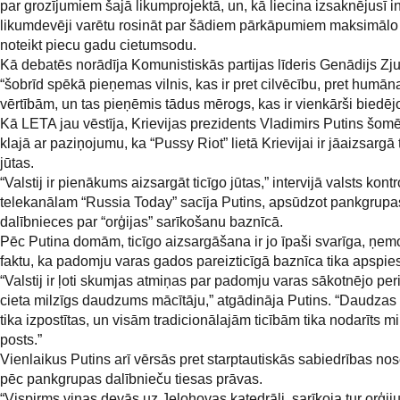
par grozījumiem šajā likumprojektā, un, kā liecina izsaknējusī i
likumdevēji varētu rosināt par šādiem pārkāpumiem maksimālo
noteikt piecu gadu cietumsodu.
Kā debatēs norādīja Komunistiskās partijas līderis Genādijs Zj
“šobrīd spēkā pieņemas vilnis, kas ir pret cilvēcību, pret humā
vērtībām, un tas pieņēmis tādus mērogs, kas ir vienkārši biedējo
Kā LETA jau vēstīja, Krievijas prezidents Vladimirs Putins šo
klajā ar paziņojumu, ka “Pussy Riot” lietā Krievijai ir jāaizsargā 
jūtas.
“Valstij ir pienākums aizsargāt ticīgo jūtas,” intervijā valsts kont
telekanālam “Russia Today” sacīja Putins, apsūdzot pankgrupa
dalībnieces par “orģijas” sarīkošanu baznīcā.
Pēc Putina domām, ticīgo aizsargāšana ir jo īpaši svarīga, ņem
faktu, ka padomju varas gados pareizticīgā baznīca tika apspies
“Valstij ir ļoti skumjas atmiņas par padomju varas sākotnējo per
cieta milzīgs daudzums mācītāju,” atgādināja Putins. “Daudzas
tika izpostītas, un visām tradicionālajām ticībām tika nodarīts mi
posts.”
Vienlaikus Putins arī vērsās pret starptautiskās sabiedrības no
pēc pankgrupas dalībnieču tiesas prāvas.
“Vispirms viņas devās uz Jelohovas katedrāli, sarīkoja tur orģij