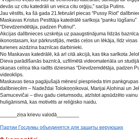
devās uz citu katedrāli un veica citu orģiju,” sacīja Putins.
Jau vēstīts, ka šā gada 21.februārī piecas “Pussy Riot” dalībnie
Maskavas Kristus Pestītāja katedrālē sarīkoja “panku lūgšanu”
“Dievdzemdētāja, padzen Putinu!”.
Akcijas dalībnieces uzskrēja uz paaugstinājuma līdzās baznīca
ikonostasam, kur pārkrustījās, metās ceļos un lēkāja, līdz viņas
turienes aizdzina baznīcas darbinieki.
No Maskavas katedrālē, kā arī citā akcijā, kas tika sarīkota Jel
Dieva parādīšanās baznīcā, uzfilmētā videomateriāla un studijā 
skaņas celiņa tika radīts dziesmas “Dievdzemdētāja, padzen Pu
videoklips.
Maskavas tiesa pagājušajā mēnesī piesprieda trim pankgrupas
dalībniecēm – Nadeždai Tolokoņņikovai, Marijai Aļohinai un Je
Samucevičai – divu gadu cietumsodu, atzīstot apsūdzēto vainu
huligānismā, kas motivēts ar reliģisko naidu.
______ziņa krievu valodā________
Партии Госдумы объединятся для защиты верующих