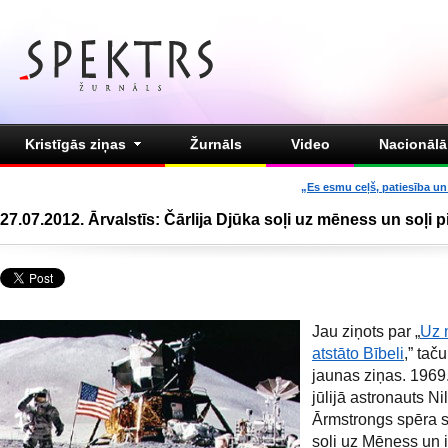
Kristīgās ziņas
Žurnāls
Video
Nacionālā 
„Es esmu ceļš, patiesība un 
27.07.2012. Ārvalstīs: Čārlija Djūka soļi uz mēness un soļi p
Jau ziņots par „
Uz 
atstāto Bībeli
,” tač
jaunas ziņas. 1969
jūlijā astronauts Ni
Ārmstrongs spēra 
soli uz Mēness un 