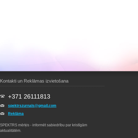
Kontakti un Reklāmas izvietošana
+371 26111813
spektrszurnals@gmail.com
Reklāma
SPEKTRS mērķis - informēt sabiedrību par kristīgām
aktualitātēm.