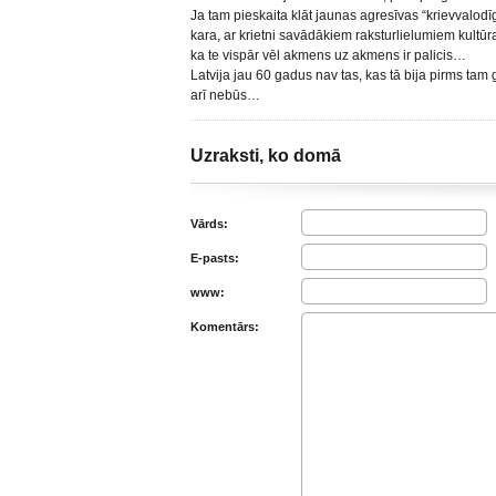
Ja tam pieskaita klāt jaunas agresīvas “krievvalo
kara, ar krietni savādākiem raksturlielumiem kultūra
ka te vispār vēl akmens uz akmens ir palicis…
Latvija jau 60 gadus nav tas, kas tā bija pirms tam
arī nebūs…
Uzraksti, ko domā
Vārds:
E-pasts:
www:
Komentārs: