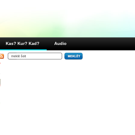
Kas? Kur? Kad?
Audio