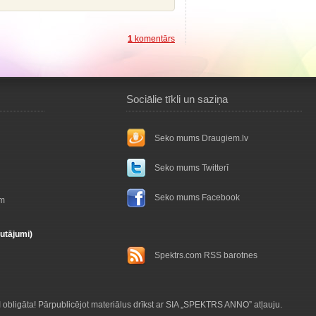
1
komentārs
Sociālie tīkli un saziņa
Seko mums Draugiem.lv
Seko mums Twitterī
Seko mums Facebook
ām
autājumi)
Spektrs.com RSS barotnes
obligāta! Pārpublicējot materiālus drīkst ar SIA „SPEKTRS ANNO” atļauju.