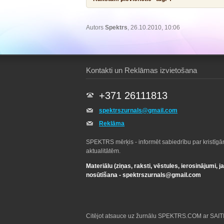
Autors
Spektrs
, 26.10.2010, 10:06
Kontakti un Reklāmas izvietošana
+371 26111813
spektrszurnals@gmail.com
Reklāma
SPEKTRS mērķis - informēt sabiedrību par kristīg
aktualitātēm.
Materiālu (ziņas, raksti, vēstules, ierosinājumi, j
nosūtīšana -
spektrszurnals@gmail.com
Citējot atsauce uz žurnālu SPEKTRS.COM ar SAITI 