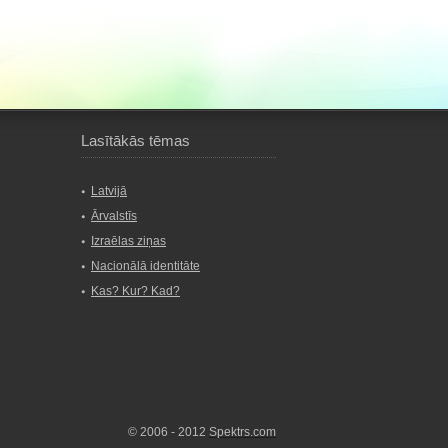
Lasītākās tēmas
Latvijā
Ārvalstīs
Izraēlas ziņas
Nacionālā identitāte
Kas? Kur? Kad?
© 2006 - 2012
Spektrs.com