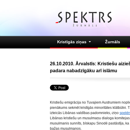
Kristīgās ziņas
Žurnāls
26.10.2010. Ārvalstīs: Kristiešu ai
padara nabadzīgāku arī islāmu
Kristiešu emigrācija no Tuvajiem Austrumiem nopli
pienākums sekmēt kristīgās minoritātes klātbūtni. 
izteicās Libānas valdības padomnieks,-ziņo
spektr
Libānas kristiešu un musulmaņu dialoga komiteja
musulmanis sunnīts, bīskapu Sinodē pastāstīja, ka
bažas musulmaņos.