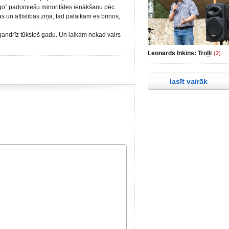
dīgo” padomiešu minoritātes ienākšanu pēc
s un attīstības ziņā, tad palaikam es brīnos,
 gandrīz tūkstoš gadu. Un laikam nekad vairs
Leonards Inkins: Troļļi
(2)
lasīt vairāk