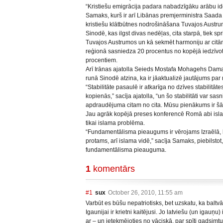
“Kristiešu emigrācija padara nabadzīgāku arābu iden
Samaks, kurš ir arī Libānas premjerministra Saada 
kristiešu klātbūtnes nodrošināšana Tuvajos Austru
Sinodē, kas ilgst divas nedēļas, cita starpā, tiek sp
Tuvajos Austrumos un kā sekmēt harmoniju ar citām 
reģionā sasniedza 20 procentus no kopējā iedzīvotāj
procentiem.
Arī Irānas ajatolla Seieds Mostafa Mohagehs Dama
runā Sinodē atzina, ka ir jāaktualizē jautājums pa
“Stabilitāte pasaulē ir atkarīga no dzīves stabilitāt
kopienās,” sacīja ajatolla, “un šo stabilitāti var sasn
apdraudējuma citam no cita. Mūsu pienākums ir šād
Jau agrāk kopējā preses konferencē Romā abi islama
tikai islama problēma.
“Fundamentālisma pieaugums ir vērojams Izraēlā, kr
protams, arī islama vidē,” sacīja Samaks, piebilstot, 
fundamentālisma pieauguma.
1
komentārs
#1
sux
October 26, 2010, 11:55 am
Varbūt es būšu nepatriotisks, bet uzskatu, ka baltv
Igaunijai ir krietni kaitējusi. Jo latviešu (un igauņu)
ar – un ietekmējoties no vāciskā, par spīti gadsim