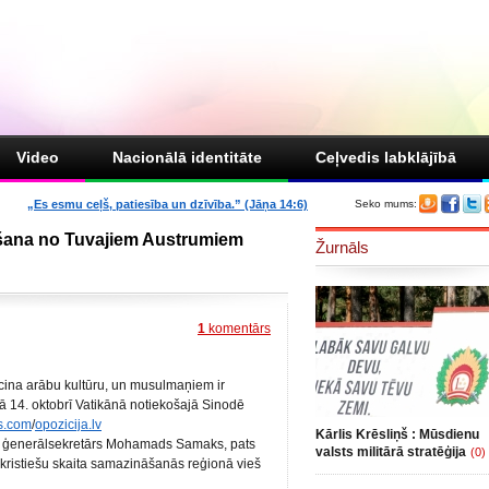
Video
Nacionālā identitāte
Ceļvedis labklājībā
„Es esmu ceļš, patiesība un dzīvība.” (Jāņa 14:6)
Seko mums:
ziešana no Tuvajiem Austrumiem
Žurnāls
1
komentārs
cina arābu kultūru, un musulmaņiem ir
Tā 14. oktobrī Vatikānā notiekošajā Sinodē
s.com
/
opozicija.lv
Kārlis Krēsliņš : Mūsdienu
s ģenerālsekretārs Mohamads Samaks, pats
valsts militārā stratēģija
(0)
 kristiešu skaita samazināšanās reģionā vieš