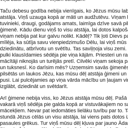
Taču debesu godība nebija vienīgais, ko Jēzus mūsu la
atstāja. Viņš uzauga kopā ar māti un audžutēvu. Viņam 
tuvinieki, draugi, godājams amats, laimīga dzīve savā pi
ģimenē. Kādu dienu viņš to visu atstāja, lai dotos kalpo
viņam nebija pat kur galvu nolikt. Kādēļ? Tik ļoti Dievs p
mīlēja, ka sūtīja savu vienpiedzimušo Dēlu, lai viņš mūs
dziedinātu, atbrīvotu un svētītu. Tas saviļņoja visu zemi
pulki klausīdamies sēdēja pie viņa kājām. Priesteri un r
mācītāji niknojās un turējās pretī. Cilvēki viņam sekoja 
un tuksnesī. Ko darīsim mēs? Uzņemsim savās ģimenēs
pilsētās un laukos Jēzu, kas mūsu dēļ atstāja ģimeni un
pusi. Lai pulcējamies ap viņa vārda mācību un ļaujam 
izglābt, dziedināt un svētdarīt.
Arī ģimene nebija viss, ko Jēzus atstāja mūsu dēļ. Pašā
vakarā viņš sēdēja pie galda kopā ar vistuvākajiem no 
mācekļiem. Nevar pat iedomāties lielāku tuvību par to. 
stundā Jēzus cēlās un visu atstāja, lai viens pats dotos i
pasaules grēkus. Tur viņš mūsu dēļ kļuva par jauno Ād