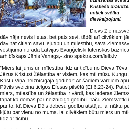
dzimšanas svētku
Kristiešu draudzē
notiek svētku
dievkalpojumi.
Dievs Ziemassvē
dāvināja nevis lietas, bet pats sevi, tādēļ arī cilvēkiem 
dāvināt citiem savu iejūtību un mīlestību, savā Ziemass
vēstījumā norāda Latvijas Evaņģēliski luteriskās baznīc
arhibīskaps Jānis Vanags,- zino spektrs.com/lelb.lv
“Miers lai jums un mīlestība līdz ar ticību no Dieva Tēv
Jēzus Kristus! Žēlastība ar visiem, kas mīl mūsu Kungu
Kristu Viņa neiznīcīgajā godībā!” Ar šādiem vārdiem apu
Pāvils sveicina ticīgos Efesas pilsētā (Ef 6:23-24). Pati
miers, mīlestība un žēlastība ir vārdi, kas iederas Ziem
tāpat kā domas par neiznīcīgo godību. Taču Ziemsvētki i
par to, kā Dieva Dēls debesu godību atstāja, lai nāktu p
kļūtu par vienu no mums, lai cilvēkiem būtu miers un mīl
līdz ar ticību.