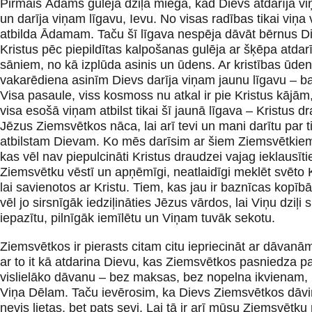
Pirmais Ādams gulēja dziļā miegā, kad Dievs atdarīja v
un darīja viņam līgavu, Ievu. No visas radības tikai viņa 
atbilda Ādamam. Taču šī līgava nespēja dāvāt bērnus D
Kristus pēc piepildītas kalpošanas gulēja ar šķēpa atdar
sāniem, no kā izplūda asinis un ūdens. Ar kristības ūden
vakarēdiena asinīm Dievs darīja viņam jaunu līgavu – b
Visa pasaule, viss kosmoss nu atkal ir pie Kristus kājām
visa esošā viņam atbilst tikai šī jaunā līgava – Kristus d
Jēzus Ziemsvētkos nāca, lai arī tevi un mani darītu par 
atbilstam Dievam. Ko mēs darīsim ar šiem Ziemsvētkie
kas vēl nav piepulcināti Kristus draudzei vajag ieklausīti
Ziemsvētku vēstī un apņēmīgi, neatlaidīgi meklēt svēto K
lai savienotos ar Kristu. Tiem, kas jau ir baznīcas kopībā
vēl jo sirsnīgāk iedziļināties Jēzus vārdos, lai Viņu dziļi s
iepazītu, pilnīgāk iemīlētu un Viņam tuvāk sekotu.
Ziemsvētkos ir pierasts citam citu iepriecināt ar dāvanām
ar to it kā atdarina Dievu, kas Ziemsvētkos pasniedza p
vislielāko dāvanu – bez maksas, bez nopelna ikvienam, 
Viņa Dēlam. Taču ievērosim, ka Dievs Ziemsvētkos dāvi
nevis lietas, bet pats sevi. Lai tā ir arī mūsu Ziemsvētk