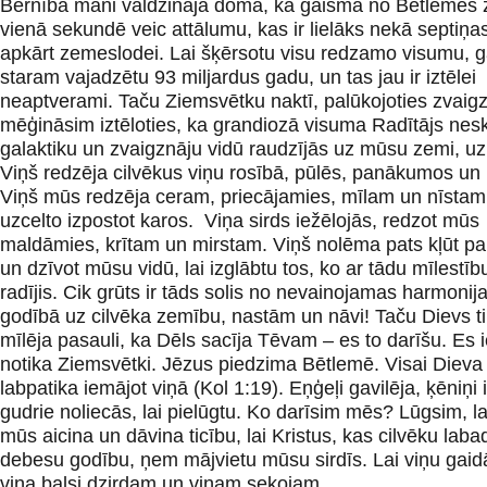
Bērnībā mani valdzināja doma, ka gaisma no Bētlemes 
vienā sekundē veic attālumu, kas ir lielāks nekā septiņa
apkārt zemeslodei. Lai šķērsotu visu redzamo visumu, 
staram vajadzētu 93 miljardus gadu, un tas jau ir iztēlei
neaptverami. Taču Ziemsvētku naktī, palūkojoties zvaig
mēģināsim iztēloties, ka grandiozā visuma Radītājs nes
galaktiku un zvaigznāju vidū raudzījās uz mūsu zemi, u
Viņš redzēja cilvēkus viņu rosībā, pūlēs, panākumos un 
Viņš mūs redzēja ceram, priecājamies, mīlam un nīstam,
uzcelto izpostot karos. Viņa sirds iežēlojās, redzot mūs
maldāmies, krītam un mirstam. Viņš nolēma pats kļūt par
un dzīvot mūsu vidū, lai izglābtu tos, ko ar tādu mīlestību
radījis. Cik grūts ir tāds solis no nevainojamas harmoni
godībā uz cilvēka zemību, nastām un nāvi! Taču Dievs tik
mīlēja pasauli, ka Dēls sacīja Tēvam – es to darīšu. Es 
notika Ziemsvētki. Jēzus piedzima Bētlemē. Visai Dieva 
labpatika iemājot viņā (Kol 1:19). Eņģeļi gavilēja, ķēniņi i
gudrie noliecās, lai pielūgtu. Ko darīsim mēs? Lūgsim, la
mūs aicina un dāvina ticību, lai Kristus, kas cilvēku laba
debesu godību, ņem mājvietu mūsu sirdīs. Lai viņu gaid
viņa balsi dzirdam un viņam sekojam.