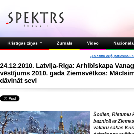
Kristīgās ziņas
Žurnāls
Video
Nacionālā 
„Es esmu ceļš, patiesība un 
24.12.2010. Latvija-Riga: Arhibīskapa Vana
vēstījums 2010. gada Ziemsvētkos: Mācīsi
dāvināt sevi
Šodien, Rietumu k
baznīcā ar Ziema
vakaru sākas Kris