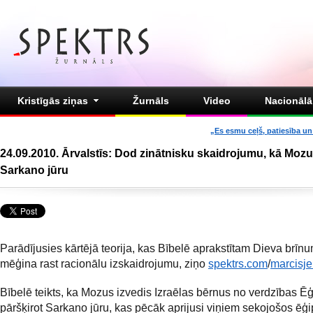
Kristīgās ziņas
Žurnāls
Video
Nacionālā 
„Es esmu ceļš, patiesība un 
24.09.2010. Ārvalstīs: Dod zinātnisku skaidrojumu, kā Mozu
Sarkano jūru
Parādījusies kārtējā teorija, kas Bībelē aprakstītam Dieva brī
mēģina rast racionālu izskaidrojumu, ziņo
spektrs.com
/
marcisjen
Bībelē teikts, ka Mozus izvedis Izraēlas bērnus no verdzības Ēģ
pāršķirot Sarkano jūru, kas pēcāk aprijusi viņiem sekojošos ēģi