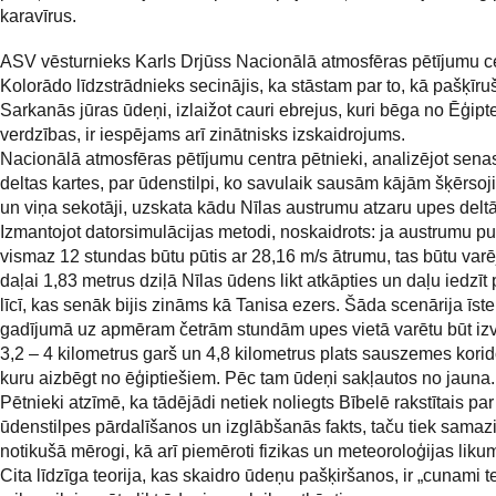
karavīrus.
ASV vēsturnieks Karls Drjūss Nacionālā atmosfēras pētījumu c
Kolorādo līdzstrādnieks secinājis, ka stāstam par to, kā pašķīru
Sarkanās jūras ūdeņi, izlaižot cauri ebrejus, kuri bēga no Ēģipt
verdzības, ir iespējams arī zinātnisks izskaidrojums.
Nacionālā atmosfēras pētījumu centra pētnieki, analizējot sena
deltas kartes, par ūdenstilpi, ko savulaik sausām kājām šķērso
un viņa sekotāji, uzskata kādu Nīlas austrumu atzaru upes deltā
Izmantojot datorsimulācijas metodi, noskaidrots: ja austrumu p
vismaz 12 stundas būtu pūtis ar 28,16 m/s ātrumu, tas būtu varēji
daļai 1,83 metrus dziļā Nīlas ūdens likt atkāpties un daļu iedzīt
līcī, kas senāk bijis zināms kā Tanisa ezers. Šāda scenārija īs
gadījumā uz apmēram četrām stundām upes vietā varētu būt izv
3,2 – 4 kilometrus garš un 4,8 kilometrus plats sauszemes korid
kuru aizbēgt no ēģiptiešiem. Pēc tam ūdeņi sakļautos no jauna.
Pētnieki atzīmē, ka tādējādi netiek noliegts Bībelē rakstītais par
ūdenstilpes pārdalīšanos un izglābšanās fakts, taču tiek samazi
notikušā mērogi, kā arī piemēroti fizikas un meteoroloģijas likum
Cita līdzīga teorija, kas skaidro ūdeņu pašķiršanos, ir „cunami teo