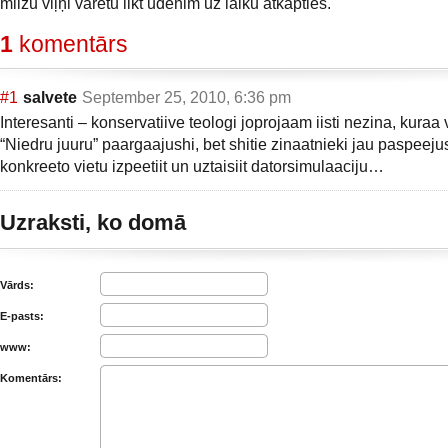
milzu viļņi varētu likt ūdenim uz laiku atkāpties.
1
komentārs
#1
salvete
September 25, 2010, 6:36 pm
Interesanti – konservatiive teologi joprojaam iisti nezina, kuraa v
“Niedru juuru” paargaajushi, bet shitie zinaatnieki jau paspeeju
konkreeto vietu izpeetiit un uztaisiit datorsimulaaciju…
Uzraksti, ko domā
Vārds:
E-pasts:
www:
Komentārs: