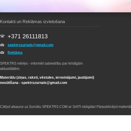
Kontakti un Reklāmas izvietošana
+371 26111813
spektrszurnals@gmail.com
Reklāma
SPEKTRS mērķis - informēt sabiedrību par kristīgām
aktualitātēm.
Materiālu (ziņas, raksti, vēstules, ierosinājumi, jautājumi)
nosūtīšana -
spektrszurnals@gmail.com
Citējot atsauce uz žurnālu SPEKTRS.COM ar SAITI obligāta! Pārpublicējot materiā