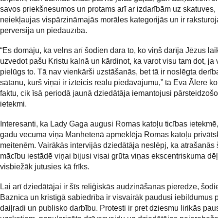
savos priekšnesumos un protams arī ar izdarībām uz skatuves,
neiekļaujas vispārzināmajās morāles kategorijās un ir raksturo
perversija un piedauzība.
“Es domāju, ka velns arī šodien dara to, ko viņš darīja Jēzus lai
uzvedot pašu Kristu kalnā un kārdinot, ka varot visu tam dot, ja 
pielūgs to. Tā nav vienkārši uzstāšanās, bet tā ir noslēgta derīb
sātanu, kurš viņai ir izteicis reālu piedāvājumu,” tā Eva Ālere 
faktu, cik īsā periodā jaunā dziedātāja iemantojusi pārsteidzoš
ietekmi.
Interesanti, ka Lady Gaga augusi Romas katoļu ticības ietekmē
gadu vecuma viņa Manhetenā apmeklēja Romas katoļu privāts
meitenēm. Vairākās intervijās dziedātāja neslēpj, ka atrašanās
mācību iestādē viņai bijusi visai grūta viņas ekscentriskuma dēļ
visbiežāk jutusies kā frīks.
Lai arī dziedātājai ir šīs reliģiskās audzināšanas pieredze, šodie
Baznīca un kristīgā sabiedrība ir visvairāk paudusi iebildumus p
daiļradi un publisko darbību. Protesti ir pret dziesmu lirikās pau