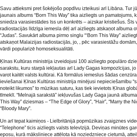
Savu attieksmi pret šokējošo popdīvu izteikusi arī Libāna. Tur jū
jaunais albums “Born This Way” tika aizliegts un pamatojums, 
sniedza varasiestādes īss un konkrēts – aizskar kristiešus. Šīs 
radiostacijās līdzīga iemesla dēļ arī aizliegts atskaņot albuma o
“Judas”. Savukārt albuma pirmo singlu “‘Born This Way” aizlieg
atskaņot Malaizijas radiostacijās, jo, , pēc varasiestāžu domā
vārdi popularizē homoseksualitāti.
Ķīnas Kultūras ministrija izveidojusi 100 aizliegto populāro dz
sarakstu, kuru starpā iekļautas arī Lady Gagas kompozīcijas, jo 
varot kaitēt valsts kultūrai. Kā formālus iemeslus šādas cenzūra
ieviešanai Ķīnas Kultūras ministrija minējusi nepieciešamību “s
noteikt likumos” to mūzikas saturu, kas tiek ievietots Ķīnas glob
tīmeklī. “Melnajā sarakstā” iekļuvušas Lady Gaga jaunā albuma
This Way” dziesmas – “The Edge of Glory”, “Hair”, “Marry the Ni
“Bloody Mary”.
Un arī tepat kaimiņos - Lielbritānijā popmūzikas zvaigznes vide
“Telephone” ticis aizliegts valsts televīzijā. Deviņas minūtes ga
eposu, kurā māksliniece attēlota kā noziedzniece cietumā, atte