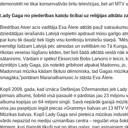
demonstrēt ne tikai konservatīvās britu televīzijas, bet arī MTV
L
ady Gaga no piederības katoļu ticībai uz reliģijas atklātu
Biedrības Atver acis vadītāja Eva Ālere atklāti pauž satraukumu
dziedātājas ierašanās Latvijā nopietni apdraud mūsu garīgo at
par kuru tik daudz tiek lūgts visu konfesiju kristiešu starpā. ”Mēs
nemitīgi lūdzam Latvijā pēc atmodas un svētībām no Tā Kunga, 
rīkotas veselas lūgšanu ķēdes, bet šeit šādā atklātā veidā nāk 
sātanisms. Vārdam ir spēks! Eksorcists Bobs Larsons ir teicis, k
dzirdējis Lady Gaga, jūs noteikti gribēsiet atpakaļ Madonnu, jo, 
Madonnas mūzika kādam šķitusi dēmoniska, tad Gagas mūzika i
smagāka,”portālam Maranathamusic.lv stāsta Eva Ālere.
Kopš 2008. gada, kad iznāca Stefānijas Džermanotas jeb Lad
pirmais albums, šobrīd visā pasaulē ir pārdotas jau 23 miljonu 
albuma kopijas un 64 miljoni singli. Savā nepārāk garajā mūziķ
viņa jau paspējusi iegūt piecas «Grammy» balvas un 13 MTV 
Mūzikas balvas. Kopš Lady Gaga sevi pieteica mūzikas industri
vārds nepazūd no mediju uzmanības centra – regulāri viņa šok
tērpiem, kuri darināti tikuši pat no jēlas gaļas, gan asiņainiem 