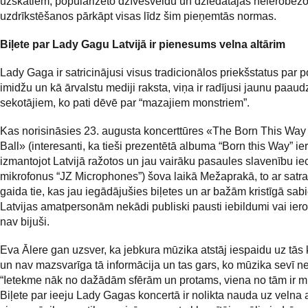
uzskatiem, popularizēto dzīvesveidu un dziedātājas neierobežo
uzdrīkstēšanos pārkāpt visas līdz šim pieņemtās normas.
Biļete par Lady Gagu Latvijā ir pienesums velna altārim
Lady Gaga ir satricinājusi visus tradicionālos priekšstatus par
imidžu un kā ārvalstu mediji raksta, viņa ir radījusi jaunu paaudz
sekotājiem, ko pati dēvē par “mazajiem monstriem”.
Kas norisināsies 23. augusta koncerttūres «The Born This Way
Ball» (interesanti, ka tieši prezentētā albuma “Born this Way” ie
izmantojot Latvijā ražotos un jau vairāku pasaules slavenību ie
mikrofonus “JZ Microphones”) šova laikā Mežaprakā, to ar sat
gaida tie, kas jau iegādājušies biļetes un ar bažām kristīgā sab
Latvijas amatpersonām nekādi publiski pausti iebildumi vai ier
nav bijuši.
Eva Ālere gan uzsver, ka jebkura mūzika atstāj iespaidu uz tās 
un nav mazsvarīga tā informācija un tas gars, ko mūzika sevī ne
“Ietekme nāk no dažādām sfērām un protams, viena no tām ir m
Biļete par ieeju Lady Gagas koncertā ir nolikta nauda uz velna 