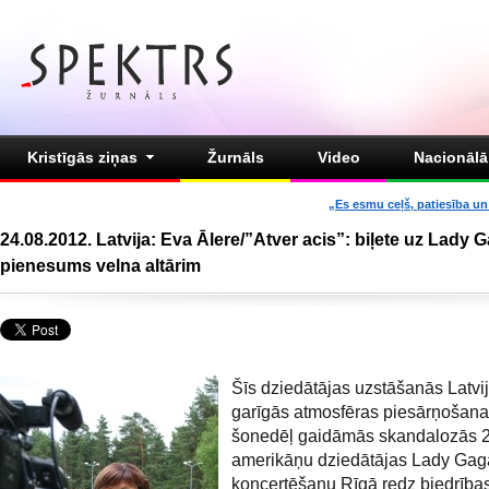
Kristīgās ziņas
Žurnāls
Video
Nacionālā 
„Es esmu ceļš, patiesība un 
24.08.2012. Latvija: Eva Ālere/”Atver acis”: biļete uz Lady G
pienesums velna altārim
Šīs dziedātājas uzstāšanās Latvi
garīgās atmosfēras piesārņošana
šonedēļ gaidāmās skandalozās 
amerikāņu dziedātājas Lady Gag
koncertēšanu Rīgā redz biedrības