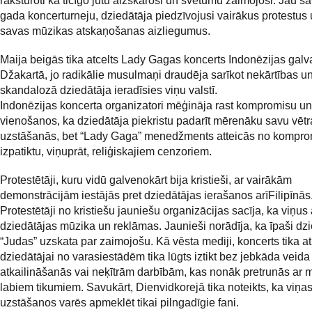
raksturoti kā ticīgo jūtu aizskaroši un svētumu zaimojoši. Jau sā
gada koncerturneju, dziedātāja piedzīvojusi vairākus protestus 
savas mūzikas atskaņošanas aizliegumus.
Maija beigās tika atcelts Lady Gagas koncerts Indonēzijas galv
Džakartā, jo radikālie musulmaņi draudēja sarīkot nekārtības un
skandalozā dziedātāja ieradīsies viņu valstī.
Indonēzijas koncerta organizatori mēģināja rast kompromisu un
vienošanos, ka dziedātāja piekristu padarīt mērenāku savu vētr
uzstāšanās, bet “Lady Gaga” menedžments atteicās no komprom
izpatiktu, viņuprāt, reliģiskajiem cenzoriem.
Protestētāji, kuru vidū galvenokārt bija kristieši, ar vairākām
demonstrācijām iestājās pret dziedātājas ierašanos arīFilipīnās
Protestētāji no kristiešu jauniešu organizācijas sacīja, ka viņus
dziedātājas mūzika un reklāmas. Jaunieši norādīja, ka īpaši d
“Judas” uzskata par zaimojošu. Kā vēsta mediji, koncerts tika at
dziedātājai no varasiestādēm tika lūgts iztikt bez jebkāda veida
atkailināšanās vai neķītrām darbībām, kas nonāk pretrunās ar m
labiem tikumiem. Savukārt, Dienvidkorejā tika noteikts, ka viņa
uzstāšanos varēs apmeklēt tikai pilngadīgie fani.