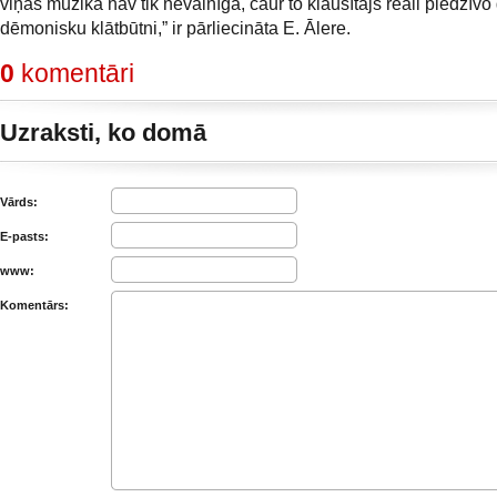
viņas mūzika nav tik nevainīga, caur to klausītājs reāli piedzīvo
dēmonisku klātbūtni,” ir pārliecināta E. Ālere.
0
komentāri
Uzraksti, ko domā
Vārds:
E-pasts:
www:
Komentārs: