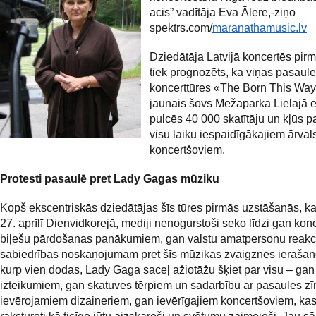
acis” vadītāja Eva Ālere,-ziņo
spektrs.com/
maranathamusic.lv
Dziedātāja Latvijā koncertēs pirm
tiek prognozēts, ka viņas pasaul
koncerttūres «The Born This Way
jaunais šovs Mežaparka Lielajā 
pulcēs 40 000 skatītāju un kļūs p
visu laiku iespaidīgākajiem ārval
koncertšoviem.
Protesti pasaulē pret Lady Gagas mūziku
Kopš ekscentriskās dziedātājas šīs tūres pirmās uzstāšanās, ka
27. aprīlī Dienvidkorejā, mediji nenogurstoši seko līdzi gan kon
biļešu pārdošanas panākumiem, gan valstu amatpersonu reakci
sabiedrības noskaņojumam pret šīs mūzikas zvaigznes ierašano
kurp vien dodas, Lady Gaga saceļ ažiotāžu šķiet par visu – ga
izteikumiem, gan skatuves tērpiem un sadarbību ar pasaules z
ievērojamiem dizaineriem, gan ievērīgajiem koncertšoviem, kas