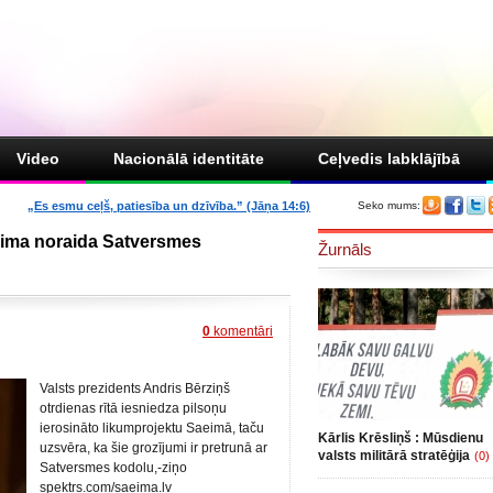
Video
Nacionālā identitāte
Ceļvedis labklājībā
„Es esmu ceļš, patiesība un dzīvība.” (Jāņa 14:6)
Seko mums:
aeima noraida Satversmes
Žurnāls
0
komentāri
Valsts prezidents Andris Bērziņš
otrdienas rītā iesniedza pilsoņu
ierosināto likumprojektu Saeimā, taču
Kārlis Krēsliņš : Mūsdienu
uzsvēra, ka šie grozījumi ir pretrunā ar
valsts militārā stratēģija
(0)
Satversmes kodolu,-ziņo
spektrs.com/saeima.lv