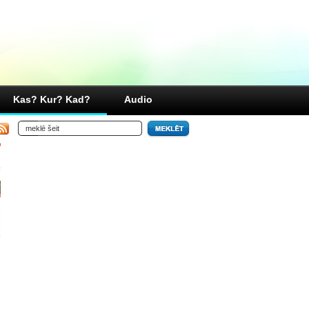
Kas? Kur? Kad?
Audio