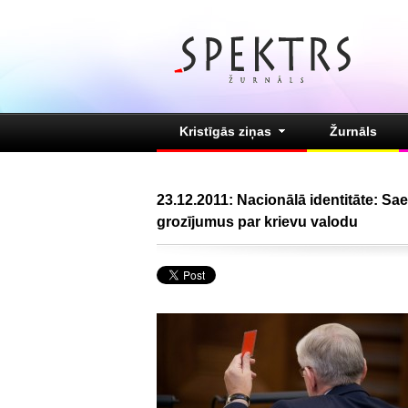
Kristīgās ziņas
Žurnāls
23.12.2011: Nacionālā identitāte: S
grozījumus par krievu valodu