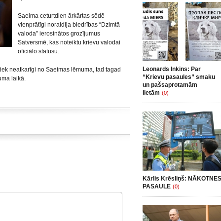
Saeima ceturtdien ārkārtas sēdē
vienprātīgi noraidīja biedrības “Dzimtā
valoda” ierosinātos grozījumus
Satversmē, kas noteiktu krievu valodai
oficiālo statusu.
Leonards Inkins: Par
tiek neatkarīgi no Saeimas lēmuma, tad tagad
“Krievu pasaules” smaku
uma laikā.
un pašsaprotamām
lietām
(0)
Kārlis Krēsliņš: NĀKOTNE
PASAULE
(0)