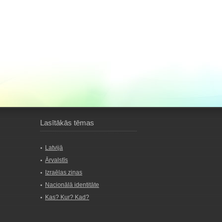
Lasītākās tēmas
Latvijā
Ārvalstīs
Izraēlas ziņas
Nacionālā identitāte
Kas? Kur? Kad?