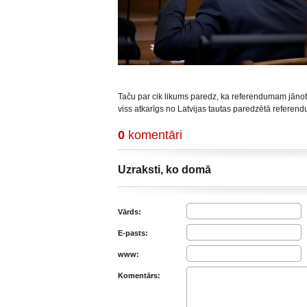
Taču par cik likums paredz, ka referendumam jāno
viss atkarīgs no Latvijas tautas paredzētā referend
0
komentāri
Uzraksti, ko domā
Vārds:
E-pasts:
www:
Komentārs: