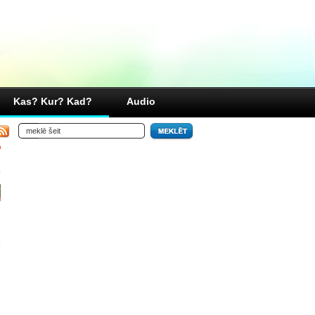
Kas? Kur? Kad?
Audio