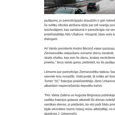
jautājums, jo pareizticīgajās draudzēs ir gan latvieši
šo svētku oficiāla atzīšana kļūtu par ļoti svarīgu poz
iedzīvotājiem, kas vairākumā ir pareizticīgie vai v
priekšsēdētājs Nils Ušakovs. Viņaprāt, šāds solis
dialogam.
Arī Valsts prezidents Andris Bērziņš vakar paziņoja, k
Ziemassvētku iekļaušanu svinamo dienu sarakstā. “T
skaits cilvēku, kas svin šo dienu, tostarp vecticībni
priekšu,” teica valsts galva, piebilstot, ka šis jaut
Lēmums par pareizticīgo Ziemassvētku statusu Saeim
vienmēr ticis noraidīts. Visticamāk, tā notiks arī šor
Tomēr “SC” frakcijas priekšsēdētājs Jānis Urbanovi
atbalstam nepieciešamās deputātu balsis.
“Pēc Valda Zatlera un Augusta Brigmaņa publiskaj
vadītās frakcijas gatavas atbalstīt šīs dienas not
vairākas dienas, jo pieļāvām, ka viņi paši šādu pr
ilgāk vilcināties mums neļauj mūsu atbalstītāji, no k
skaidroja J. Urbanovičs.