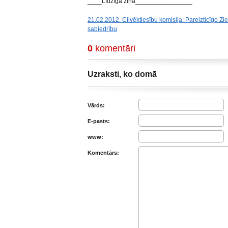
____Līdzīga ziņa________________
21.02.2012. Cilvēktiesību komisija: Pareizticīgo Z
sabiedrību
0
komentāri
Uzraksti, ko domā
Vārds:
E-pasts:
www:
Komentārs: