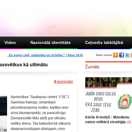
Video
Nacionālā identitāte
Ceļvedis labklājībā
„Es esmu ceļš, patiesība un dzīvība.” (Jāņa 14:6)
Seko mums:
massvētkus kā ultimātu
Žurnāls
0
komentāri
Apvienības “Saskaņas centrs” (“SC”)
Saeimas frakcija, izmantojot
pēcreferenduma rosību, kārtējo reizi
virza likumprojektu, lai pareizticīgo
Kārlis Krēsliņš : Mūsdienu
Ziemassvētki tiktu atzīti par oficiālu
valsts militārā stratēģija
(0)
svētku dienu. Tas kalpošot kā sākums
starpnacionālajam dialogam,-ziņo