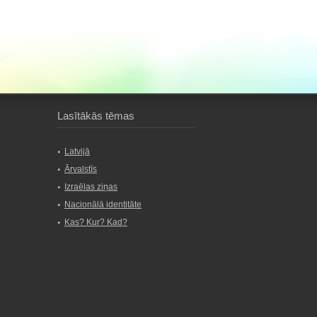
Lasītākās tēmas
Latvijā
Ārvalstīs
Izraēlas ziņas
Nacionālā identitāte
Kas? Kur? Kad?