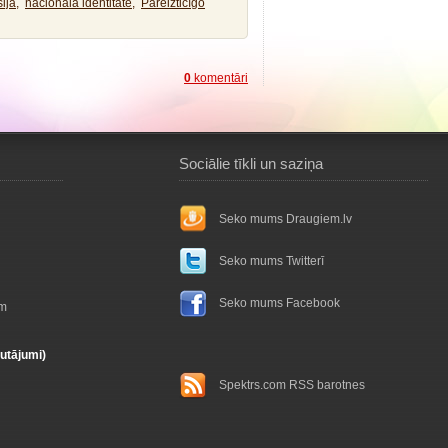
ija,
nacionālā identitāte,
Pareizticīgo
0
komentāri
Sociālie tīkli un saziņa
Seko mums Draugiem.lv
Seko mums Twitterī
Seko mums Facebook
ām
autājumi)
Spektrs.com RSS barotnes