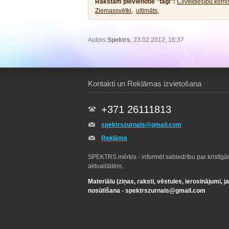
Rakstam pievienotie "tagi":
Cilvēktiesību komis
Ziemassvētki,
ultimāts,
Autors
Spektrs
, 23.02.2012, 16:37
Kontakti un Reklāmas izvietošana
+371 26111813
spektrszurnals@gmail.com
Reklāma
SPEKTRS mērķis - informēt sabiedrību par kristīg
aktualitātēm.
Materiālu (ziņas, raksti, vēstules, ierosinājumi, j
nosūtīšana -
spektrszurnals@gmail.com