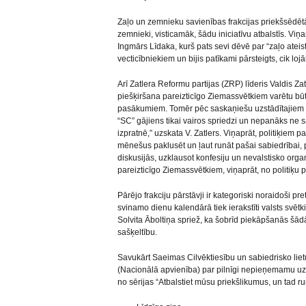
Zaļo un zemnieku savienības frakcijas priekšsēdētā
zemnieki, visticamāk, šādu iniciatīvu atbalstīs. Vi
Ingmārs Līdaka, kurš pats sevi dēvē par “zaļo ateist
vecticībniekiem un bijis patīkami pārsteigts, cik lojāli
Arī Zatlera Reformu partijas (ZRP) līderis Valdis Z
piešķiršana pareizticīgo Ziemassvētkiem varētu bū
pasākumiem. Tomēr pēc saskaņiešu uzstādītajiem
“SC” gājiens tikai vairos spriedzi un nepanāks ne 
izpratnē,” uzskata V. Zatlers. Viņaprāt, politiķiem 
mēnešus paklusēt un ļaut runāt pašai sabiedrībai,
diskusijās, uzklausot konfesiju un nevalstisko org
pareizticīgo Ziemassvētkiem, viņaprāt, no politiķu p
Pārējo frakciju pārstāvji ir kategoriski noraidoši p
svinamo dienu kalendārā tiek ierakstīti valsts svētki,
Solvita Āboltiņa spriež, ka šobrīd piekāpšanās šād
sašķeltību.
Savukārt Saeimas Cilvēktiesību un sabiedrisko lie
(Nacionālā apvienība) par pilnīgi nepieņemamu uzs
no sērijas “Atbalstiet mūsu priekšlikumus, un tad r