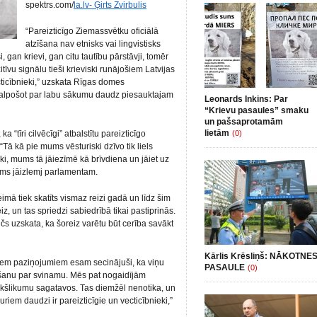
spektrs.com/
la.lv-
Ģirts Zvirbulis
“Pareizticīgo Ziemassvētku oficiālā
atzīšana nav etnisks vai lingvistisks
, gan krievi, gan citu tautību pārstāvji, tomēr
itīvu signālu tieši krieviski runājošiem Latvijas
ecticībnieki,” uzskata Rīgas domes
 kalpošot par labu sākumu daudz piesauktajam
Leonards Inkins: Par
“Krievu pasaules” smaku
un pašsaprotamām
lietām
a “tīri cilvēcīgi” atbalstītu pareizticīgo
(0)
ā kā pie mums vēsturiski dzīvo tik liels
eki, mums tā jāiezīmē kā brīvdiena un jāiet uz
ājums jāizlemj parlamentam.
ā tiek skatīts vismaz reizi gadā un līdz šim
eiz, un tas spriedzi sabiedrībā tikai pastiprinās.
čs uzskata, ka šoreiz varētu būt cerība savākt
Kārlis Krēsliņš: NĀKOTNE
iem paziņojumiem esam secinājuši, ka viņu
PASAULE
(0)
eikšanu par svinamu. Mēs pat nogaidījām
iekšlikumu sagatavos. Tas diemžēl nenotika, un
uriem daudzi ir pareizticīgie un vecticībnieki,”