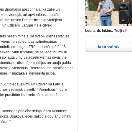
js Brigmanis apstiprināja, ka zaļie un
ņam pievienojās arī apvienības deputāts
u”, bet nesen Preiļos ticies ar vietējiem
 un uzticami Latvijai ir šie cilvēki.
Leonards Inkins: Troļļi
(2)
atlers nesen minēja, ka svētku dienas statusa
t viens no sabiedrības saliedēšanas
lasīt vairāk
 noteikumiem gan ZRP nedomā spēlēt. “Šis
saskaņu viņu izpratnē, ne saliedētību mūsu
par šo jautājumu vajadzētu vismaz divus trīs
 piemēram, diskutējot medijos un apaļā galda
anizāciju viedokļus. Referenduma saistīšana ar
uses ir, mazākais, nekorekta rīcība.
ret “SC” piedāvājumu un uzsver, ka Latvijā
 nevis reliģiskie svētki. “Vienotības” līdere
ām prasībām tikai veicinātu sabiedrības
tu komisijas priekšsēdētāja Ināra Mūrniece
kata Ušakova ieceri sākt dialogu ar ultimātu
unāsim”.