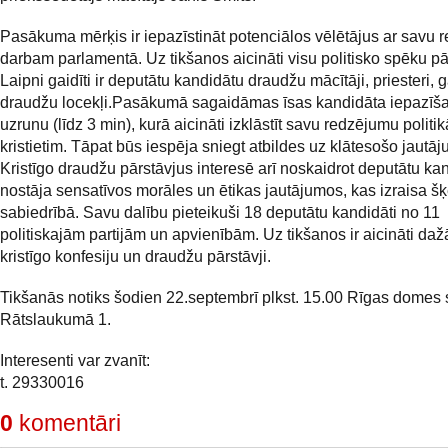
Pasākuma mērķis ir iepazīstināt potenciālos vēlētājus ar savu
darbam parlamentā. Uz tikšanos aicināti visu politisko spēku pār
Laipni gaidīti ir deputātu kandidātu draudžu mācītāji, priesteri, 
draudžu locekļi.Pasākumā sagaidāmas īsas kandidāta iepazīš
uzrunu (līdz 3 min), kurā aicināti izklāstīt savu redzējumu politi
kristietim. Tāpat būs iespēja sniegt atbildes uz klātesošo jautā
Kristīgo draudžu pārstāvjus interesē arī noskaidrot deputātu ka
nostāja sensatīvos morāles un ētikas jautājumos, kas izraisa š
sabiedrībā. Savu dalību pieteikuši 18 deputātu kandidāti no 11
politiskajām partijām un apvienībām. Uz tikšanos ir aicināti da
kristīgo konfesiju un draudžu pārstāvji.
Tikšanās notiks šodien 22.septembrī plkst. 15.00 Rīgas domes 
Rātslaukumā 1.
Interesenti var zvanīt:
t. 29330016
0
komentāri