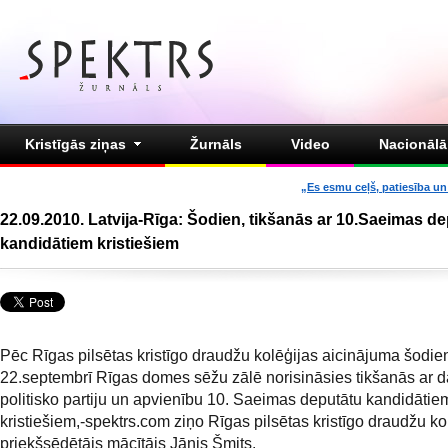
Kristīgās ziņas
Žurnāls
Video
Nacionālā 
„Es esmu ceļš, patiesība un 
22.09.2010. Latvija-Rīga: Šodien, tikšanās ar 10.Saeimas d
kandidātiem kristiešiem
Pēc Rīgas pilsētas kristīgo draudžu kolēģijas aicinājuma šodie
22.septembrī Rīgas domes sēžu zālē norisināsies tikšanās ar 
politisko partiju un apvienību 10. Saeimas deputātu kandidātie
kristiešiem,-spektrs.com ziņo Rīgas pilsētas kristīgo draudžu ko
priekšsēdētājs mācītājs Jānis Šmits.