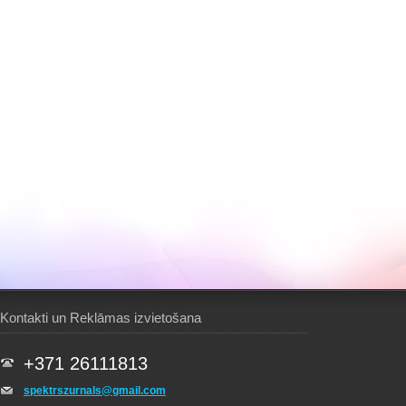
Kontakti un Reklāmas izvietošana
+371 26111813
spektrszurnals@gmail.com