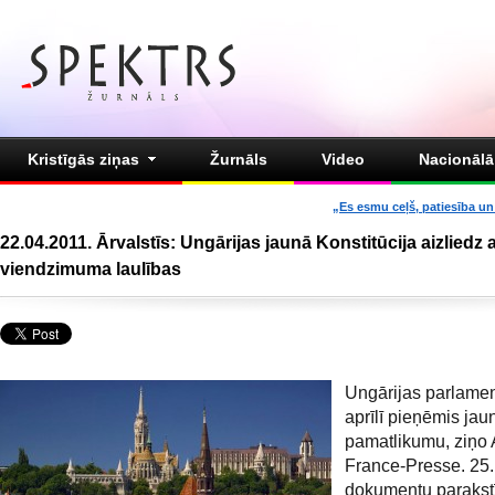
Kristīgās ziņas
Žurnāls
Video
Nacionālā 
„Es esmu ceļš, patiesība un 
22.04.2011. Ārvalstīs: Ungārijas jaunā Konstitūcija aizliedz
viendzimuma laulības
Ungārijas parlamen
aprīlī pieņēmis jau
pamatlikumu, ziņo
France-Presse. 25. 
dokumentu parakstī