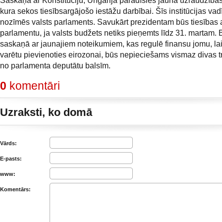
Saskaņā ar Konstitūciju, Ungārijā parādīsies jauna uzraudzības
kura sekos tiesībsargājošo iestāžu darbībai. Šīs institūcijas vad
nozīmēs valsts parlaments. Savukārt prezidentam būs tiesības a
parlamentu, ja valsts budžets netiks pieņemts līdz 31. martam. 
saskaņā ar jaunajiem noteikumiem, kas regulē finansu jomu, lai
varētu pievienoties eirozonai, būs nepieciešams vismaz divas 
no parlamenta deputātu balsīm.
0
komentāri
Uzraksti, ko domā
Vārds:
E-pasts:
www:
Komentārs: