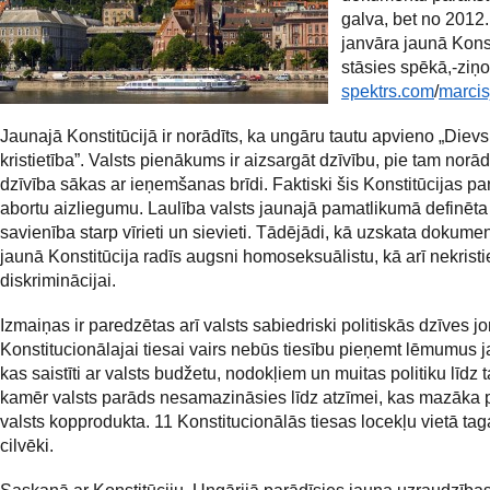
galva, bet no 2012.
janvāra jaunā Konst
stāsies spēkā,-ziņo
spektrs.com
/
marcisj
Jaunajā Konstitūcijā ir norādīts, ka ungāru tautu apvieno „Dievs
kristietība”. Valsts pienākums ir aizsargāt dzīvību, pie tam norād
dzīvība sākas ar ieņemšanas brīdi. Faktiski šis Konstitūcijas p
abortu aizliegumu. Laulība valsts jaunajā pamatlikumā definēta
savienība starp vīrieti un sievieti. Tādējādi, kā uzskata dokument
jaunā Konstitūcija radīs augsni homoseksuālistu, kā arī nekrist
diskriminācijai.
Izmaiņas ir paredzētas arī valsts sabiedriski politiskās dzīves j
Konstitucionālajai tiesai vairs nebūs tiesību pieņemt lēmumus 
kas saistīti ar valsts budžetu, nodokļiem un muitas politiku līdz 
kamēr valsts parāds nesamazināsies līdz atzīmei, kas mazāka 
valsts kopprodukta. 11 Konstitucionālās tiesas locekļu vietā ta
cilvēki.