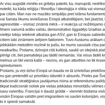
Ar visu augstāk minēto es gribēju pateikt, ka, manuprāt, nedrīkst
noteikt, ka kāda reliģija / filosofija / ideoloģija ir slikta vai visma
par citām. Man nav ne mazāko simpātiju pret islāma fundament
vai šariata likumu ieviešanas Eiropā atbalstītājiem, bet jāatzīst,
agresivitāte – vismaz zināmā mērā – ir reakcija uz nožēlojamo 
līmeni vairumā arābu valstu, demonstratīvo ilggadējo Izraēlas a
vietējo lobiju ietekmē atbalsta gan ASV, gan to Eiropas sabiedro
citiem labi zināmiem ārējiem faktoriem. Tuvo Austumu arābam c
jebkādām metodēm nozīmē to pašu, ko mums savulaik cīņa par 
neatkarību. Protams, dzīvojot citā kultūrā, saukļi un idejiskā plat
pilnīgi citi, bet pamatideja jau tādēļ nemainās. Vai viņus tādēļ k
melnus un likt vienā katlā – nezinu, es gan atturētos no tik kras
spriedumiem.
Protams, ja viņi dzīvo Eiropā un bauda no tā izrietošas priekšro
nu gan pretendēt uz prioritāru stāvokli ir absurds. Prieks par Šve
tradicionāli stratēģiskus jautājumus risina ar referendumu palīd
tikpat tradicionāli noliek pie vietas jebkādas minoritāšu vēlmes
savu varenību. Francijai ir daudz grūtāk – vienmēr būdama visl
visām Eiropas valstīm pret imigrantiem no savām kolonijām, viņ
to ir spiesti samaksāt.