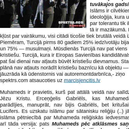
tuvākajos gads
Islāms ir cilvēki
ideoloģija, kura
par tolerantu tik 
tā ir mazākumā. 
kļūst par vairākumu, visi citādi ticošie tiek brutālā veidā i
Piemēram, Turcijā pirms 80 gadiem 25% iedzīvotāju bija 
un 75% — musulmaņi. Mūsdienās Turcijā nav pat viens 
kristiešu. Turcijā, kura ir Eiropas Savienības kandidātvals
pat šai dienai nav atļauts būvēt kristiešu dievnamus. S
plānā nav atļauts norādīt kristiešu baznīcu kā objektu — 
jāuzrāda kā ūdenstornis vai autoremontdarbnīca,- ziņo
spektrs.com atsaucoties uz
marcisjencitis.lv
Muhameds ir pravietis, kurš pat attālā veidā nav salī
Jēzu Kristu. Erceņģelis Gabriēls, kas Muhame
parādījies, manuprāt, nav bijis Gabriēls, bet krituša
Lucifers. Es uzskatu islāmu par sātanisku reliģiju (..) jā
islāma pētniecībā par Muhameda reliģiskās iedvesmas
arī tāda versija: pats
Muhameds pēc atklāsmes sa