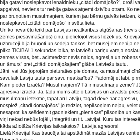
bija gatavi noslepkavot ienaidnieku „citādi domājošo?”, droši v
apgalvot, neviens tur nebija gatavs atņemt dzīvību otram. Ko nev
par bruņotiem musulmaņiem, kuriem jau bērnu galvās iedzen, 
noslepkavot „citādi domājošo” ir svēta lieta.
Un ko nevarētu teikt par Latvijas neatkarības atgūšanas (nevis c
zemes piesavināšanos) cīņu, pielietojot visus līdzekļus. Krievij
uzbrucēji bija bruņoti un sēdēja tankos, bet mūsējiem nebija ne
plika TICĪBA! 1.sekundas laikā, to latviešu bariņu varēja noslau
zemes virsas, bet.. acīmredzot nevis naids, agresija un zobens v
un āmurs” pret „citādi domājošajiem” glāba Latviešu tautu.
Jāni, vai Jūs joprojām pieturaties pie domas, ka musulmaņi cīn
savulaik Latvju tauta par savu neatkarību? Padomājiet labi, pirm
Kam pieder Izraēla? Musulmaņiem? Tā ir musulmaņu zeme? Jū
agresīvā Izraēla, Jā, tādu mums attēlo Latvijas un ārvalstu pres
musulmaņu ietekmē, tāpat arī Latviju, tagad dēvē par agresīvu,
nospiež „citādi domājošos” jo redziet, nepilsoņiem neļauj vēlēt 
nesaprot, ka sešdesmit gadniekiem „pienākas” pilsonība un kas 
viņi nekad nebūs lojāli, integrēti un t.t. Latvijai. Kuru tas interes
kāda ažiotāža Krievijas laikrakstos?! Latvija agresors!
Lielā Krievija! Kas traucēja tai apstādināt mazās Latvijas centi
Principā nekas.