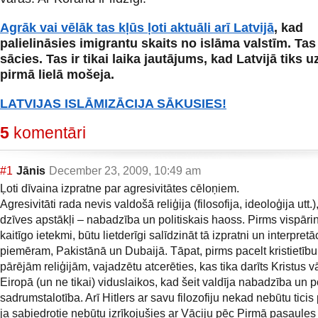
Agrāk vai vēlāk tas kļūs ļoti aktuāli arī Latvijā
, kad
palielināsies imigrantu skaits no islāma valstīm. Tas 
sācies. Tas ir tikai laika jautājums, kad Latvijā tiks 
pirmā lielā mošeja.
LATVIJAS ISLĀMIZĀCIJA SĀKUSIES!
5
komentāri
#1
Jānis
December 23, 2009, 10:49 am
Ļoti dīvaina izpratne par agresivitātes cēloņiem.
Agresivitāti rada nevis valdošā reliģija (filosofija, ideoloģija utt.
dzīves apstākļi – nabadzība un politiskais haoss. Pirms vispāri
kaitīgo ietekmi, būtu lietderīgi salīdzināt tā izpratni un interpretāc
piemēram, Pakistānā un Dubaijā. Tāpat, pirms pacelt kristietību 
pārējām reliģijām, vajadzētu atcerēties, kas tika darīts Kristus v
Eiropā (un ne tikai) viduslaikos, kad šeit valdīja nabadzība un p
sadrumstalotība. Arī Hitlers ar savu filozofiju nekad nebūtu ticis
ja sabiedrotie nebūtu izrīkojušies ar Vāciju pēc Pirmā pasaules