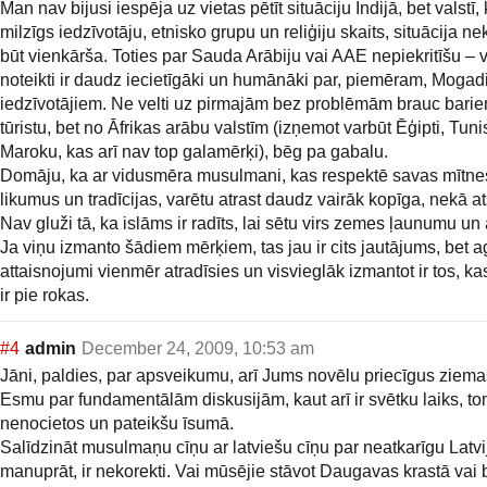
Man nav bijusi iespēja uz vietas pētīt situāciju Indijā, bet valstī, k
milzīgs iedzīvotāju, etnisko grupu un reliģiju skaits, situācija n
būt vienkārša. Toties par Sauda Arābiju vai AAE nepiekritīšu – vi
noteikti ir daudz iecietīgāki un humānāki par, piemēram, Mogad
iedzīvotājiem. Ne velti uz pirmajām bez problēmām brauc bari
tūristu, bet no Āfrikas arābu valstīm (izņemot varbūt Ēģipti, Tuni
Maroku, kas arī nav top galamērķi), bēg pa gabalu.
Domāju, ka ar vidusmēra musulmani, kas respektē savas mītn
likumus un tradīcijas, varētu atrast daudz vairāk kopīga, nekā at
Nav gluži tā, ka islāms ir radīts, lai sētu virs zemes ļaunumu un 
Ja viņu izmanto šādiem mērķiem, tas jau ir cits jautājums, bet ag
attaisnojumi vienmēr atradīsies un visvieglāk izmantot ir tos, k
ir pie rokas.
#4
admin
December 24, 2009, 10:53 am
Jāni, paldies, par apsveikumu, arī Jums novēlu priecīgus ziema
Esmu par fundamentālām diskusijām, kaut arī ir svētku laiks, t
nenocietos un pateikšu īsumā.
Salīdzināt musulmaņu cīņu ar latviešu cīņu par neatkarīgu Latvi
manuprāt, ir nekorekti. Vai mūsējie stāvot Daugavas krastā vai