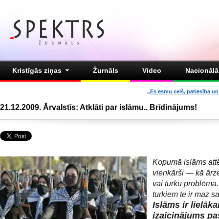
Kristīgās ziņas
Žurnāls
Video
Nacionālā 
„Es esmu ceļš, patiesība un 
21.12.2009. Ārvalstīs: Atklāti par islāmu.. Brīdinājums!
Kopumā islāms attē
vienkārši — kā ār
vai turku problēma.
turkiem te ir maz sa
Islāms ir lielāka
izaicinājums pa