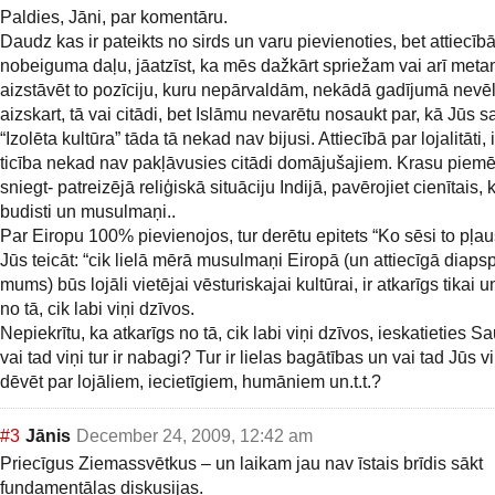
Paldies, Jāni, par komentāru.
Daudz kas ir pateikts no sirds un varu pievienoties, bet attiecīb
nobeiguma daļu, jāatzīst, ka mēs dažkārt spriežam vai arī met
aizstāvēt to pozīciju, kuru nepārvaldām, nekādā gadījumā nevē
aizskart, tā vai citādi, bet Islāmu nevarētu nosaukt par, kā Jūs s
“Izolēta kultūra” tāda tā nekad nav bijusi. Attiecībā par lojalitāti,
ticība nekad nav pakļāvusies citādi domājušajiem. Krasu piemē
sniegt- patreizējā reliģiskā situāciju Indijā, pavērojiet cienītais, 
budisti un musulmaņi..
Par Eiropu 100% pievienojos, tur derētu epitets “Ko sēsi to pļaus
Jūs teicāt: “cik lielā mērā musulmaņi Eiropā (un attiecīgā diaps
mums) būs lojāli vietējai vēsturiskajai kultūrai, ir atkarīgs tikai u
no tā, cik labi viņi dzīvos.
Nepiekrītu, ka atkarīgs no tā, cik labi viņi dzīvos, ieskatieties S
vai tad viņi tur ir nabagi? Tur ir lielas bagātības un vai tad Jūs v
dēvēt par lojāliem, iecietīgiem, humāniem un.t.t.?
#3
Jānis
December 24, 2009, 12:42 am
Priecīgus Ziemassvētkus – un laikam jau nav īstais brīdis sākt
fundamentālas diskusijas.