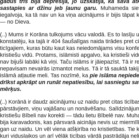
gadus trīs bija depresijā, jo uzskatīja, ka savā at
sastapies ar džinu jeb ļaunu garu.
Muhameda sie
iegalvoja, ka tā nav un ka viņa aicinājums ir bijis tāpa
— no Dieva.
(..) Mums ir Korāna tulkojums vācu valodā. Es to lasīju 
konstatēju, ka tajā ir 404 šaušalīgas naida tirādes pret ci
ticīgajiem, kuras būtu kaut kas neiedomājams visu konfe
kristiešu vidū. Protams, islāmisti apgalvo, ka kristieši vi
nav bijuši labāki kā viņi. Taču islāms ir jāiepazīst. Tā ir re
nepavisam nevairās izmantot melus. Tā ir tā sauktā taki
islāmā atļautie meli. Tas nozīmē, ka
pie islāma nepied
drīkst apkrāpt un runāt nepatiesību, lai sasniegtu s
mērķus.
(..) Korānā ir daudz aicinājumu uz naidu pret citas ticība
pārstāvjiem, viņu vajāšanu un nonāvēšanu. Salīdzinājum
kristiešu Bībeli nav korekti — tādu lietu Bībelē nav. M
bija karavadonis, kas pārsvarā aicināja nevis uz miermīl
gan uz naidu. Un vēl viena atšķirība no kristietības. Tie kr
kuri viduslaikos un arī vēlāk ticības vārdā pastrādāja nel