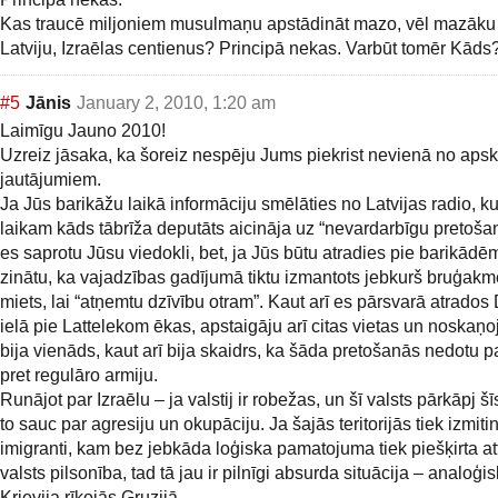
Kas traucē miljoniem musulmaņu apstādināt mazo, vēl mazāku
Latviju, Izraēlas centienus? Principā nekas. Varbūt tomēr Kāds
#5
Jānis
January 2, 2010, 1:20 am
Laimīgu Jauno 2010!
Uzreiz jāsaka, ka šoreiz nespēju Jums piekrist nevienā no apsk
jautājumiem.
Ja Jūs barikāžu laikā informāciju smēlāties no Latvijas radio, ku
laikam kāds tābrīža deputāts aicināja uz “nevardarbīgu pretošan
es saprotu Jūsu viedokli, bet, ja Jūs būtu atradies pie barikādēm
zinātu, ka vajadzības gadījumā tiktu izmantots jebkurš bruģakm
miets, lai “atņemtu dzīvību otram”. Kaut arī es pārsvarā atrados
ielā pie Lattelekom ēkas, apstaigāju arī citas vietas un noskaņo
bija vienāds, kaut arī bija skaidrs, ka šāda pretošanās nedotu
pret regulāro armiju.
Runājot par Izraēlu – ja valstij ir robežas, un šī valsts pārkāpj š
to sauc par agresiju un okupāciju. Ja šajās teritorijās tiek izmitin
imigranti, kam bez jebkāda loģiska pamatojuma tiek piešķirta at
valsts pilsonība, tad tā jau ir pilnīgi absurda situācija – analoģis
Krievija rīkojās Gruzijā.