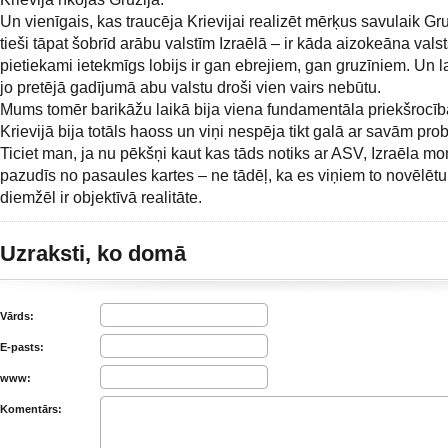
Un vienīgais, kas traucēja Krievijai realizēt mērķus savulaik Gru
tieši tāpat šobrīd arābu valstīm Izraēlā – ir kāda aizokeāna valst
pietiekami ietekmīgs lobijs ir gan ebrejiem, gan gruzīniem. Un la
jo pretējā gadījumā abu valstu droši vien vairs nebūtu.
Mums tomēr barikāžu laikā bija viena fundamentāla priekšrocī
Krievijā bija totāls haoss un viņi nespēja tikt galā ar savām pr
Ticiet man, ja nu pēkšņi kaut kas tāds notiks ar ASV, Izraēla m
pazudīs no pasaules kartes – ne tādēļ, ka es viņiem to novēlētu
diemžēl ir objektīvā realitāte.
Uzraksti, ko domā
Vārds:
E-pasts:
www:
Komentārs: