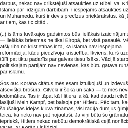
darbus, nekad nav drīkstējuši atsaukties uz Bībeli vai Kri
Islāmā par līdzīgām darbībām ir iespējams atsaukties u
un Muhamedu, kurš ir devis precīzus priekšrakstus, kā j
ar tiem, kas tic citādi.
(..) islāms tuvākajos gadsimtos būs lielākais izaicinājum
— lielākās briesmas ne tikai Eiropā, bet visā pasaulē. V
atšķirība no kristietības ir tā, ka islāmā nav iespējama
reformācija, kādu piedzīvoja kristietība. Ikviens, kurš uzd
tūlīt pat tiktu padarīts par galvas tiesu īsāks. Vācijā star
politiskajām partijām nav nevienas, kas būtu gatava runāt
par islāmu.
Šos 404 Korāna citātus mēs esam iztulkojuši un izdevuš
atsevišķā brošūrā. Cilvēki ir šokā un saka — to mēs ne
iedomāties. Tas ir tāpat kā Hitlera laikā, kad daudzi cilvē
lasījuši Mein Kampf, bet balsoja par Hitleru. Pēc tam, ka
šaušalīgās idejas kļuva zināmas, visi rādīja dumjus ģīm
teica, ka neko nav pat nojautuši. Ja viņi būtu šo grāmatu 
iepriekš, Hitlers nekad nebūtu demokrātiskā ceļā nonāci
varas. Ar Korānu ir līdzīgi.