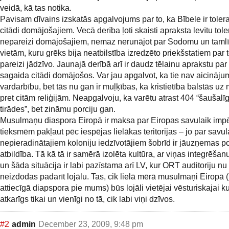
veidā, kā tas notika.
Pavisam dīvains izskatās apgalvojums par to, ka Bībele ir tolera
citādi domājošajiem. Vecā derība ļoti skaisti apraksta levītu tole
nepareizi domājošajiem, nemaz nerunājot par Sodomu un taml
vietām, kuru grēks bija neatbilstība izredzēto priekšstatiem par t
pareizi jādzīvo. Jaunajā derībā arī ir daudz tēlainu aprakstu par 
sagaida citādi domājošos. Var jau apgalvot, ka tie nav aicinājum
vardarbību, bet tās nu gan ir muļķības, ka kristietība balstās uz 
pret citām reliģijām. Neapgalvoju, ka varētu atrast 404 “šaušalī
tirādes”, bet zināmu porciju gan.
Musulmaņu diaspora Eiropā ir maksa par Eiropas savulaik imp
tieksmēm pakļaut pēc iespējas lielākas teritorijas – jo par savul
nepieradinātajiem koloniju iedzīvotājiem šobrīd ir jāuzņemas po
atbildība. Tā kā tā ir samērā izolēta kultūra, ar viņas integrēšanu
un šāda situācija ir labi pazīstama arī LV, kur ORT auditoriju nu
neizdodas padarīt lojālu. Tas, cik lielā mērā musulmaņi Eiropā 
attiecīgā diapspora pie mums) būs lojāli vietējai vēsturiskajai kul
atkarīgs tikai un vienīgi no tā, cik labi viņi dzīvos.
#2
admin
December 23, 2009, 9:48 pm