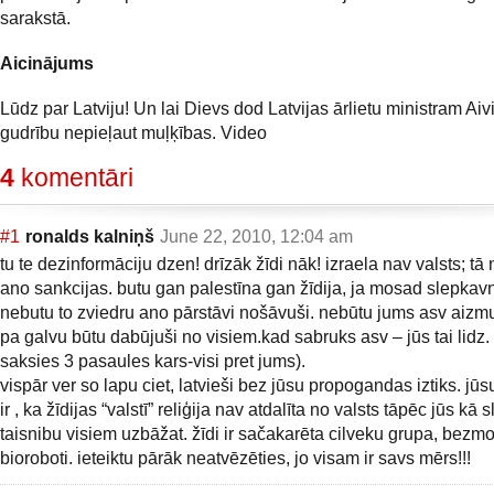
sarakstā.
Aicinājums
Lūdz par Latviju! Un lai Dievs dod Latvijas ārlietu ministram A
gudrību nepieļaut muļķības. Video
4
komentāri
#1
ronalds kalniņš
June 22, 2010, 12:04 am
tu te dezinformāciju dzen! drīzāk žīdi nāk! izraela nav valsts; tā
ano sankcijas. butu gan palestīna gan žīdija, ja mosad slepkavn
nebutu to zviedru ano pārstāvi nošāvuši. nebūtu jums asv aizm
pa galvu būtu dabūjuši no visiem.kad sabruks asv – jūs tai lidz. 
saksies 3 pasaules kars-visi pret jums).
vispār ver so lapu ciet, latvieši bez jūsu propogandas iztiks. jū
ir , ka žīdijas “valstī” reliģija nav atdalīta no valsts tāpēc jūs kā 
taisnibu visiem uzbāžat. žīdi ir sačakarēta cilveku grupa, bezm
bioroboti. ieteiktu pārāk neatvēzēties, jo visam ir savs mērs!!!