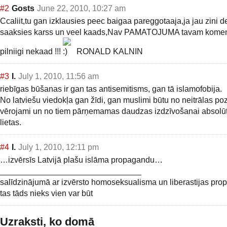
#2
Gosts
June 22, 2010, 10:27 am
Ccaliit,tu gan izklausies peec baigaa pareggotaaja,ja jau zini d
saaksies karss un veel kaads,Nav PAMATOJUMA tavam kome
pilniigi nekaad !!!
RONALD KALNIN
#3
I.
July 1, 2010, 11:56 am
riebīgas būšanas ir gan tas antisemitisms, gan tā islamofobija.
No latviešu viedokļa gan žīdi, gan muslimi būtu no neitrālas poz
vērojami un no tiem pārņemamas daudzas izdzīvošanai absolūt
lietas.
#4
I.
July 1, 2010, 12:11 pm
…izvērsīs Latvijā plašu islāma propagandu…
_______________________________
salīdzinājumā ar izvērsto homoseksualisma un liberastijas pr
tas tāds nieks vien var būt
Uzraksti, ko domā