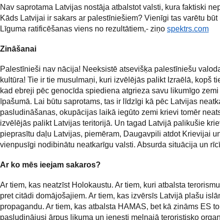
Nav saprotama Latvijas nostāja atbalstot valsti, kura faktiski ne
Kāds Latvijai ir sakars ar palestīniešiem? Vienīgi tas varētu bū
Līguma ratificēšanas viens no rezultātiem,- ziņo
spektrs.com
Zināšanai
Palestīnieši nav nācija! Neeksistē atsevišķa palestīniešu valod
kultūra! Tie ir tie musulmaņi, kuri izvēlējās palikt Izraēlā, kopš t
kad ebreji pēc genocīda spiediena atgrieza savu likumīgo zemi
īpašumā. Lai būtu saprotams, tas ir līdzīgi kā pēc Latvijas neatk
pasludināšanas, okupācijas laikā iegūto zemi krievi tomēr neats
izvēlējās palikt Latvijas teritorijā. Un tagad Latvijā palikušie krie
pieprasītu daļu Latvijas, piemēram, Daugavpili atdot Krievijai u
vienpusīgi nodibinātu neatkarīgu valsti. Absurda situācija un rīc
Ar ko mēs ieejam sakaros?
Ar tiem, kas neatzīst Holokaustu. Ar tiem, kuri atbalsta terorism
pret citādi domājošajiem. Ar tiem, kas izvērsīs Latvijā plašu isl
propagandu. Ar tiem, kas atbalsta HAMAS, bet kā zināms ES to 
pasludinājusi ārpus likuma un ienesti melnajā teroristisko organ