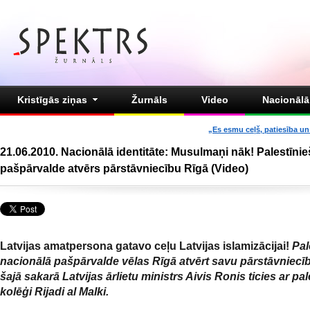
Kristīgās ziņas
Žurnāls
Video
Nacionālā 
„Es esmu ceļš, patiesība un 
21.06.2010. Nacionālā identitāte: Musulmaņi nāk! Palestīni
pašpārvalde atvērs pārstāvniecību Rīgā (Video)
Latvijas amatpersona gatavo ceļu Latvijas islamizācijai!
Pal
nacionālā pašpārvalde vēlas Rīgā atvērt savu pārstāvniecī
šajā sakarā Latvijas ārlietu ministrs Aivis Ronis ticies ar pa
kolēģi Rijadi al Malki.