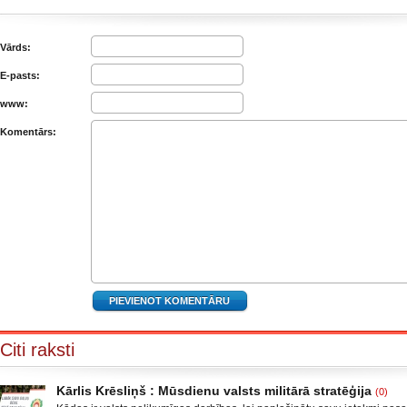
Vārds:
E-pasts:
www:
Komentārs:
Citi raksti
Kārlis Krēsliņš : Mūsdienu valsts militārā stratēģija
(0)