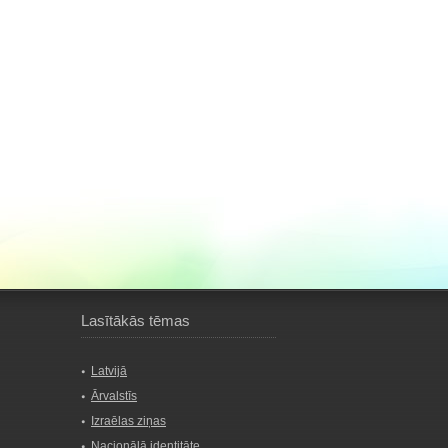
Lasītākās tēmas
Latvijā
Ārvalstīs
Izraēlas ziņas
Nacionālā identitāte