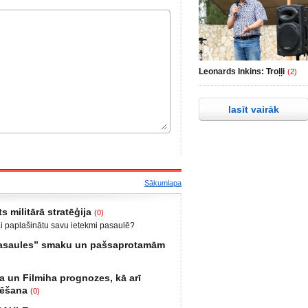
Leonards Inkins: Troļļi
(2)
lasīt vairāk
Sākumlapa
s militārā stratēģija
(0)
ai paplašinātu savu ietekmi pasaulē?
bija iekšējais konflikts, miera uzturētāji no
 pasaules” smaku un pašsaprotamām
ts iebrukums Gruzijā. Ukrainā anektēt Krimu
 un Luganskas novados. Vai tas vismaz daļēji
biedrs, grāmatu autors: Neizmantoto iespēju
irms II pasaules kara? Nākamais
a un Filmiha prognozes, kā arī
iespēju laiks Smēķētāji Kāds mans draugs
tēšana
(0)
 krieviem un Krieviju, ar zemtekstu – nu kā tā
ālis Kārlis Krēsliņš, Ģenerālmajors Juris