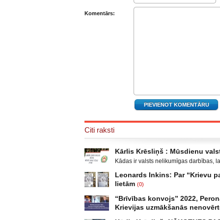
Komentārs:
Citi raksti
Kārlis Krēsliņš : Mūsdienu valst
Kādas ir valsts nelikumīgas darbības, l
Moldova, kad sabruka PSRS, Gruzijā, kur 
Leonards Inkins: Par “Krievu
Krievijas un ar to aizstāvēšanu pamato
lietām
(0)
un izveidot militāro konfliktu Doņeckas
Leonards Inkins: Biedrības “Latvietis” 
neatgādina to, kā attīstījās notikumi p
“Brīvības konvojs” 2022, Peron
laiks: daļa. Atgriešanās, Neizmantoto 
Krievijas uzmākšanās nenovēr
publicējot facebūkā dažus teikumus, par
Sarunu “Nacionālā drošība” vada Ģener