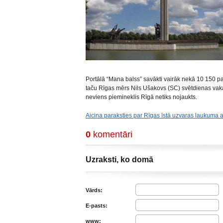
Portālā “Mana balss” savākti vairāk nekā 10 150 p
taču Rīgas mērs Nils Ušakovs (SC) svētdienas vaka
neviens piemineklis Rīgā netiks nojaukts.
Aicina paraksties par Rīgas īstā uzvaras laukuma
0
komentāri
Uzraksti, ko domā
Vārds:
E-pasts:
www: