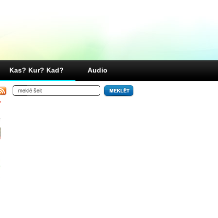
Kas? Kur? Kad?
Audio