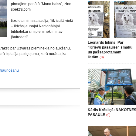
pirmajiem portālā ”Mana balss”,-ziņo
spektrs.com
tieslietu ministra sacīja, “tik izcilā vietā
– līdzās jaunajai Nacionālajai
bibliotēkai šim piemineklim nav
jāatrodas”.
Leonards Inkins: Par
“Krievu pasaules” smaku
araksti par Uzvaras pieminekļa nojaukšanu,
un pašsaprotamām
rā izplatīja paziņojumu, kurā norāda, ka
lietām
(0)
 atjaunošanu
Kārlis Krēsliņš: NĀKOTNE
PASAULE
(0)