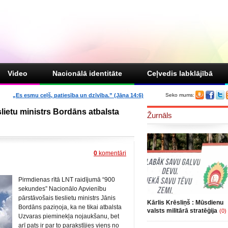
Video
Nacionālā identitāte
Ceļvedis labklājībā
„Es esmu ceļš, patiesība un dzīvība.” (Jāņa 14:6)
Seko mums:
slietu ministrs Bordāns atbalsta
Žurnāls
0
komentāri
Pirmdienas rītā LNT raidījumā “900
sekundes” Nacionālo Apvienību
pārstāvošais tieslietu ministrs Jānis
Kārlis Krēsliņš : Mūsdienu
Bordāns paziņoja, ka ne tikai atbalsta
valsts militārā stratēģija
(0)
Uzvaras pieminekļa nojaukšanu, bet
arī pats ir par to parakstījies viens no