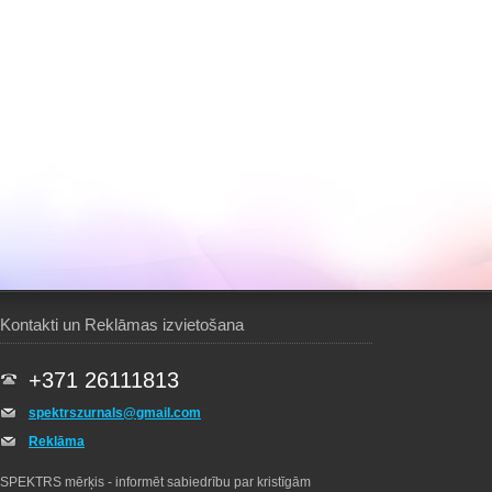
Kontakti un Reklāmas izvietošana
+371 26111813
spektrszurnals@gmail.com
Reklāma
SPEKTRS mērķis - informēt sabiedrību par kristīgām