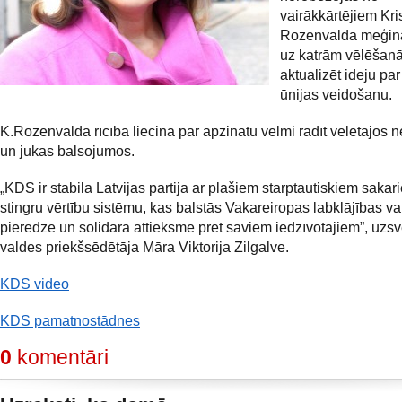
vairākkārtējiem Kri
Rozenvalda mēģin
uz katrām vēlēšan
aktualizēt ideju par
ūnijas veidošanu.
K.Rozenvalda rīcība liecina par apzinātu vēlmi radīt vēlētājos n
un jukas balsojumos.
„KDS ir stabila Latvijas partija ar plašiem starptautiskiem saka
stingru vērtību sistēmu, kas balstās Vakareiropas labklājības va
pieredzē un solidārā attieksmē pret saviem iedzīvotājiem”, uz
valdes priekšsēdētāja Māra Viktorija Zilgalve.
KDS video
KDS pamatnostādnes
0
komentāri