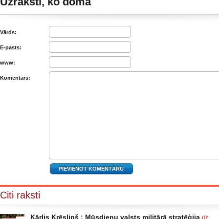
Uzraksti, ko domā
Vārds:
E-pasts:
www:
Komentārs:
Citi raksti
Kārlis Krēsliņš : Mūsdienu valsts militārā stratēģija
(0)