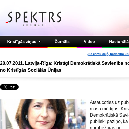
Kristīgās ziņas
Žurnāls
Video
Nacionālā 
„Es esmu ceļš, patiesība un 
20.07.2011. Latvija-Rīga: Kristīgi Demokrātiskā Savienība 
no Kristīgās Sociālās Ūnijas
Atsaucoties uz publ
masu mēdijos, Krist
Demokrātiskā Savi
publiski paziņo, ka
norobežojas no