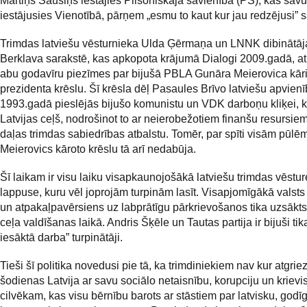
Mārtiņš Sausiņš iestājies Pilsoniskajā savienībā (PS), kas savu
iestājusies Vienotībā, pārņem „esmu to kaut kur jau redzējusi” s
Trimdas latviešu vēsturnieka Ulda Ģērmaņa un LNNK dibinātā
Berklava sarakstē, kas apkopota krājumā Dialogi 2009.gadā, 
abu godavīru piezīmes par bijušā PBLA Gunāra Meierovica kāri
prezidenta krēslu. Šī krēsla dēļ Pasaules Brīvo latviešu apvien
1993.gadā pieslējās bijušo komunistu un VDK darboņu kliķei, 
Latvijas ceļš, nodrošinot to ar neierobežotiem finanšu resursiem
daļas trimdas sabiedrības atbalstu. Tomēr, par spīti visām pūlē
Meierovics kāroto krēslu tā arī nedabūja.
Šī laikam ir visu laiku visapkaunojošākā latviešu trimdas vēstur
lappuse, kuru vēl joprojām turpinām lasīt. Visapjomīgākā valst
un atpakaļpavērsiens uz labprātīgu pārkrievošanos tika uzsākts
ceļa valdīšanas laikā. Andris Šķēle un Tautas partija ir bijuši tika
iesāktā darba” turpinātāji.
Tieši šī politika novedusi pie tā, ka trimdiniekiem nav kur atgriez
šodienas Latvija ar savu sociālo netaisnību, korupciju un kriev
cilvēkam, kas visu bērnību barots ar stāstiem par latvisku, godī