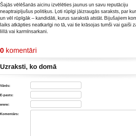
Šajās vēlēšanās aicinu izvēlēties jaunus un savu reputāciju
neaptraipījušus politiķus. Ļoti rūpīgi jāizraugās saraksts, par ku
un vēl rūpīgāk – kandidāti, kurus sarakstā atstāt. Bijušajiem k
laiks atkāpties neatkarīgi no tā, vai tie krāsojas tumši vai gaiši za
lillā vai karmīnsarkani.
0
komentāri
Uzraksti, ko domā
Vārds:
E-pasts:
www:
Komentārs: