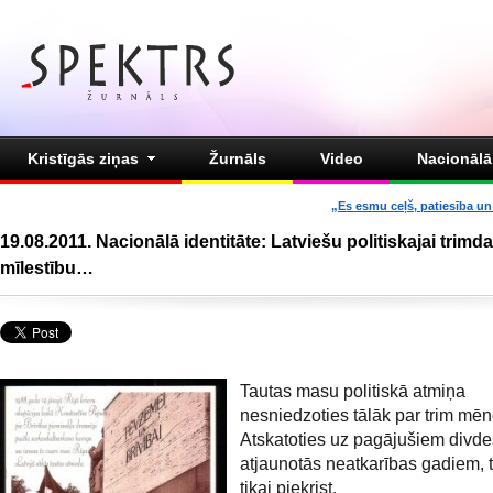
Kristīgās ziņas
Žurnāls
Video
Nacionālā 
„Es esmu ceļš, patiesība un 
19.08.2011. Nacionālā identitāte: Latviešu politiskajai trimda
mīlestību…
Tautas masu politiskā atmiņa
nesniedzoties tālāk par trim mē
Atskatoties uz pagājušiem divde
atjaunotās neatkarības gadiem, 
tikai piekrist.