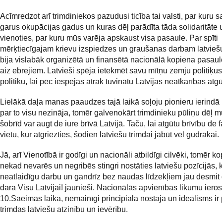
Acīmredzot arī trimdiniekos pazudusi ticība tai valsti, par kuru 
garus okupācijas gadus un kuras dēļ parādīta tāda solidaritāte 
vienoties, par kuru mūs varēja apskaust visa pasaule. Par spīti
mērķtiecīgajam krievu izspiedzes un graušanas darbam latvieš
bija vislabāk organizētā un finansētā nacionālā kopiena pasaulē
aiz ebrejiem. Latvieši spēja ietekmēt savu mītņu zemju politiķu
politiku, lai pēc iespējas ātrāk tuvinātu Latvijas neatkarības at
Lielākā daļa manas paaudzes tajā laikā soļoju pionieru ierindā
par to visu nezināja, tomēr galvenokārt trimdinieku pūliņu dēļ 
šobrīd var augt de iure brīvā Latvijā. Taču, lai atgūtu brīvību de 
vietu, kur atgriezties, šodien latviešu trimdai jābūt vēl gudrākai.
Jā, arī Vienotībā ir godīgi un nacionāli atbildīgi cilvēki, tomēr 
nekad nevarēs un negribēs stingri nostāties latviešu pozīcijās, k
neatlaidīgu darbu un gandrīz bez naudas līdzekļiem jau desmit
dara Visu Latvijai! jaunieši. Nacionālās apvienības likumu iero
10.Saeimas laikā, nemainīgi principiālā nostāja un ideālisms ir 
trimdas latviešu atzinību un ievērību.