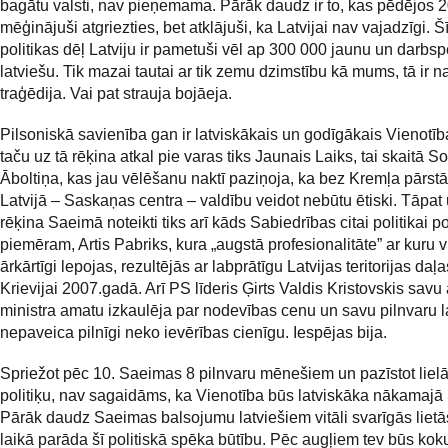
bagātu valsti, nav pieņemama. Pārāk daudz ir to, kas pēdējos 2
mēģinājuši atgriezties, bet atklājuši, ka Latvijai nav vajadzīgi. 
politikas dēļ Latviju ir pametuši vēl ap 300 000 jaunu un darbsp
latviešu. Tik mazai tautai ar tik zemu dzimstību kā mums, tā ir n
traģēdija. Vai pat strauja bojāeja.
Pilsoniskā savienība gan ir latviskākais un godīgākais Vienotīb
taču uz tā rēķina atkal pie varas tiks Jaunais Laiks, tai skaitā So
Āboltiņa, kas jau vēlēšanu naktī paziņoja, ka bez Kremļa pārst
Latvijā – Saskaņas centra – valdību veidot nebūtu ētiski. Tāpat
rēķina Saeimā noteikti tiks arī kāds Sabiedrības citai politikai pol
piemēram, Artis Pabriks, kura „augstā profesionalitāte” ar kuru v
ārkārtīgi lepojas, rezultējās ar labprātīgu Latvijas teritorijas da
Krievijai 2007.gadā. Arī PS līderis Ģirts Valdis Kristovskis savu 
ministra amatu izkaulēja par nodevības cenu un savu pilnvaru l
nepaveica pilnīgi neko ievērības cienīgu. Iespējas bija.
Spriežot pēc 10. Saeimas 8 pilnvaru mēnešiem un pazīstot liel
politiķu, nav sagaidāms, ka Vienotība būs latviskāka nākamajā
Pārāk daudz Saeimas balsojumu latviešiem vitāli svarīgās lietā
laikā parāda šī politiskā spēka būtību. Pēc augļiem tev būs koku