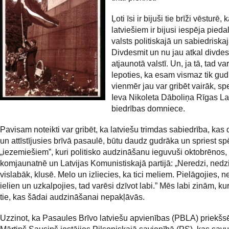
Ļoti īsi ir bijuši tie brīži vēsturē, 
latviešiem ir bijusi iespēja pieda
valsts politiskajā un sabiedriskaj
Divdesmit un nu jau atkal divdes
atjaunotā valstī. Un, ja tā, tad v
lepoties, ka esam vismaz tik gud
vienmēr jau var gribēt vairāk, s
Ieva Nikoleta Dāboliņa
Rīgas La
biedrības domniece.
Pavisam noteikti var gribēt, ka latviešu trimdas sabiedrība, kas 
un attīstījusies brīvā pasaulē, būtu daudz gudrāka un spriest sp
„iezemiešiem”, kuri politisko audzināšanu ieguvuši oktobrēnos, 
komjaunatnē un Latvijas Komunistiskajā partijā: „Neredzi, nedzi
vislabāk, klusē. Melo un izliecies, ka tici meliem. Pielāgojies, n
ielien un uzkalpojies, tad varēsi dzīvot labi.” Mēs labi zinām, ku
tie, kas šādai audzināšanai nepakļāvās.
Uzzinot, ka Pasaules Brīvo latviešu apvienības (PBLA) priekšs