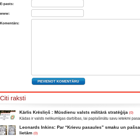
E-pasts:
www:
Komentārs:
Citi raksti
Kārlis Krēsliņš : Mūsdienu valsts militārā stratēģija
(0)
Kādas ir valsts nelikumīgas darbības, lai paplašinātu savu ietekmi pas
Moldova, kad sabruka PSRS, Gruzijā, kur bija iekšējais konflikts, miera 
Leonards Inkins: Par “Krievu pasaules” smaku un paš
Krievijas un ar to aizstāvēšanu pamatots iebrukums Gruzijā. Ukrainā a
lietām
(0)
un izveidot militāro konfliktu Doņeckas un Luganskas novados. Vai tas 
Leonards Inkins: Biedrības “Latvietis” biedrs, grāmatu autors: Neizmant