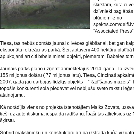
šķirstam, kurā cilvē
dzīvnieki paglābās
plūdiem,-ziņo
spektrs.com/delfi.l
“Associated Press”
Tiesa, tas nebūs domāts jaunai cilvēces glābšanai, bet gan kal
eksponātu rekreācijas parkā. Šeit aptuveni 400 hektāru platībā
aplūkojami arī citi bībelē minēti objekti, piemēram, Bābeles torn
Jaunais parks plāno uzņemt apmeklētājus 2014. gadā. Tā izvei
155 miljonus dolāru ( 77 miljonus latu). Tiesa, Cincinati apkai
2007. gada jau darbojas līdzīgs objekts – “Radīšanas muzejs”, 
topošie konkurenti sola piedāvāt vēl nebijušu svēto rakstu leģ
atainojumu.
Kā norādījis viens no projekta īstenotājiem Maiks Zovats, uzsvars
tieši uz autentiskuma iespaida radīšanu. Īpaši tas attieksies uz
šķirstu.
Šobrīd mākslinieku un konstruktoru grupa izstrādā kuģa vizuālo