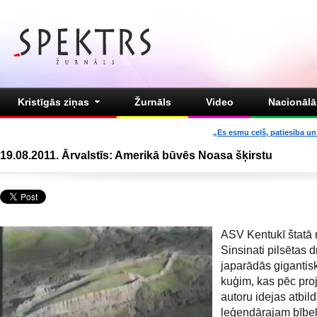
Kristīgās ziņas
Žurnāls
Video
Nacionālā 
„Es esmu ceļš, patiesība un 
19.08.2011. Ārvalstīs: Amerikā būvēs Noasa šķirstu
ASV Kentukī štatā 
Sinsinati pilsētas 
japarādās giganti
kuģim, kas pēc pro
autoru idejas atbild
leģendārajam bībe