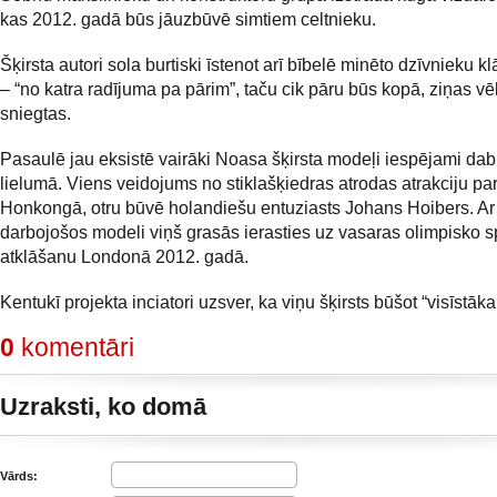
kas 2012. gadā būs jāuzbūvē simtiem celtnieku.
Šķirsta autori sola burtiski īstenot arī bībelē minēto dzīvnieku 
– “no katra radījuma pa pārim”, taču cik pāru būs kopā, ziņas vē
sniegtas.
Pasaulē jau eksistē vairāki Noasa šķirsta modeļi iespējami dab
lielumā. Viens veidojums no stiklašķiedras atrodas atrakciju pa
Honkongā, otru būvē holandiešu entuziasts Johans Hoibers. Ar
darbojošos modeli viņš grasās ierasties uz vasaras olimpisko s
atklāšanu Londonā 2012. gadā.
Kentukī projekta inciatori uzsver, ka viņu šķirsts būšot “visīstāka
0
komentāri
Uzraksti, ko domā
Vārds: