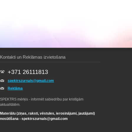
Kontakti un Reklāmas izvietošana
+371 26111813
spektrszurnals@gmail.com
Reklāma
SPEKTRS mērķis - informēt sabiedrību par kristīgām
aktualitātēm.
Materiālu (ziņas, raksti, vēstules, ierosinājumi, jautājumi)
nosūtīšana -
spektrszurnals@gmail.com