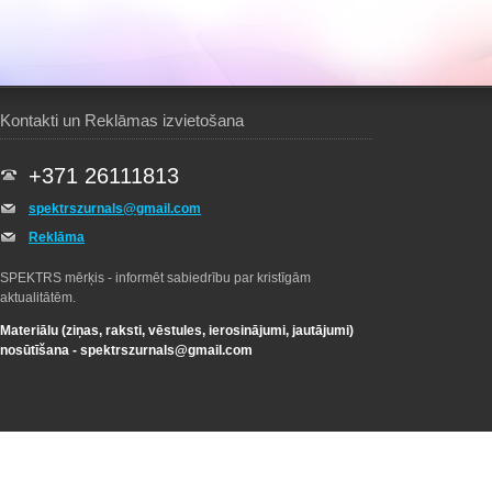
Kontakti un Reklāmas izvietošana
+371 26111813
spektrszurnals@gmail.com
Reklāma
SPEKTRS mērķis - informēt sabiedrību par kristīgām
aktualitātēm.
Materiālu (ziņas, raksti, vēstules, ierosinājumi, jautājumi)
nosūtīšana -
spektrszurnals@gmail.com
Citējot atsauce uz žurnālu SPEKTRS.COM ar SAITI obligāta! Pārpublicējot materiā