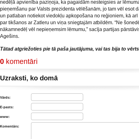
nedēļā apvienība paziņoja, ka pagaidām nesteigsies ar lēmum
pieņemšanu par Valsts prezidenta vēlēšanām, jo tam vēl esot d
un patlaban notiekot viedokļu apkopošana no reģioniem, kā arī
par tikšanos ar Zatleru un viņa sniegtajām atbildēm. “Ne šonedē
nākamnedēļ vēl nepieņemsim lēmumu,” sacīja partijas pārstāvis
Agešins.
Tātad atgriežoties pie tā paša jautājuma, vai tas bija to vēr
0
komentāri
Uzraksti, ko domā
Vārds:
E-pasts:
www:
Komentārs: