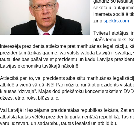
gandrīz 60 iesūtīta
sekotāju jautājumi
interneta sociālā tīk
ziņo
spektrs.com
Tvitera lietotājus, 
plašs tēmu loks. S
interesēja prezidenta attieksme pret marihuānas legalizāciju, kā
prezidenta mūzikas gaume, vai valsts valoda Latvijā ir svarīga, 
tautai tiesības pašai vēlēt prezidentu un kādu Latvijas preziden
Latvijas ekonomiku tuvākajā nākotnē.
Attiecībā par to, vai prezidents atbalstītu marihuānas legalizācij
atbildēja vienā vārdā -Nē! Par mūziku runājot prezidents vislab
klausās “dzīvajā”. Mājās dod priekšroku koncertierakstiem DVD
džezs, etno, roks, blūzs u. c.
Vai Latvijā ir iespējama prezidentālas republikas iekārta, Zatlers
atbalsta tautas vēlētu prezidentu parlamentārā republikā. Tas 
varu līdzsvaru un sadarbību, tautas iesaisti un atbildību.