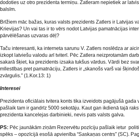
dodoties uz otro prezidenta termiņu. Zatleram nepietiek ar latvis
balsīm.
Brīžiem māc bažas, kuras valsts prezidents Zatlers ir Latvijas v
Krievijas? Un vai tas ir to vērs nodot Latvijas pamatnācijas inte
pārvēlēšanas uzvaras dēļ?
Taču interesanti, ka interneta sarunu V. Zatlers noslēdza ar aic
izkopt latviešu valodu arī tviterī. Pēc Zatlera neizprotamām dar
sakarā šķiet, ka prezidents izsaka tukšus vārdus. Vārdi bez sva
mīlestības pret pamatnāciju, Zatlers ir „skanošs varš vai šķindo
zvārgulis.” (1.Kor.13: 1)
Interesei
Prezidenta oficiālais tvitera konts tika izveidots pagājušā gada
pašlaik tam ir gandrīz 5000 sekotāju. Kaut gan ikdienā tajā raks
prezidenta kancelejas darbinieki, nevis pats valsts galva.
PS:
Pēc jaunākām ziņām Rezervētu pozīciju pašlaik ietur polit
spēks – opozīcijā esošā apvienība “Saskaņas centrs” (SC). Pa