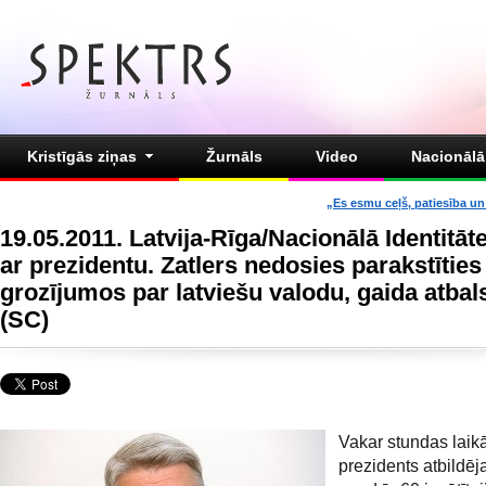
Kristīgās ziņas
Žurnāls
Video
Nacionālā 
„Es esmu ceļš, patiesība un 
19.05.2011. Latvija-Rīga/Nacionālā Identitāt
ar prezidentu. Zatlers nedosies parakstīties
grozījumos par latviešu valodu, gaida atbal
(SC)
Vakar stundas laikā
prezidents atbildēj