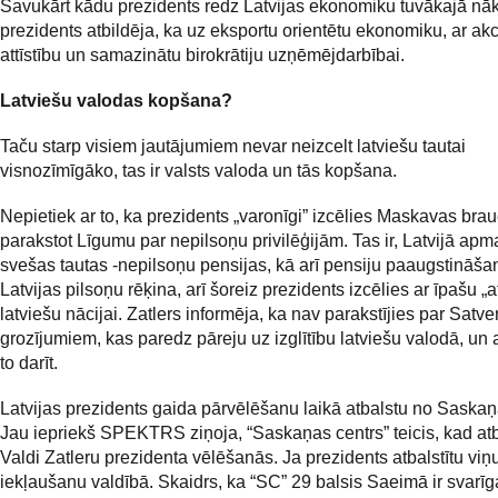
Savukārt kādu prezidents redz Latvijas ekonomiku tuvākajā nā
prezidents atbildēja, ka uz eksportu orientētu ekonomiku, ar ak
attīstību un samazinātu birokrātiju uzņēmējdarbībai.
Latviešu valodas kopšana?
Taču starp visiem jautājumiem nevar neizcelt latviešu tautai
visnozīmīgāko, tas ir valsts valoda un tās kopšana.
Nepietiek ar to, ka prezidents „varonīgi” izcēlies Maskavas bra
parakstot Līgumu par nepilsoņu privilēģijām. Tas ir, Latvijā apm
svešas tautas -nepilsoņu pensijas, kā arī pensiju paaugstināša
Latvijas pilsoņu rēķina, arī šoreiz prezidents izcēlies ar īpašu „a
latviešu nācijai. Zatlers informēja, ka nav parakstījies par Satv
grozījumiem, kas paredz pāreju uz izglītību latviešu valodā, un 
to darīt.
Latvijas prezidents gaida pārvēlēšanu laikā atbalstu no Saskaņ
Jau iepriekš SPEKTRS ziņoja, “Saskaņas centrs” teicis, kad atb
Valdi Zatleru prezidenta vēlēšanās. Ja prezidents atbalstītu viņ
iekļaušanu valdībā. Skaidrs, ka “SC” 29 balsis Saeimā ir svarīg