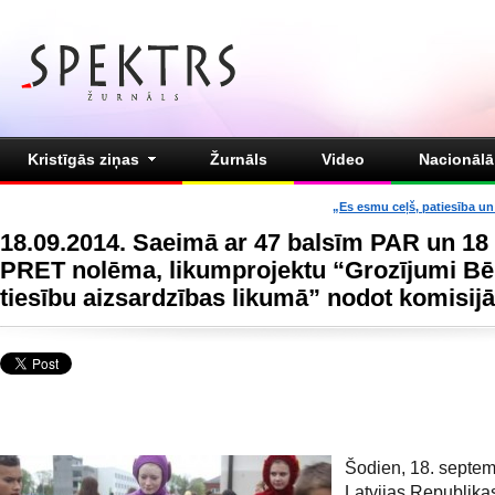
Kristīgās ziņas
Žurnāls
Video
Nacionālā 
„Es esmu ceļš, patiesība un 
18.09.2014. Saeimā ar 47 balsīm PAR un 18
PRET nolēma, likumprojektu “Grozījumi B
tiesību aizsardzības likumā” nodot komisij
Šodien, 18. septem
Latvijas Republik