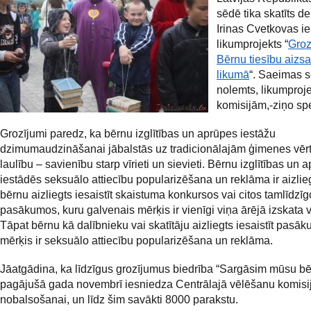
sēdē tika skatīts d
Irinas Cvetkovas ie
likumprojekts “
Groz
Bērnu tiesību aizs
likumā
“. Saeimas 
nolemts, likumproj
komisijām,-ziņo sp
Grozījumi paredz, ka bērnu izglītības un aprūpes iestāžu
dzimumaudzināšanai jābalstās uz tradicionālajām ģimenes vēr
laulību – savienību starp vīrieti un sievieti. Bērnu izglītības un 
iestādēs seksuālo attiecību popularizēšana un reklāma ir aizlieg
bērnu aizliegts iesaistīt skaistuma konkursos vai citos tamlīdzī
pasākumos, kuru galvenais mērķis ir vienīgi viņa ārējā izskata 
Tāpat bērnu kā dalībnieku vai skatītāju aizliegts iesaistīt pasā
mērķis ir seksuālo attiecību popularizēšana un reklāma.
Jāatgādina, ka līdzīgus grozījumus biedrība “Sargāsim mūsu bē
pagājušā gada novembrī iesniedza Centrālajā vēlēšanu komisij
nobalsošanai, un līdz šim savākti 8000 parakstu.