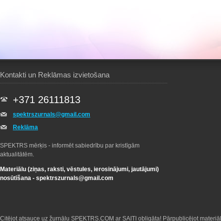
Kontakti un Reklāmas izvietošana
+371 26111813
spektrszurnals@gmail.com
Reklāma
SPEKTRS mērķis - informēt sabiedrību par kristīgām
aktualitātēm.
Materiālu (ziņas, raksti, vēstules, ierosinājumi, jautājumi)
nosūtīšana -
spektrszurnals@gmail.com
Citējot atsauce uz žurnālu SPEKTRS.COM ar SAITI obligāta! Pārpublicējot materiā