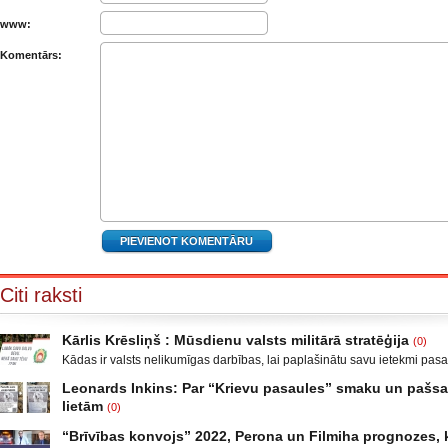
www:
Komentārs:
Citi raksti
Kārlis Krēsliņš : Mūsdienu valsts militārā stratēģija
(0)
Kādas ir valsts nelikumīgas darbības, lai paplašinātu savu ietekmi pas
Moldova, kad sabruka PSRS, Gruzijā, kur bija iekšējais konflikts, miera 
Leonards Inkins: Par “Krievu pasaules” smaku un paš
Krievijas un ar to aizstāvēšanu pamatots iebrukums Gruzijā. Ukrainā a
lietām
(0)
un izveidot militāro konfliktu Doņeckas un Luganskas novados. Vai tas 
Leonards Inkins: Biedrības “Latvietis” biedrs, grāmatu autors: Neizmant
neatgādina to, kā attīstījās notikumi pirms II pasaules kara? Nākamais
“Brīvības konvojs” 2022, Perona un Filmiha prognozes, k
laiks: daļa. Atgriešanās, Neizmantoto iespēju laiks Smēķētāji Kāds ma