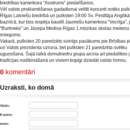
biedrības kamerkora “Austrums” piedalīšanos.
Vēl valsts proklamēšanas gadadienai veltīti koncerti notiks pul
Rīgas Latviešu biedrībā un pulksten 19:00 Sv. Pestītāja Anglik
baznīcā, kur būs iespēja baudīt Jauniešu kamerkora “Vecrīga”, 
“Burtnieks” un Jāzepa Mediņa Rīgas 1.mūzikas skolas meiteņu
sniegumu.
Vakarā, pulksten 20 paredzēts svinīgs pasākums pie Brīvības 
un Valsts prezidenta uzruna, bet pulksten 21 paredzēta svētku
uguņošana. Šajā laikā domubiedru grupa aicina arī piedalīties 
tradīcijas nodibināšanā un visiem kopīgi dziedāt valsts himnu.
0
komentāri
Uzraksti, ko domā
Vārds:
E-pasts:
www: