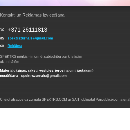
Kontakti un Reklāmas izvietošana
+371 26111813
spektrszurnals@gmail.com
Reklāma
SPEKTRS mērķis - informēt sabiedrību par kristīgām
aktualitātēm.
Materiālu (ziņas, raksti, vēstules, ierosinājumi, jautājumi)
nosūtīšana -
spektrszurnals@gmail.com
Citējot atsauce uz žurnālu SPEKTRS.COM ar SAITI obligāta! Pārpublicējot materiā