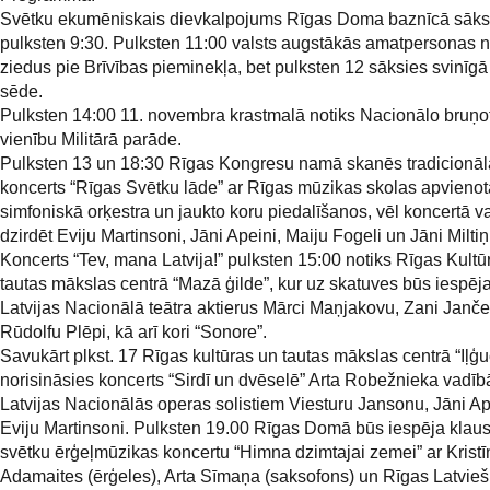
Svētku ekumēniskais dievkalpojums Rīgas Doma baznīcā sāks
pulksten 9:30. Pulksten 11:00 valsts augstākās amatpersonas n
ziedus pie Brīvības pieminekļa, bet pulksten 12 sāksies svinīg
sēde.
Pulksten 14:00 11. novembra krastmalā notiks Nacionālo bruņo
vienību Militārā parāde.
Pulksten 13 un 18:30 Rīgas Kongresu namā skanēs tradicionāl
koncerts “Rīgas Svētku lāde” ar Rīgas mūzikas skolas apvienot
simfoniskā orķestra un jaukto koru piedalīšanos, vēl koncertā v
dzirdēt Eviju Martinsoni, Jāni Apeini, Maiju Fogeli un Jāni Miltiņ
Koncerts “Tev, mana Latvija!” pulksten 15:00 notiks Rīgas Kultū
tautas mākslas centrā “Mazā ģilde”, kur uz skatuves būs iespēj
Latvijas Nacionālā teātra aktierus Mārci Maņjakovu, Zani Janč
Rūdolfu Plēpi, kā arī kori “Sonore”.
Savukārt plkst. 17 Rīgas kultūras un tautas mākslas centrā “Iļģ
norisināsies koncerts “Sirdī un dvēselē” Arta Robežnieka vadīb
Latvijas Nacionālās operas solistiem Viesturu Jansonu, Jāni Ap
Eviju Martinsoni. Pulksten 19.00 Rīgas Domā būs iespēja klaus
svētku ērģeļmūzikas koncertu “Himna dzimtajai zemei” ar Krist
Adamaites (ērģeles), Arta Sīmaņa (saksofons) un Rīgas Latvie