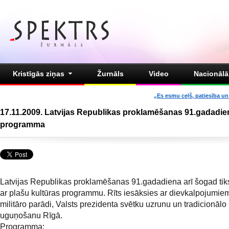
Kristīgās ziņas
Žurnāls
Video
Nacionālā 
„Es esmu ceļš, patiesība un 
17.11.2009. Latvijas Republikas proklamēšanas 91.gadadie
programma
Latvijas Republikas proklamēšanas 91.gadadiena arī šogad tik
ar plašu kultūras programmu. Rīts iesāksies ar dievkalpojumiem
militāro parādi, Valsts prezidenta svētku uzrunu un tradicionālo
uguņošanu Rīgā.
Programma: