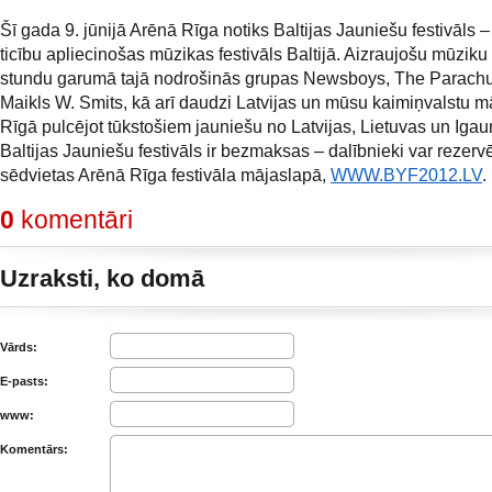
Šī gada 9. jūnijā Arēnā Rīga notiks Baltijas Jauniešu festivāls – 
ticību apliecinošas mūzikas festivāls Baltijā. Aizraujošu mūziku
stundu garumā tajā nodrošinās grupas Newsboys, The Parach
Maikls W. Smits, kā arī daudzi Latvijas un mūsu kaimiņvalstu mā
Rīgā pulcējot tūkstošiem jauniešu no Latvijas, Lietuvas un Igaun
Baltijas Jauniešu festivāls ir bezmaksas – dalībnieki var rezerv
sēdvietas Arēnā Rīga festivāla mājaslapā,
WWW.BYF2012.LV
.
0
komentāri
Uzraksti, ko domā
Vārds:
E-pasts:
www:
Komentārs: