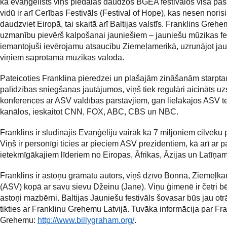
kā evaņģēlists viņš piedalās daudzos BGEA festivālos visā pas
vidū ir arī Cerības Festivāls (Festival of Hope), kas nesen noris
daudzviet Eiropā, tai skaitā arī Baltijas valstīs. Franklins Greh
uzmanību pievērš kalpošanai jauniešiem – jauniešu mūzikas fes
iemantojuši ievērojamu atsaucību Ziemeļamerikā, uzrunājot ja
viņiem saprotamā mūzikas valodā.
Pateicoties Franklina pieredzei un plašajām zināšanām starpta
palīdzības sniegšanas jautājumos, viņš tiek regulāri aicināts uz
konferencēs ar ASV valdības pārstāvjiem, gan lielākajos ASV te
kanālos, ieskaitot CNN, FOX, ABC, CBS un NBC.
Franklins ir sludinājis Evaņģēliju vairāk kā 7 miljoniem cilvēku
Viņš ir personīgi ticies ar pieciem ASV prezidentiem, kā arī ar 
ietekmīgākajiem līderiem no Eiropas, Āfrikas, Āzijas un Latīņam
Franklins ir astoņu grāmatu autors, viņš dzīvo Bonnā, Ziemeļka
(ASV) kopā ar savu sievu Džeinu (Jane). Viņu ģimenē ir četri b
astoņi mazbērni. Baltijas Jauniešu festivāls šovasar būs jau otr
tikties ar Franklinu Grehemu Latvijā. Tuvāka informācija par Fr
Grehemu:
http://www.billygraham.org/
.