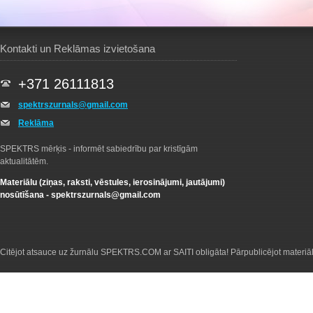
Kontakti un Reklāmas izvietošana
+371 26111813
spektrszurnals@gmail.com
Reklāma
SPEKTRS mērķis - informēt sabiedrību par kristīgām
aktualitātēm.
Materiālu (ziņas, raksti, vēstules, ierosinājumi, jautājumi)
nosūtīšana -
spektrszurnals@gmail.com
Citējot atsauce uz žurnālu SPEKTRS.COM ar SAITI obligāta! Pārpublicējot materiā