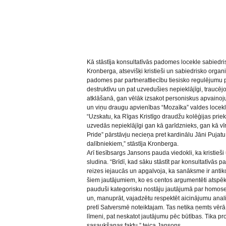
Kā stāstīja konsultatīvās padomes locekle sabiedris
Kronberga, atsevišķi kristieši un sabiedrisko organi
padomes par partnerattiecību tiesisko regulējumu 
destruktīvu un pat uzvedušies nepieklājīgi, trauc
atklāšanā, gan vēlāk izsakot personiskus apvainoj
un viņu draugu apvienības “Mozaīka” valdes locekle
“Uzskatu, ka Rīgas Kristīgo draudžu kolēģijas pri
uzvedās nepieklājīgi gan kā garīdznieks, gan kā vīr
Pride” pārstāvju necieņa pret kardinālu Jāni Pujatu
dalībniekiem,” stāstīja Kronberga.
Arī tiesībsargs Jansons pauda viedokli, ka kristieši
sludina. “Brīdī, kad sāku stāstīt par konsultatīvās
reizes iejaucās un apgalvoja, ka sanāksme ir antik
šiem jautājumiem, ko es centos argumentēti atspēkot.
pauduši kategorisku nostāju jautājumā par homosek
un, manuprāt, vajadzētu respektēt aicinājumu anal
pretī Satversmē noteiktajam. Tas netika ņemts vērā, 
līmeni, pat neskatot jautājumu pēc būtības. Tika p
sasaukšanas faktu,” teica Jansons.