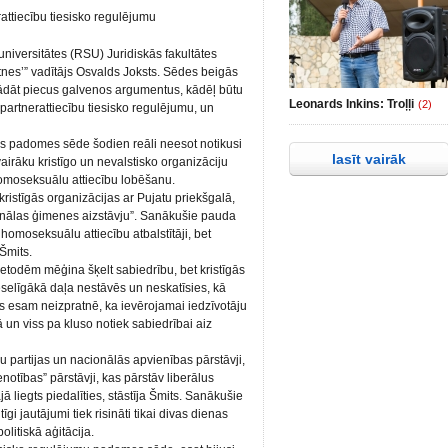
attiecību tiesisko regulējumu
universitātes (RSU) Juridiskās fakultātes
tnes’” vadītājs Osvalds Joksts. Sēdes beigās
rādāt piecus galvenos argumentus, kādēļ būtu
Leonards Inkins: Troļļi
(2)
artnerattiecību tiesisko regulējumu, un
vās padomes sēde šodien reāli neesot notikusi
lasīt vairāk
airāku kristīgo un nevalstisko organizāciju
homoseksuālu attiecību lobēšanu.
ristīgās organizācijas ar Pujatu priekšgalā,
cionālas ģimenes aizstāvju”. Sanākušie pauda
homoseksuālu attiecību atbalstītāji, bet
 Šmits.
metodēm mēģina šķelt sabiedrību, bet kristīgās
veselīgākā daļa nestāvēs un neskatīsies, kā
s esam neizpratnē, ka ievērojamai iedzīvotāju
ā un viss pa kluso notiek sabiedrībai aiz
u partijas un nacionālās apvienības pārstāvji,
enotības” pārstāvji, kas pārstāv liberālus
ā liegts piedalīties, stāstīja Šmits. Sanākušie
īgi jautājumi tiek risināti tikai divas dienas
litiskā aģitācija.