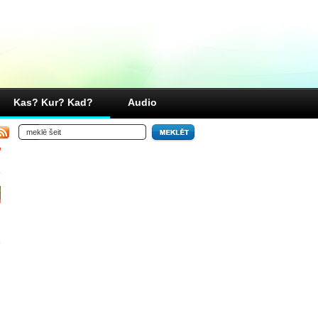
Kas? Kur? Kad?
Audio