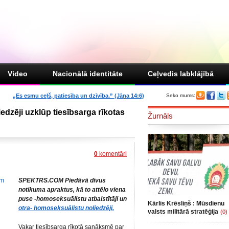
Video
Nacionālā identitāte
Ceļvedis labklājībā
„Es esmu ceļš, patiesība un dzīvība.” (Jāņa 14:6)
Seko mums:
edzēji uzklūp tiesībsarga rīkotas
Žurnāls
0
komentāri
SPEKTRS.COM Piedāvā divus
notikuma apraktus, kā to attēlo viena
puse -homoseksuālistu atbalstītāji un
Kārlis Krēsliņš : Mūsdienu
otra- homoseksuālistu noliedzēji.
valsts militārā stratēģija
(0)
Vakar tiesībsarga rīkotā sanāksmē par