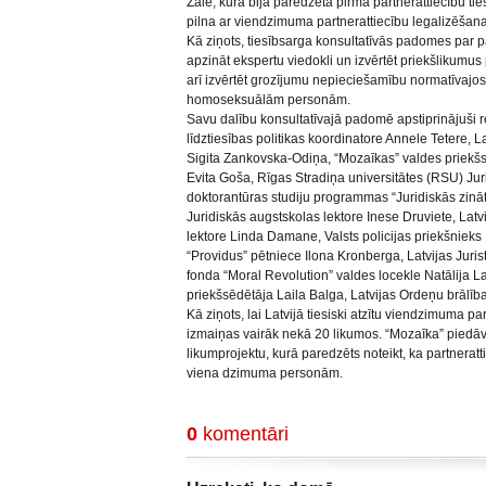
Zāle, kurā bija paredzēta pirmā partnerattiecību t
pilna ar viendzimuma partnerattiecību legalizēšana
Kā ziņots, tiesībsarga konsultatīvās padomes par pa
apzināt ekspertu viedokli un izvērtēt priekšlikumus 
arī izvērtēt grozījumu nepieciešamību normatīvajo
homoseksuālām personām.
Savu dalību konsultatīvajā padomē apstiprinājuši 
līdztiesības politikas koordinatore Annele Tetere, La
Sigita Zankovska-Odiņa, “Mozaīkas” valdes priekš
Evita Goša, Rīgas Stradiņa universitātes (RSU) Jur
doktorantūras studiju programmas “Juridiskās zināt
Juridiskās augstskolas lektore Inese Druviete, Latvi
lektore Linda Damane, Valsts policijas priekšnieks I
“Providus” pētniece Ilona Kronberga, Latvijas Juris
fonda “Moral Revolution” valdes locekle Natālija La
priekšsēdētāja Laila Balga, Latvijas Ordeņu brālīb
Kā ziņots, lai Latvijā tiesiski atzītu viendzimuma p
izmaiņas vairāk nekā 20 likumos. “Mozaīka” piedāvā
likumprojektu, kurā paredzēts noteikt, ka partneratti
viena dzimuma personām.
0
komentāri