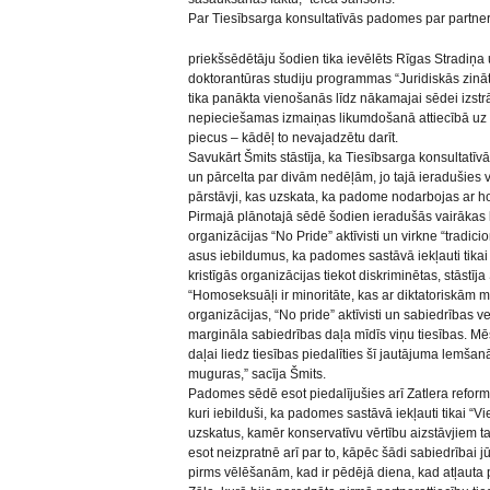
Par Tiesībsarga konsultatīvās padomes par partner
priekšsēdētāju šodien tika ievēlēts Rīgas Stradiņa 
doktorantūras studiju programmas “Juridiskās zinā
tika panākta vienošanās līdz nākamajai sēdei izst
nepieciešamas izmaiņas likumdošanā attiecībā uz p
piecus – kādēļ to nevajadzētu darīt.
Savukārt Šmits stāstīja, ka Tiesībsarga konsultatī
un pārcelta par divām nedēļām, jo tajā ieradušies v
pārstāvji, kas uzskata, ka padome nodarbojas ar 
Pirmajā plānotajā sēdē šodien ieradušās vairākas k
organizācijas “No Pride” aktīvisti un virkne “tradi
asus iebildumus, ka padomes sastāvā iekļauti tikai 
kristīgās organizācijas tiekot diskriminētas, stāstīja
“Homoseksuāļi ir minoritāte, kas ar diktatoriskām 
organizācijas, “No pride” aktīvisti un sabiedrības 
margināla sabiedrības daļa mīdīs viņu tiesības. Mē
daļai liedz tiesības piedalīties šī jautājuma lemšan
muguras,” sacīja Šmits.
Padomes sēdē esot piedalījušies arī Zatlera reform
kuri iebilduši, ka padomes sastāvā iekļauti tikai “Vi
uzskatus, kamēr konservatīvu vērtību aizstāvjiem taj
esot neizpratnē arī par to, kāpēc šādi sabiedrībai jūt
pirms vēlēšanām, kad ir pēdējā diena, kad atļauta po