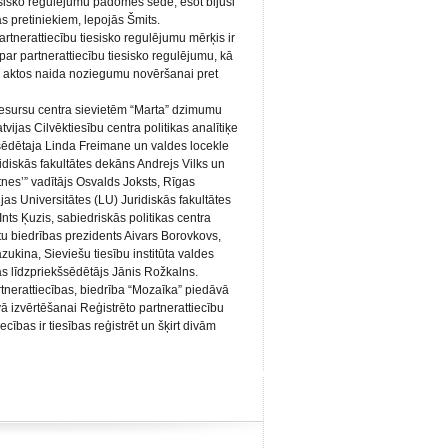
iesisko regulējumu padomes sēde, esot bijusi
s pretiniekiem, lepojās Šmits.
rtnerattiecību tiesisko regulējumu mērķis ir
par partnerattiecību tiesisko regulējumu, kā
s aktos naida noziegumu novēršanai pret
resursu centra sievietēm “Marta” dzimumu
tvijas Cilvēktiesību centra politikas analītiķe
sēdētaja Linda Freimane un valdes locekle
idiskās fakultātes dekāns Andrejs Vilks un
nes’” vadītājs Osvalds Joksts, Rīgas
jas Universitātes (LU) Juridiskās fakultātes
nts Ķuzis, sabiedriskās politikas centra
tu biedrības prezidents Aivars Borovkovs,
zukina, Sieviešu tiesību institūta valdes
as līdzpriekšsēdētājs Jānis Rožkalns.
artnerattiecības, biedrība “Mozaīka” piedāvā
 izvērtēšanai Reģistrēto partnerattiecību
ecības ir tiesības reģistrēt un šķirt divām