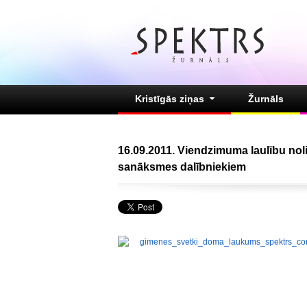
Kristīgās ziņas
Žurnāls
16.09.2011. Viendzimuma laulību noli
sanāksmes dalībniekiem