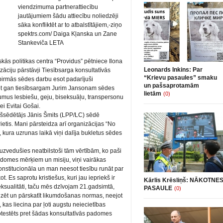
viendzimuma partnerattiecību
jautājumiem šādu attiecību noliedzēji
sāka konfliktēt ar to atbalstītājiem,-ziņo
spektrs.com/ Daiga Kļanska un Zane
Stankeviča LETA
kās politikas centra “Providus” pētniece Ilona
Leonards Inkins: Par
zāciju pārstāvji Tiesībsarga konsultatīvās
“Krievu pasaules” smaku
pirmās sēdes darbu esot padarījuši
un pašsaprotamām
ējot gan tiesībsargam Jurim Jansonam sēdes
lietām
(0)
umus lesbiešu, geju, biseksuāļu, transpersonu
i Evitai Gošai.
ekšsēdētājs Jānis Šmits (LPP/LC) sēdē
ietis. Mani pārsteidza arī organizācijas “No
, kura uzrunas laikā viņi dalīja bukletus sēdes
 uzvedušies neatbilstoši tām vērtībām, ko paši
 padomes mērķiem un misiju, viņi vairākas
onstitucionāla un man neesot tiesību runāt par
 Es saprotu kristiešus, kuri jau iepriekš ir
Kārlis Krēsliņš: NĀKOTNE
sualitāti, taču mēs dzīvojam 21.gadsimtā,
PASAULE
(0)
izēt un pārskatīt likumdošanas normas, neejot
kas liecina par ļoti augstu neiecietības
rotestēts pret šādas konsultatīvās padomes