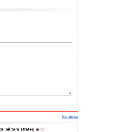
Sākumlapa
s militārā stratēģija
(0)