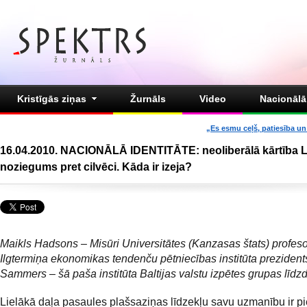
Kristīgās ziņas
Žurnāls
Video
Nacionālā 
„Es esmu ceļš, patiesība un 
16.04.2010. NACIONĀLĀ IDENTITĀTE: neoliberālā kārtība La
noziegums pret cilvēci. Kāda ir izeja?
Maikls Hadsons – Misūri Universitātes (Kanzasas štats) profeso
Ilgtermiņa ekonomikas tendenču pētniecības institūta prezidents
Sammers – šā paša institūta Baltijas valstu izpētes grupas līdzd
Lielākā daļa pasaules plašsaziņas līdzekļu savu uzmanību ir p