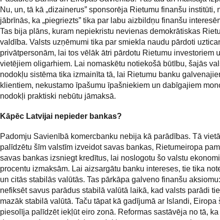
Nu, un, tā kā „dizainerus” sponsorēja Rietumu finanšu institūti, 
jābrīnās, ka „piegriezts” tika par labu aizbildņu finanšu interesē
Tas bija plāns, kuram nepiekristu nevienas demokrātiskas Riet
valdība. Valsts uzņēmumi tika par smiekla naudu pārdoti uzti
privātpersonām, lai tos vēlāk ātri pārdotu Rietumu investoriem 
vietējiem oligarhiem. Lai nomaskētu notiekošā būtību, šajās val
nodokļu sistēma tika izmainīta tā, lai Rietumu banku galvenaji
klientiem, nekustamo īpašumu īpašniekiem un dabīgajiem mon
nodokļi praktiski nebūtu jāmaksā.
Kāpēc Latvijai nepieder bankas?
Padomju Savienībā komercbanku nebija kā parādības. Tā vietā,
palīdzētu šīm valstīm izveidot savas bankas, Rietumeiropa pa
savas bankas izsniegt kredītus, lai noslogotu šo valstu ekonomi
procentu izmaksām. Lai aizsargātu banku intereses, tie tika notei
un citās stabilās valūtās. Tas pārkāpa galveno finanšu aksiomu
nefiksēt savus parādus stabilā valūtā laikā, kad valsts parādi tie
mazāk stabilā valūtā. Taču tāpat kā gadījumā ar Islandi, Eiropa 
piesolīja palīdzēt iekļūt eiro zonā. Reformas sastāvēja no tā, ka 