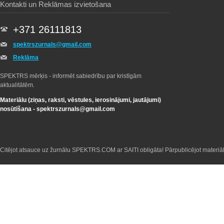
Kontakti un Reklāmas izvietošana
+371 26111813
spektrszurnals@gmail.com
Reklāma
SPEKTRS mērķis - informēt sabiedrību par kristīgām
aktualitātēm.
Materiālu (ziņas, raksti, vēstules, ierosinājumi, jautājumi)
nosūtīšana -
spektrszurnals@gmail.com
Citējot atsauce uz žurnālu SPEKTRS.COM ar SAITI obligāta! Pārpublicējot materiā