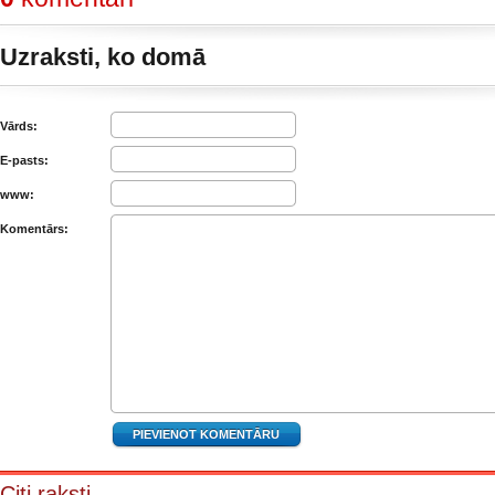
Uzraksti, ko domā
Vārds:
E-pasts:
www:
Komentārs:
Citi raksti