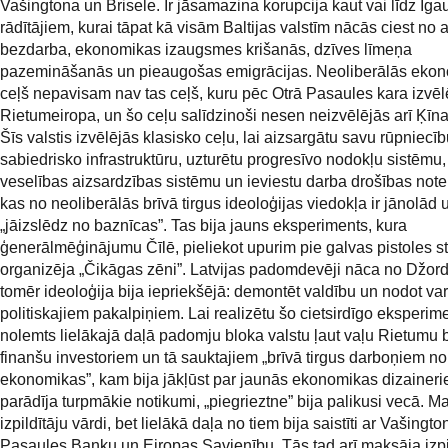
Vašingtona un Brisele. Ir jāsamazina korupcija kaut vai līdz Iga
rādītājiem, kurai tāpat kā visām Baltijas valstīm nācās ciest no 
bezdarba, ekonomikas izaugsmes krišanās, dzīves līmeņa
pazemināšanās un pieaugošas emigrācijas. Neoliberālās eko
ceļš nepavisam nav tas ceļš, kuru pēc Otrā Pasaules kara izvēl
Rietumeiropa, un šo ceļu salīdzinoši nesen neizvēlējās arī Ķīna
Šīs valstis izvēlējās klasisko ceļu, lai aizsargātu savu rūpniecību,
sabiedrisko infrastruktūru, uzturētu progresīvo nodokļu sistēmu,
veselības aizsardzības sistēmu un ieviestu darba drošības not
kas no neoliberālās brīvā tirgus ideoloģijas viedokļa ir jānolād 
„jāizslēdz no baznīcas”. Tas bija jauns eksperiments, kura
ģenerālmēģinājumu Čīlē, pieliekot upurim pie galvas pistoles s
organizēja „Čikāgas zēni”. Latvijas padomdevēji nāca no Džor
tomēr ideoloģija bija iepriekšējā: demontēt valdību un nodot va
politiskajiem pakalpiņiem. Lai realizētu šo cietsirdīgo eksperime
nolemts lielākajā daļā padomju bloka valstu ļaut vaļu Rietumu
finanšu investoriem un tā sauktajiem „brīvā tirgus darboņiem no
ekonomikas”, kam bija jākļūst par jaunās ekonomikas dizainer
parādīja turpmākie notikumi, „piegrieztne” bija palikusi vecā. Ma
izpildītāju vārdi, bet lielākā daļa no tiem bija saistīti ar Vašingto
Pasaules Banku un Eiropas Savienību. Tās tad arī maksāja izpi