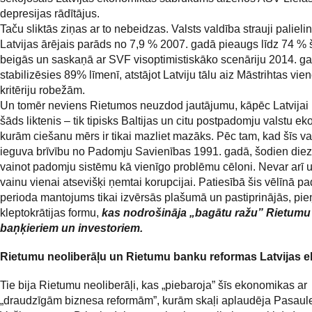
depresijas rādītājus.
Taču sliktās ziņas ar to nebeidzas. Valsts valdība strauji paliel
Latvijas ārējais parāds no 7,9 % 2007. gadā pieaugs līdz 74 %
beigās un saskaņā ar SVF visoptimistiskāko scenāriju 2014. g
stabilizēsies 89% līmenī, atstājot Latviju tālu aiz Māstrihtas vi
kritēriju robežām.
Un tomēr neviens Rietumos neuzdod jautājumu, kāpēc Latvijai ir
šāds liktenis – tik tipisks Baltijas un citu postpadomju valstu e
kurām ciešanu mērs ir tikai mazliet mazāks. Pēc tam, kad šīs val
ieguva brīvību no Padomju Savienības 1991. gadā, šodien diez 
vainot padomju sistēmu kā vienīgo problēmu cēloni. Nevar arī u
vainu vienai atsevišķi ņemtai korupcijai. Patiesībā šis vēlīnā p
perioda mantojums tikai izvērsās plašumā un pastiprinājās, pi
kleptokrātijas formu,
kas nodrošināja „bagātu ražu” Rietumu
baņķieriem un investoriem.
Rietumu neoliberāļu un Rietumu banku reformas Latvijas 
Tie bija Rietumu neoliberāļi, kas „piebaroja” šīs ekonomikas ar
„draudzīgām biznesa reformām”, kurām skaļi aplaudēja Pasaul