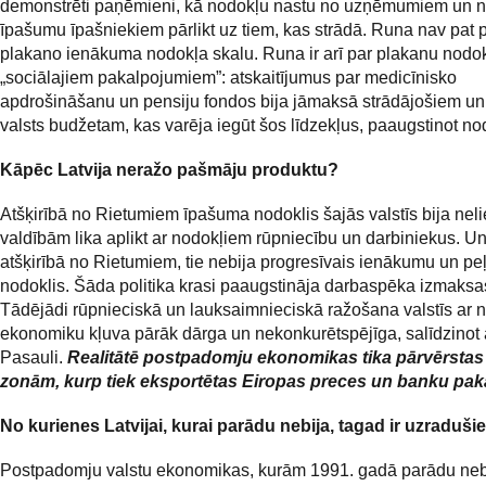
demonstrēti paņēmieni, kā nodokļu nastu no uzņēmumiem un 
īpašumu īpašniekiem pārlikt uz tiem, kas strādā. Runa nav pat 
plakano ienākuma nodokļa skalu. Runa ir arī par plakanu nodo
„sociālajiem pakalpojumiem”: atskaitījumus par medicīnisko
apdrošināšanu un pensiju fondos bija jāmaksā strādājošiem un
valsts budžetam, kas varēja iegūt šos līdzekļus, paaugstinot no
Kāpēc Latvija neražo pašmāju produktu?
Atšķirībā no Rietumiem īpašuma nodoklis šajās valstīs bija neli
valdībām lika aplikt ar nodokļiem rūpniecību un darbiniekus. Un
atšķirībā no Rietumiem, tie nebija progresīvais ienākumu un pe
nodoklis. Šāda politika krasi paaugstināja darbaspēka izmaksa
Tādējādi rūpnieciskā un lauksaimnieciskā ražošana valstīs ar n
ekonomiku kļuva pārāk dārga un nekonkurētspējīga, salīdzinot
Pasauli.
Realitātē postpadomju ekonomikas tika pārvērstas
zonām, kurp tiek eksportētas Eiropas preces un banku pak
No kurienes Latvijai, kurai parādu nebija, tagad ir uzraduši
Postpadomju valstu ekonomikas, kurām 1991. gadā parādu nebi