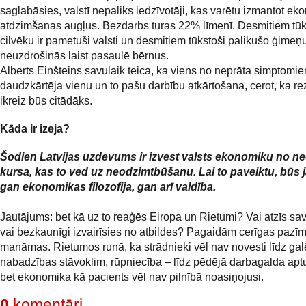
saglabāsies, valstī nepaliks iedzīvotāji, kas varētu izmantot e
atdzimšanas augļus. Bezdarbs turas 22% līmenī. Desmitiem tūk
cilvēku ir pametuši valsti un desmitiem tūkstoši palikušo ģimeņ
neuzdrošinās laist pasaulē bērnus.
Alberts Einšteins savulaik teica, ka viens no neprāta simptomie
daudzkārtēja vienu un to pašu darbību atkārtošana, cerot, ka rez
ikreiz būs citādāks.
Kāda ir izeja?
Šodien Latvijas uzdevums ir izvest valsts ekonomiku no ne
kursa, kas to ved uz neodzimtbūšanu. Lai to paveiktu, būs 
gan ekonomikas filozofija, gan arī valdība.
Jautājums: bet kā uz to reaģēs Eiropa un Rietumi? Vai atzīs sa
vai bezkaunīgi izvairīsies no atbildes? Pagaidām cerīgas pazī
manāmas. Rietumos runā, ka strādnieki vēl nav novesti līdz gal
nabadzības stāvoklim, rūpniecība – līdz pēdējā darbagalda apt
bet ekonomika kā pacients vēl nav pilnībā noasiņojusi.
0
komentāri