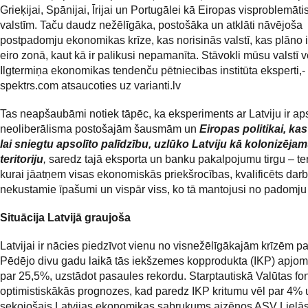
Grieķijai, Spānijai, Īrijai un Portugālei kā Eiropas visproblemāt
valstīm. Taču daudz nežēlīgāka, postošāka un atklāti nāvējoša
postpadomju ekonomikas krīze, kas norisinās valstī, kas plāno i
eiro zonā, kaut kā ir palikusi nepamanīta. Stāvokli mūsu valstī v
Ilgtermiņa ekonomikas tendenču pētniecības institūta eksperti,-
spektrs.com atsaucoties uz varianti.lv
Tas neapšaubāmi notiek tāpēc, ka eksperiments ar Latviju ir a
neoliberālisma postošajām šausmām un
Eiropas politikai, kas 
lai sniegtu apsolīto palīdzību, uzlūko Latviju kā kolonizēja
teritoriju
,
saredz tajā eksporta un banku pakalpojumu tirgu – teri
kurai jāatņem visas ekonomiskās priekšrocības, kvalificēts dar
nekustamie īpašumi un vispār viss, ko tā mantojusi no padomju
Situācija Latvijā graujoša
Latvijai ir nācies piedzīvot vienu no visnežēlīgākajām krīzēm p
Pēdējo divu gadu laikā tās iekšzemes kopprodukta (IKP) apjoms 
par 25,5%, uzstādot pasaules rekordu. Starptautiskā Valūtas f
optimistiskākās prognozes, kad paredz IKP kritumu vēl par 4% 
sekojošais Latvijas ekonomikas sabrukums aizēnos ASV Lielā