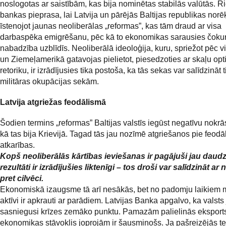
noslogotas ar saistībām, kas bija nominētas stabilās valūtās. 
bankas pieprasa, lai Latvija un pārējās Baltijas republikas norē
īstenojot jaunas neoliberālas „reformas”, kas tām draud ar visa
darbaspēka emigrēšanu, pēc kā to ekonomikas sarausies čokur
nabadzība uzblīdīs. Neoliberālā ideoloģija, kuru, spriežot pēc v
un Ziemeļamerikā gatavojas pielietot, piesedzoties ar skaļu opt
retoriku, ir izrādījusies tika postoša, ka tās sekas var salīdzināt t
militāras okupācijas sekām.
Latvija atgriežas feodālismā
Šodien termins „reformas” Baltijas valstīs iegūst negatīvu nokrā
kā tas bija Krievijā. Tagad tās jau nozīmē atgriešanos pie feodā
atkarības.
Kopš neoliberālās kārtības ieviešanas ir pagājuši jau daudz
rezultāti ir izrādījušies liktenīgi – tos droši var salīdzināt a
pret cilvēci.
Ekonomiskā izaugsme tā arī nesākās, bet no padomju laikiem 
aktīvi ir apkrauti ar parādiem. Latvijas Banka apgalvo, ka valsts 
sasniegusi krīzes zemāko punktu. Pamazām palielinās eksports
ekonomikas stāvoklis joprojām ir šausminošs. Ja pašreizējās 