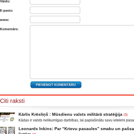
Vārds:
E-pasts:
www:
Komentārs:
Citi raksti
Kārlis Krēsliņš : Mūsdienu valsts militārā stratēģija
(0)
Kādas ir valsts nelikumīgas darbības, lai paplašinātu savu ietekmi pas
Moldova, kad sabruka PSRS, Gruzijā, kur bija iekšējais konflikts, miera 
Leonards Inkins: Par “Krievu pasaules” smaku un paš
Krievijas un ar to aizstāvēšanu pamatots iebrukums Gruzijā. Ukrainā a