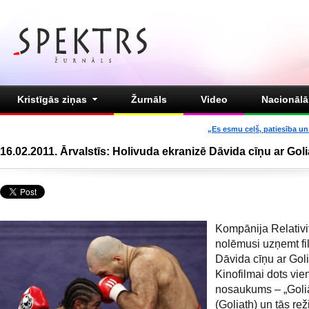
Kristīgās ziņas
Žurnāls
Video
Nacionālā 
„Es esmu ceļš, patiesība un 
16.02.2011. Ārvalstīs: Holivuda ekranizē Dāvida cīņu ar Goli
Kompānija Relativi
nolēmusi uzņemt fi
Dāvida cīņu ar Goli
Kinofilmai dots vie
nosaukums – „Goli
(Goliath) un tās reži