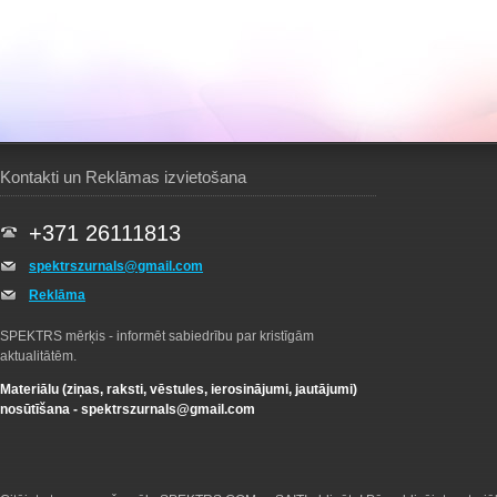
Kontakti un Reklāmas izvietošana
+371 26111813
spektrszurnals@gmail.com
Reklāma
SPEKTRS mērķis - informēt sabiedrību par kristīgām
aktualitātēm.
Materiālu (ziņas, raksti, vēstules, ierosinājumi, jautājumi)
nosūtīšana -
spektrszurnals@gmail.com