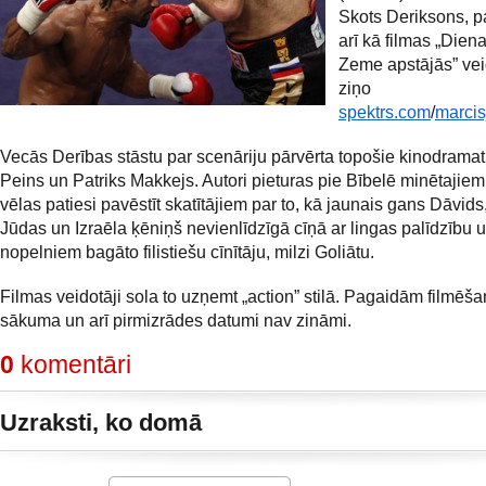
Skots Deriksons, p
arī kā filmas „Dien
Zeme apstājās” vei
ziņo
spektrs.com
/
marcisj
Vecās Derības stāstu par scenāriju pārvērta topošie kinodrama
Peins un Patriks Makkejs. Autori pieturas pie Bībelē minētajiem
vēlas patiesi pavēstīt skatītājiem par to, kā jaunais gans Dāvid
Jūdas un Izraēla ķēniņš nevienlīdzīgā cīņā ar lingas palīdzību 
nopelniem bagāto filistiešu cīnītāju, milzi Goliātu.
Filmas veidotāji sola to uzņemt „action” stilā. Pagaidām filmēš
sākuma un arī pirmizrādes datumi nav zināmi.
0
komentāri
Uzraksti, ko domā