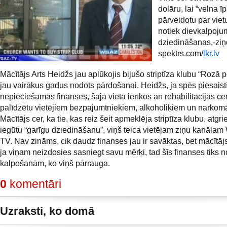
dolāru, lai “velna 
pārveidotu par vietu
notiek dievkalpoju
dziedināšanas,-ziņ
spektrs.com/
lkr.lv
Mācītājs Arts Heidžs jau aplūkojis bijušo striptīza klubu “Rozā p
jau vairākus gadus nodots pārdošanai. Heidžs, ja spēs piesaistī
nepieciešamās finanses, šajā vietā ierīkos arī rehabilitācijas cen
palīdzētu vietējiem bezpajumtniekiem, alkoholiķiem un narkom
Mācītājs cer, ka tie, kas reiz šeit apmeklēja striptīza klubu, atgrie
iegūtu “garīgu dziedināšanu”, viņš teica vietējam ziņu kanāl
TV. Nav zināms, cik daudz finanses jau ir savāktas, bet mācītājs
ja viņam neizdosies sasniegt savu mērķi, tad šīs finanses tiks n
kalpošanām, ko viņš pārrauga.
0
komentāri
Uzraksti, ko domā