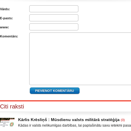
Vārds:
E-pasts:
www:
Komentārs:
Citi raksti
Kārlis Krēsliņš : Mūsdienu valsts militārā stratēģija
(0)
Kādas ir valsts nelikumīgas darbības, lai paplašinātu savu ietekmi pas
Moldova, kad sabruka PSRS, Gruzijā, kur bija iekšējais konflikts, miera 