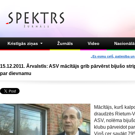
Kristīgās ziņas
Žurnāls
Video
Nacionālā 
„Es esmu ceļš, patiesība un 
15.12.2011. Ārvalstīs: ASV mācītājs grib pārvērst bijušo stri
par dievnamu
Mācītājs, kurš kalp
draudzēs Rietum-Vi
ASV, nolēma bijušo 
klubu pārveidot par
Viņš cer savākt 79