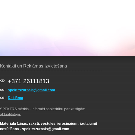
Kontakti un Reklāmas izvietošana
+371 26111813
spektrszurnals@gmail.com
Reklāma
SPEKTRS mērķis - informēt sabiedrību par kristīgām
aktualitātēm.
Materiālu (ziņas, raksti, vēstules, ierosinājumi, jautājumi)
nosūtīšana -
spektrszurnals@gmail.com