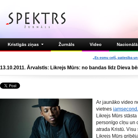
Kristīgās ziņas
Žurnāls
Video
Nacionālā 
„Es esmu ceļš, patiesība un 
13.10.2011. Ārvalstīs: Likrejs Mūrs: no bandas līdz Dieva b
Ar jaunāko video n
vietnes
iamsecond
Likrejs Mūrs stāsta
personīgo cīņu un c
atrada Kristū. Visu
Likrejs Mūrs gribēja