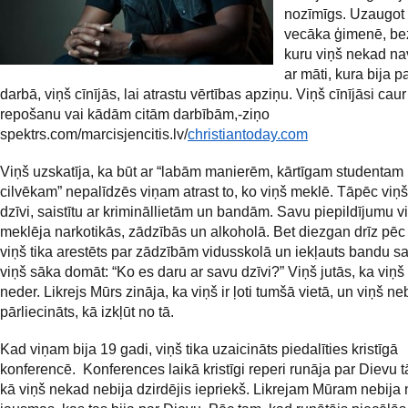
nozīmīgs. Uzaugot
vecāka ģimenē, bez
kuru viņš nekad nav
ar māti, kura bija p
darbā, viņš cīnījās, lai atrastu vērtības apziņu. Viņš cīnījāsi cau
repošanu vai kādām citām darbībām,-ziņo
spektrs.com/marcisjencitis.lv/
christiantoday.com
Viņš uzskatīja, ka būt ar “labām manierēm, kārtīgam studentam
cilvēkam” nepalīdzēs viņam atrast to, ko viņš meklē. Tāpēc viņš
dzīvi, saistītu ar krimināllietām un bandām. Savu piepildījumu v
meklēja narkotikās, zādzībās un alkoholā. Bet diezgan drīz pēc
viņš tika arestēts par zādzībām vidusskolā un iekļauts bandu sa
viņš sāka domāt: “Ko es daru ar savu dzīvi?” Viņš jutās, ka viņ
neder. Likrejs Mūrs zināja, ka viņš ir ļoti tumšā vietā, un viņš ne
pārliecināts, kā izkļūt no tā.
Kad viņam bija 19 gadi, viņš tika uzaicināts piedalīties kristīgā
konferencē. Konferences laikā kristīgi reperi runāja par Dievu t
kā viņš nekad nebija dzirdējis iepriekš. Likrejam Mūram nebija 