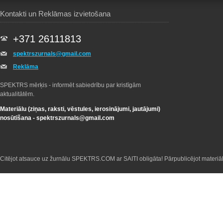
Kontakti un Reklāmas izvietošana
+371 26111813
spektrszurnals@gmail.com
Reklāma
SPEKTRS mērķis - informēt sabiedrību par kristīgām
aktualitātēm.
Materiālu (ziņas, raksti, vēstules, ierosinājumi, jautājumi)
nosūtīšana -
spektrszurnals@gmail.com
Citējot atsauce uz žurnālu SPEKTRS.COM ar SAITI obligāta! Pārpublicējot materiā