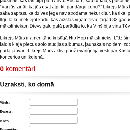
jausmas, kas tas bija par Dievu. Pēc tam, kad runātājs piecēlās 
“Vai jūs zināt, ka jūs esat atpirkti par dārgu cenu?” Likrejs Mūrs
sāka saprast, ka dzīves jēga nav atrodama nekur citur, kā tikai p
Ilgu laiku meklējot kādu, kas aizstās viņam tēvu, tagad 32 gad
māksliniekam Dievs galu galā parādīja to, ka Viņš bija viņa Tēv
Likrejs Mūrs ir amerikāņu kristīgā Hip Hop mākslinieks. Līdz šim
laidis klajā piecus solo studijas albumus, jaunākais no tiem izd
gada janvārī. Likrejs Mūrs aktīvi pauž evaņģēlija vēsti par Krist
koncertos un ikdienā.
0
komentāri
Uzraksti, ko domā
Vārds:
E-pasts:
www:
Komentārs: