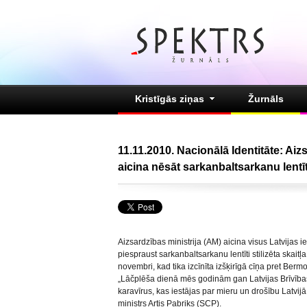
Kristīgās ziņas
Žurnāls
11.11.2010. Nacionālā Identitāte: Aiz
aicina nēsāt sarkanbaltsarkanu lentīt
Aizsardzības ministrija (AM) aicina visus Latvijas 
piespraust sarkanbaltsarkanu lentīti stilizēta skait
novembri, kad tika izcīnīta izšķirīgā cīņa pret Be
„Lāčplēša dienā mēs godinām gan Latvijas Brīvība
karavīrus, kas iestājas par mieru un drošību Latvij
ministrs Artis Pabriks (SCP).