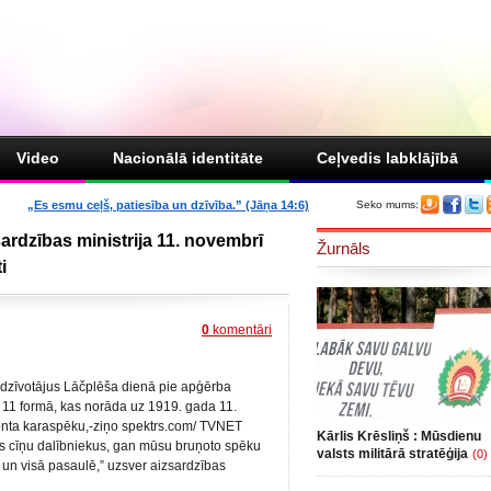
Video
Nacionālā identitāte
Ceļvedis labklājībā
„Es esmu ceļš, patiesība un dzīvība.” (Jāņa 14:6)
Seko mums:
sardzības ministrija 11. novembrī
Žurnāls
i
0
komentāri
iedzīvotājus Lāčplēša dienā pie apģērba
ļa 11 formā, kas norāda uz 1919. gada 11.
rmonta karaspēku,-ziņo spektrs.com/ TVNET
Kārlis Krēsliņš : Mūsdienu
s cīņu dalībniekus, gan mūsu bruņoto spēku
valsts militārā stratēģija
(0)
ā un visā pasaulē,” uzsver aizsardzības