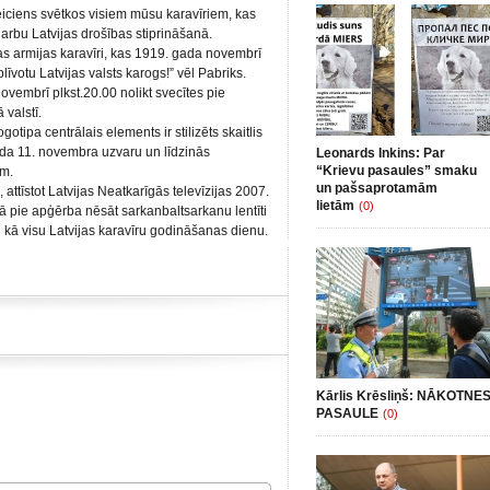
veiciens svētkos visiem mūsu karavīriem, kas
arbu Latvijas drošības stiprināšanā.
s armijas karavīri, kas 1919. gada novembrī
līvotu Latvijas valsts karogs!” vēl Pabriks.
ovembrī plkst.20.00 nolikt svecītes pie
 valstī.
otipa centrālais elements ir stilizēts skaitlis
ada 11. novembra uzvaru un līdzinās
Leonards Inkins: Par
“Krievu pasaules” smaku
am.
un pašsaprotamām
attīstot Latvijas Neatkarīgās televīzijas 2007.
lietām
(0)
ā pie apģērba nēsāt sarkanbaltsarkanu lentīti
i kā visu Latvijas karavīru godināšanas dienu.
Kārlis Krēsliņš: NĀKOTNE
PASAULE
(0)