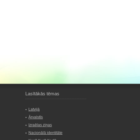
Lasītākās tēmas
Latvijā
Ārvalstīs
Izraēlas ziņas
Nacionālā identitāte