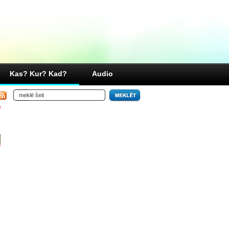
Kas? Kur? Kad?
Audio