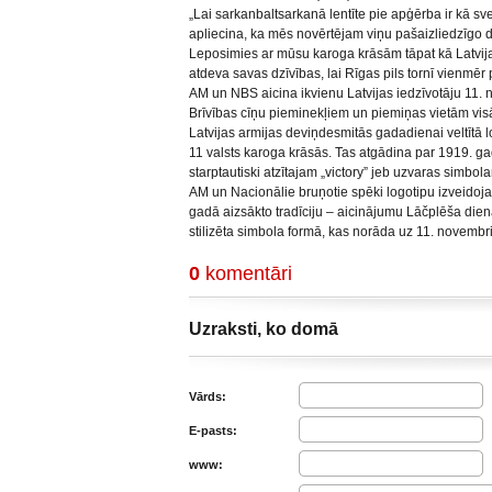
„Lai sarkanbaltsarkanā lentīte pie apģērba ir kā s
apliecina, ka mēs novērtējam viņu pašaizliedzīgo d
Leposimies ar mūsu karoga krāsām tāpat kā Latvija
atdeva savas dzīvības, lai Rīgas pils tornī vienmēr p
AM un NBS aicina ikvienu Latvijas iedzīvotāju 11. n
Brīvības cīņu pieminekļiem un piemiņas vietām visā
Latvijas armijas deviņdesmitās gadadienai veltītā log
11 valsts karoga krāsās. Tas atgādina par 1919. g
starptautiski atzītajam „victory” jeb uzvaras simbol
AM un Nacionālie bruņotie spēki logotipu izveidoja, 
gadā aizsākto tradīciju – aicinājumu Lāčplēša dien
stilizēta simbola formā, kas norāda uz 11. novembr
0
komentāri
Uzraksti, ko domā
Vārds:
E-pasts:
www: