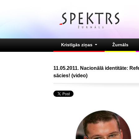
Kristīgās ziņas
Žurnāls
11.05.2011. Nacionālā identitāte: Re
sācies! (video)