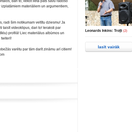
tālos, dari to, liekot lietā pats savu radošo
 ar izplatāmiem materiāliem un argumentiem,
ķis, radi šim notikumam veltītu dziesmu! Ja
 taisīt videoklipus, dari to! Ieraksti par
Leonards Inkins: Troļļi
(2)
 tīklu) profilā! Liec materiālus albūmos un
twiterī!
lasīt vairāk
robežās varētu par tām darīt zināmu arī citiem!
com