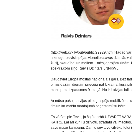
(http://web.cvk.lv/pub/public/29929.html )Tagad va
aizmugures visi spējas vienoties savas dzimtās valod
žultij, skaudībai un meliem – mēs joprojām zinām, k
spektrs.com ziņo Raivis Dzintars LNNK/VL
Daudzviet Eiropā mostas nacionālais gars. Bez tād
pirms dažām dienām priecēja pat Ukraina, kurā pil
mantojuma izpausmes 9. maijā. Nu ir Latvijas laiks 
Ar mūsu pašu, Latvijas pilsoņu spēju mobilizēties u
tīrs un ko varētu mantojumā saņemt mūsu bērni.
Es vēršos pie Tevis, jo šajā darbā UZVARĒT V
KATRS. Lai arī kur Tu dzīvotu, strādātu vai mācītos, 
savu mazo kampaņu. Dari to sev tuvo cilvēku lokā (d