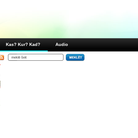
Kas? Kur? Kad?
Audio