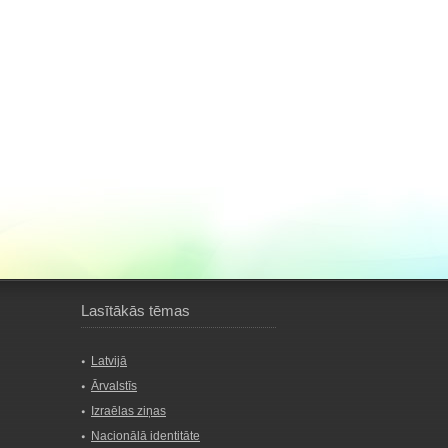
Lasītākās tēmas
Latvijā
Ārvalstīs
Izraēlas ziņas
Nacionālā identitāte