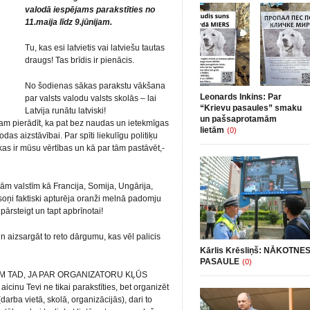
valodā iespējams parakstīties no
11.maija līdz 9.jūnijam.
Tu, kas esi latvietis vai latviešu tautas
draugs! Tas brīdis ir pienācis.
No šodienas sākas parakstu vākšana
Leonards Inkins: Par
par valsts valodu valsts skolās – lai
“Krievu pasaules” smaku
Latvija runātu latviski!
un pašsaprotamām
ram pierādīt, ka pat bez naudas un ietekmīgas
lietām
(0)
as aizstāvībai. Par spīti liekulīgu politiķu
as ir mūsu vērtības un kā par tām pastāvēt,-
ām valstīm kā Francija, Somija, Ungārija,
soņi faktiski apturēja oranži melnā padomju
pārsteigt un tapt apbrīnotai!
n aizsargāt to reto dārgumu, kas vēl palicis
Kārlis Krēsliņš: NĀKOTNE
PASAULE
(0)
ARAM TAD, JA PAR ORGANIZATORU KĻŪS
aicinu Tevi ne tikai parakstīties, bet organizēt
arba vietā, skolā, organizācijās), dari to