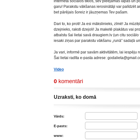
internetā sociālos tīklos, sev pieejamās lapās un por
garu! Parakstu vākšanas ierosinātāji var palīdzēt
bet pārējais šoreiz ir jāuzņemas Tev pašam.
Dari to, ko proti! Ja esi mākslinieks, zīmē! Ja mūzi
dzejnieks, raksti dzejoli! Ja maketē plakātus vai proti
atbalstu šai lietai savā draugiem.lv (un citu sociālo
iesaki ziņas par parakstu vākšanu „runā” sadaļā un 
Ja vari, informē par savām aktivitātēm, lai iespēju 
Šai lietai radīta e-pasta adrese:
godalieta@gmail.
Video
0
komentāri
Uzraksti, ko domā
Vārds:
E-pasts:
www: