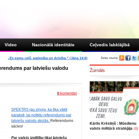
Video
Nacionālā identitāte
Ceļvedis labklājībā
„Es esmu ceļš, patiesība un dzīvība.” (Jāņa 14:6)
Seko mums:
ferendums par latviešu valodu
Žurnāls
0
komentāri
SPEKTRS jau ziņoja, ka tika vākti
paraksti, lai notiktu referendums par
latviešu valodu skolās.
Referendums
Kārlis Krēsliņš : Mūsdienu
sācies!
valsts militārā stratēģija
(0)
Par valsts izglītību tikai latviešu