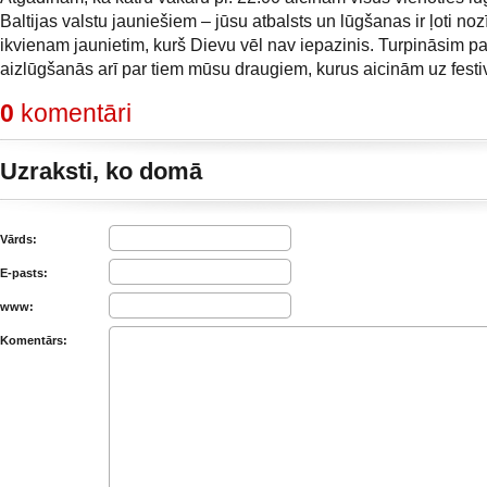
Baltijas valstu jauniešiem – jūsu atbalsts un lūgšanas ir ļoti no
ikvienam jaunietim, kurš Dievu vēl nav iepazinis. Turpināsim pal
aizlūgšanās arī par tiem mūsu draugiem, kurus aicinām uz festi
0
komentāri
Uzraksti, ko domā
Vārds:
E-pasts:
www:
Komentārs: