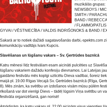
muzikālās grupas:
NEWSBOYS / MIC
SMITH / PARACH
BAND / REBECC
/ FLAMMO/PATLIS
GYVAI / VĒSTNIECĪBA / VALDIS INDRIŠONOKS & BAND / E
Sakarā ar to notiek dažādi sagatavošanās darbi,-spektrs.com z
komunikāciju vadītājs Ivars Kupcis.
Slavēšanas un lūgšanu vakars – Sv. Ģertrūdes baznīcā
Katru mēnesi līdz festivālam esam aicināti pulcēties uz Slavēš
lūgšanu vakariem dažādu konfesiju dievnamos. Lai Latvijas ja
gaidāmo festivālu mēs kopīgi uzticētu Dieva vadībai, šoreiz tie
maijā pl. 19.00 Rīgas Vecajā Sv. Ģertrūdes baznīcā (Rīga, Ģert
8). Mēs zinām, ka svētību un izdošanos visām mūsu pūlēm fest
rīkošanā var dot vienīgi Dievs – tādēļ lūgsim Viņa svētību un v
festivāla organizēšanā, gan norisē!
Atgādinām, ka katru vakaru pl. 22.00 aicinām visus vienoties l