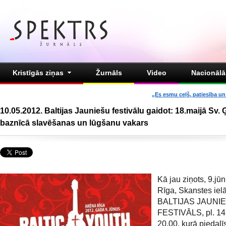
Kristīgās ziņas
Žurnāls
Video
Nacionālā 
„Es esmu ceļš, patiesība un 
10.05.2012. Baltijas Jauniešu festivālu gaidot: 18.maijā Sv.
baznīcā slavēšanas un lūgšanu vakars
Kā jau ziņots, 9.jūn
Rīga, Skanstes ielā
BALTIJAS JAUNI
FESTIVĀLS, pl. 14.
20.00, kurā piedalī