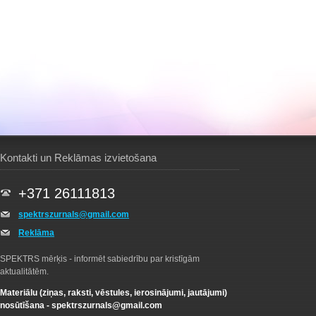
Kontakti un Reklāmas izvietošana
+371 26111813
spektrszurnals@gmail.com
Reklāma
SPEKTRS mērķis - informēt sabiedrību par kristīgām
aktualitātēm.
Materiālu (ziņas, raksti, vēstules, ierosinājumi, jautājumi)
nosūtīšana -
spektrszurnals@gmail.com