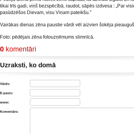
tikai trīs gadi, viņš bezspēcībā, raudot, sāpēs izdvesa : „Par vi
pasūdzēšos Dievam, visu Viņam pateikšu.”
Vairākas dienas zēna paustie vārdi vēl aizvien šokēja pieauguš
Foto: pēdējais zēna fotouzņēmums slimnīcā.
0
komentāri
Uzraksti, ko domā
Vārds:
E-pasts:
www:
Komentārs: