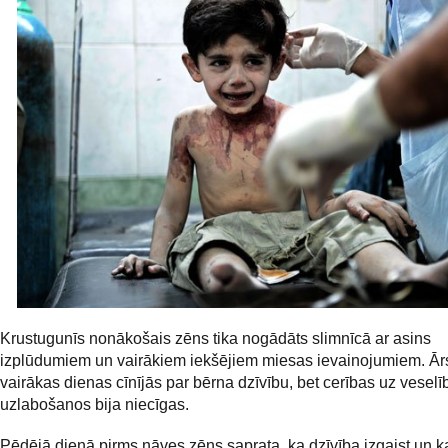
Krustugunīs nonākošais zēns tika nogādāts slimnīcā ar asins
izplūdumiem un vairākiem iekšējiem miesas ievainojumiem. Ārs
vairākas dienas cīnījās par bērna dzīvību, bet cerības uz veselī
uzlabošanos bija niecīgas.
Pēdējā dienā pirms nāves zēns saprata, ka dzīvība izgaist un kau