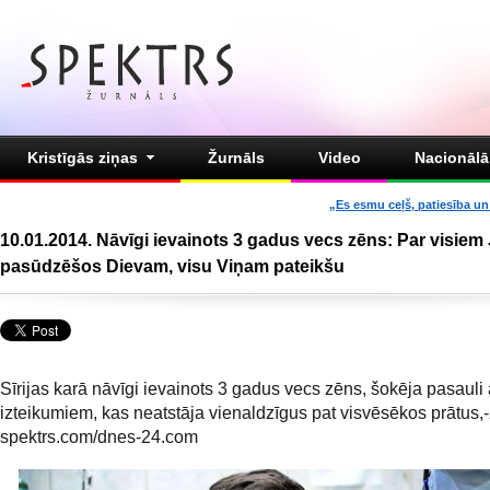
Kristīgās ziņas
Žurnāls
Video
Nacionālā 
„Es esmu ceļš, patiesība un 
10.01.2014. Nāvīgi ievainots 3 gadus vecs zēns: Par visie
pasūdzēšos Dievam, visu Viņam pateikšu
Sīrijas karā nāvīgi ievainots 3 gadus vecs zēns, šokēja pasauli 
izteikumiem, kas neatstāja vienaldzīgus pat visvēsēkos prātus,
spektrs.com/dnes-24.com