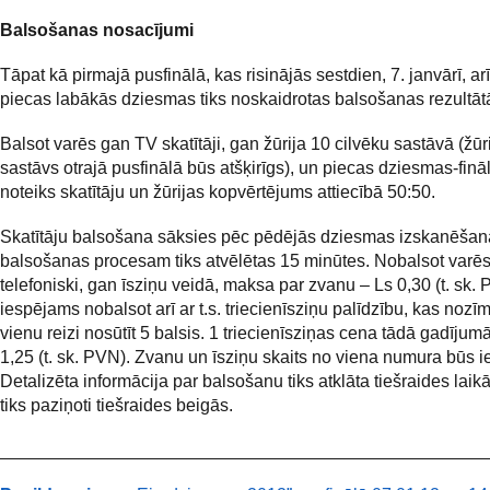
Balsošanas nosacījumi
Tāpat kā pirmajā pusfinālā, kas risinājās sestdien, 7. janvārī, ar
piecas labākās dziesmas tiks noskaidrotas balsošanas rezultāt
Balsot varēs gan TV skatītāji, gan žūrija 10 cilvēku sastāvā (žūr
sastāvs otrajā pusfinālā būs atšķirīgs), un piecas dziesmas-fināl
noteiks skatītāju un žūrijas kopvērtējums attiecībā 50:50.
Skatītāju balsošana sāksies pēc pēdējās dziesmas izskanēšan
balsošanas procesam tiks atvēlētas 15 minūtes. Nobalsot varē
telefoniski, gan īsziņu veidā, maksa par zvanu – Ls 0,30 (t. sk.
iespējams nobalsot arī ar t.s. triecienīsziņu palīdzību, kas nozī
vienu reizi nosūtīt 5 balsis. 1 triecienīsziņas cena tādā gadījum
1,25 (t. sk. PVN). Zvanu un īsziņu skaits no viena numura būs i
Detalizēta informācija par balsošanu tiks atklāta tiešraides laikā
tiks paziņoti tiešraides beigās.
_________________________________________________