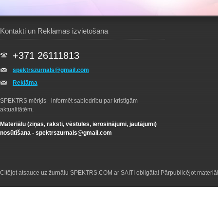
Kontakti un Reklāmas izvietošana
+371 26111813
spektrszurnals@gmail.com
Reklāma
SPEKTRS mērķis - informēt sabiedrību par kristīgām
aktualitātēm.
Materiālu (ziņas, raksti, vēstules, ierosinājumi, jautājumi)
nosūtīšana -
spektrszurnals@gmail.com
Citējot atsauce uz žurnālu SPEKTRS.COM ar SAITI obligāta! Pārpublicējot materiā