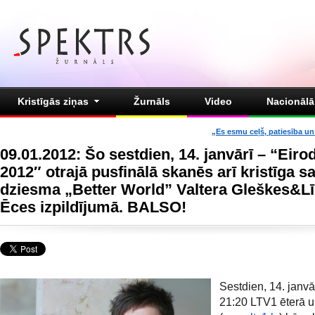
Kristīgās ziņas
Žurnāls
Video
Nacionālā 
„Es esmu ceļš, patiesība un 
09.01.2012: Šo sestdien, 14. janvārī – “Eir
2012″ otrajā pusfinālā skanēs arī kristīga s
dziesma „Better World” Valtera Gleškes&L
Ēces izpildījumā. BALSO!
Sestdien, 14. janvār
21:20 LTV1 ēterā u