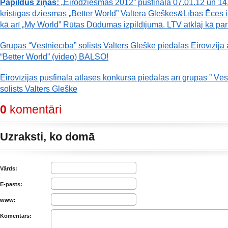
Papildus ziņas:
„Eirodziesmas
2012”
pusfinālā 07.01.12 un 14
kristīgas dziesmas „Better World” Valtera Gleškes&Lības Ēces i
kā arī „My World” Rūtas Dūdumas izpildījumā. LTV atklāj kā par
Grupas “Vēstniecība” solists Valters Gleške piedalās Eirovīzijā
“Better World” (video) BALSO!
Eirovīzijas pusfināla atlases konkursā piedalās arī grupas ” Vēs
solists Valters Gleške
0
komentāri
Uzraksti, ko domā
Vārds:
E-pasts:
www:
Komentārs: