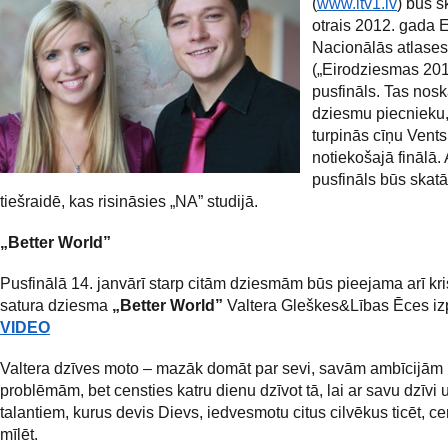
(
www.ltv1.lv
) būs 
otrais 2012. gada E
Nacionālās atlases
(„Eirodziesmas 201
pusfināls. Tas nosk
dziesmu piecnieku,
turpinās cīņu Ventsp
notiekošajā finālā. 
pusfināls būs skat
tiešraidē, kas risināsies „NA” studijā.
„Better World”
Pusfinālā 14. janvārī starp citām dziesmām būs pieejama arī kri
satura dziesma
„Better World”
Valtera Gleškes&Lības Ēces izp
VIDEO
Valtera dzīves moto – mazāk domāt par sevi, savām ambīcijām
problēmām, bet censties katru dienu dzīvot tā, lai ar savu dzīvi 
talantiem, kurus devis Dievs, iedvesmotu citus cilvēkus ticēt, ce
mīlēt.