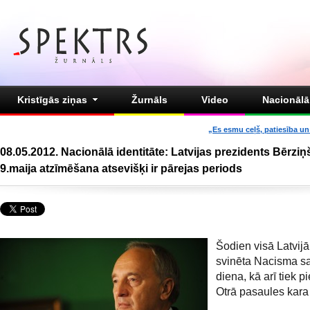
Kristīgās ziņas
Žurnāls
Video
Nacionālā 
„Es esmu ceļš, patiesība un 
08.05.2012. Nacionālā identitāte: Latvijas prezidents Bērziņš
9.maija atzīmēšana atsevišķi ir pārejas periods
Šodien visā Latvijā
svinēta Nacisma s
diena, kā arī tiek p
Otrā pasaules kara 