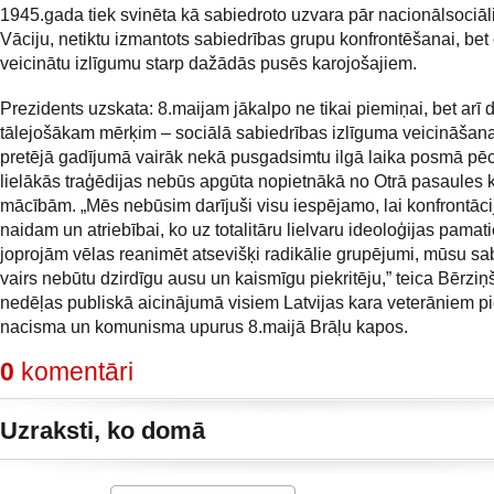
1945.gada tiek svinēta kā sabiedroto uzvara pār nacionālsociāl
Vāciju, netiktu izmantots sabiedrības grupu konfrontēšanai, bet
veicinātu izlīgumu starp dažādās pusēs karojošajiem.
Prezidents uzskata: 8.maijam jākalpo ne tikai piemiņai, bet arī
tālejošākam mērķim – sociālā sabiedrības izlīguma veicināšanai
pretējā gadījumā vairāk nekā pusgadsimtu ilgā laika posmā pēc
lielākās traģēdijas nebūs apgūta nopietnākā no Otrā pasaules 
mācībām. „Mēs nebūsim darījuši visu iespējamo, lai konfrontācij
naidam un atriebībai, ko uz totalitāru lielvaru ideoloģijas pamat
joprojām vēlas reanimēt atsevišķi radikālie grupējumi, mūsu sa
vairs nebūtu dzirdīgu ausu un kaismīgu piekritēju,” teica Bērziņ
nedēļas publiskā aicinājumā visiem Latvijas kara veterāniem p
nacisma un komunisma upurus 8.maijā Brāļu kapos.
0
komentāri
Uzraksti, ko domā