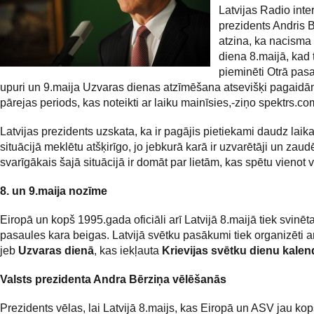
Latvijas Radio inter
prezidents Andris 
atzina, ka nacisma
diena 8.maijā, kad 
pieminēti Otrā pas
upuri un 9.maija Uzvaras dienas atzīmēšana atsevišķi pagaidām
pārejas periods, kas noteikti ar laiku mainīsies,-ziņo spektrs.co
Latvijas prezidents uzskata, ka ir pagājis pietiekami daudz laika
situācijā meklētu atšķirīgo, jo jebkurā karā ir uzvarētāji un zaudē
svarīgākais šajā situācijā ir domāt par lietām, kas spētu vienot v
8. un 9.maija nozīme
Eiropā un kopš 1995.gada oficiāli arī Latvijā 8.maijā tiek svinēt
pasaules kara beigas. Latvijā svētku pasākumi tiek organizēti a
jeb
Uzvaras dienā
, kas iekļauta
Krievijas svētku dienu kalen
Valsts prezidenta Andra Bērziņa vēlēšanās
Prezidents vēlas, lai Latvijā 8.maijs, kas Eiropā un ASV jau kop