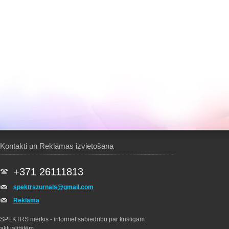
Kontakti un Reklāmas izvietošana
+371 26111813
spektrszurnals@gmail.com
Reklāma
SPEKTRS mērķis - informēt sabiedrību par kristīgām
aktualitātēm.