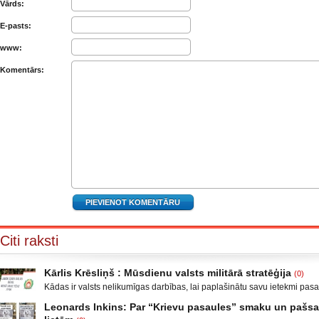
Vārds:
E-pasts:
www:
Komentārs:
Citi raksti
Kārlis Krēsliņš : Mūsdienu valsts militārā stratēģija
(0)
Kādas ir valsts nelikumīgas darbības, lai paplašinātu savu ietekmi pas
Moldova, kad sabruka PSRS, Gruzijā, kur bija iekšējais konflikts, miera 
Leonards Inkins: Par “Krievu pasaules” smaku un paš
Krievijas un ar to aizstāvēšanu pamatots iebrukums Gruzijā. Ukrainā a